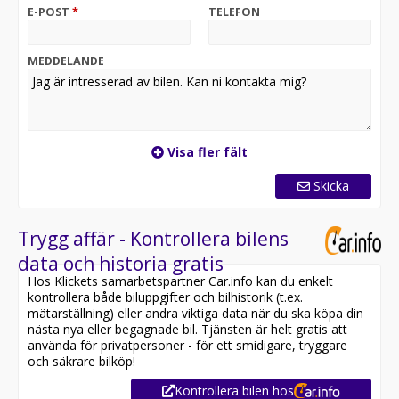
kvalitetsbilar och en service utöver det vanliga.
E-POST
*
TELEFON
Besök oss på Symmetrivägen 18 i Kungsängen och
upplev skillnaden själv!
MEDDELANDE
Därför ska du välja DAAL BIL:
* Sveriges nöjdaste bilkunder
* 30 dagars helförsäkring via Länsförsäkring
* Över 2 400 omdömen på Google
Visa fler fält
* Alla bilar är noggrant testade och genomgångna
* Kvalitetssäkrade bilar
Skicka
* Privatleasing via Arval
* Möjlighet till 12–36 månader
* Trygghetspaket & Serviceavtal
Trygg affär - Kontrollera bilens
* Alltid låg ränta
data och historia gratis
* Vi tar alla bilar i inbyte - betala endast
Hos Klickets samarbetspartner Car.info kan du enkelt
mellanskillnaden
kontrollera både biluppgifter och bilhistorik (t.ex.
* Batteritest på samtliga elbilar
mätarställning) eller andra viktiga data när du ska köpa din
* Möjlighet till 0 kr i kontantinsats för företag
nästa nya eller begagnade bil. Tjänsten är helt gratis att
* Möjlighet till reservation av bil via betalning av
använda för privatpersoner - för ett smidigare, tryggare
deposition
och säkrare bilköp!
* Skräddarsydd finansiering via DNB, Santander eller
Kontrollera bilen hos
MyMoney