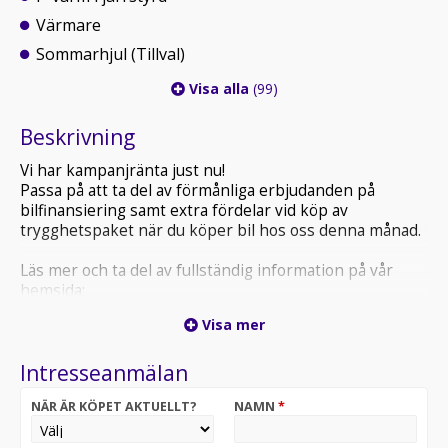
Värmare
Sommarhjul (Tillval)
Visa alla
(99)
Beskrivning
Vi har kampanjränta just nu!
Passa på att ta del av förmånliga erbjudanden på
bilfinansiering samt extra fördelar vid köp av
trygghetspaket när du köper bil hos oss denna månad.
Läs mer och ta del av fullständig information på vår
hemsida:
www.daalbil.se eller ring 08-551 093 20.
Visa mer
Varmt välkommen till DAAL Bil i Kungsängen!
Intresseanmälan
Hos oss kan du alltid boka en provkörning och få hjälp
med både finansiering och inbyte av din nuvarande bil.
NÄR ÄR KÖPET AKTUELLT?
NAMN
*
Med Sveriges nöjdaste bilkunder enligt Google och
Trustpilot erbjuder vi ett brett sortiment av