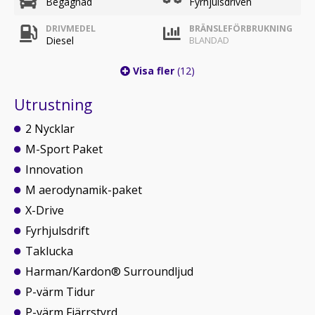
Begagnad
Fyrhjulsdriven
DRIVMEDEL
BRÄNSLEFÖRBRUKNING
Diesel
BLANDAD
Visa fler
(12)
Utrustning
2 Nycklar
M-Sport Paket
Innovation
M aerodynamik-paket
X-Drive
Fyrhjulsdrift
Taklucka
Harman/Kardon® Surroundljud
P-värm Tidur
P-värm Fjärrstyrd