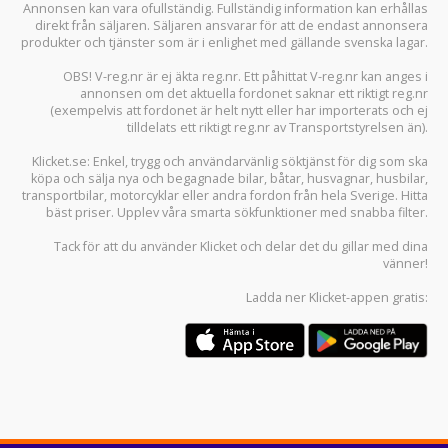
Annonsen kan vara ofullständig. Fullständig information kan erhållas
direkt från säljaren. Säljaren ansvarar för att de endast annonsera
produkter och tjänster som är i enlighet med gällande svenska lagar.
OBS! V-reg.nr är ej äkta reg.nr. Ett påhittat V-reg.nr kan anges i
annonsen om det aktuella fordonet saknar ett riktigt reg.nr
(exempelvis att fordonet är helt nytt eller har importerats och ej
tilldelats ett riktigt reg.nr av Transportstyrelsen än).
Klicket.se
: Enkel, trygg och användarvänlig söktjänst för dig som ska
köpa och sälja
nya och begagnade bilar
,
båtar
,
husvagnar
,
husbilar
,
transportbilar
,
motorcyklar
eller andra fordon från hela Sverige. Hitta
bäst priser. Upplev våra smarta sökfunktioner med snabba filter.
Tack för att du använder
Klicket
och delar det du gillar med dina
vänner!
Ladda ner
Klicket-appen
gratis: