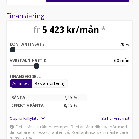
DAAL BIL TRYGGHETSPAKET:
Finansiering
Skydda ditt köp med vårt trygghetspaket!
Välj mellan 12–36 månaders garanti och komplettera
fr
5 423
kr/mån
*
med extra hjuluppsättning till förmånliga priser samt
serviceavtal. Hos oss blir bilköpet både tryggt och
enkelt.
20
%
KONTANTINSATS
Våra bilar säljs snabbt - ring och reservera din bil redan
idag!
60
mån
AVBETALNINGSTID
08-551 093 20
FINANSMODELL
Vi erbjuder även skräddarsydd finansiering och 30
Annuitet
Rak amortering
dagars fri försäkring från Länsförsäkringar.
All cars are available for export.
7,95 %
RÄNTA
8,25
%
EFFEKTIV RÄNTA
*PXC045*
Öppna kalkylator
Så har vi räknat
Detta är ett räkneexempel. Räntan är indikativ, hör med
din säljare för exakt räntenivå. Kontantinsatsen måste vara
minst 20 %.