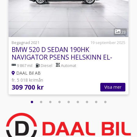
1
7
23
i
Begagnad 2021
19 september 2025
BMW 520 D SEDAN 190HK
NAVIGATOR PSENS HELSKINN EL-
STOL
9 867 mil
Diesel
Automat
DAAL Bil AB
fr. 5 018 kr/mån
309 700 kr
Visa mer