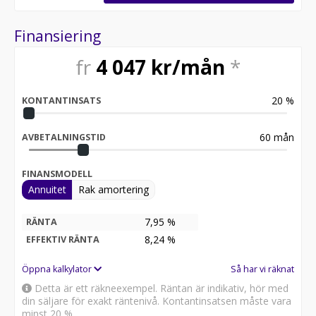
https://www.riddermarkbil.se/kopa-bil/?series=5-serie
Finansiering
Övrig information om bilen:
Vid blandad körning är förbrukning endast 0.51 l/mil
fr
4 047
kr/mån
*
Besiktigad till och med 2026-11-30
Möjlighet till 12-60 månaders garanti
20
%
KONTANTINSATS
Servicehistorik:
2020-08-30 - 2941 mil
2021-05-28 - 5817 mil
60
mån
AVBETALNINGSTID
2022-02-01 - 8834 mil
2026-06-18 - 14770 mil
FINANSMODELL
Annuitet
Rak amortering
Besök
för att:
• Se närbilder och film på bilen
7,95 %
RÄNTA
• Reservera bilen direkt online
8,24
%
EFFEKTIV RÄNTA
• Få mer info om utrustning och tillval
Öppna kalkylator
Så har vi räknat
Kontakta oss för mer information:
Detta är ett räkneexempel. Räntan är indikativ, hör med
din säljare för exakt räntenivå. Kontantinsatsen måste vara
Därför ska du välja Riddermark Bil:
minst 20 %.