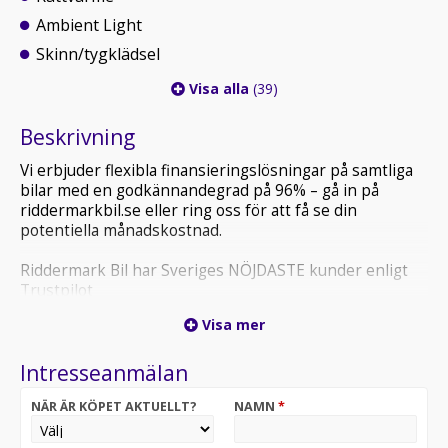
Ambient Light
Skinn/tygklädsel
Visa alla
(39)
Beskrivning
Vi erbjuder flexibla finansieringslösningar på samtliga
bilar med en godkännandegrad på 96% – gå in på
riddermarkbil.se eller ring oss för att få se din
potentiella månadskostnad.
Riddermark Bil har Sveriges NÖJDASTE kunder enligt
Trustpilot
*KEH00F* *Vi tar emot alla inbyten och erbjuder
Visa mer
hemleverans i hela Sverige!*
Intresseanmälan
Köp din drömbil hos Riddermark Bil Järfälla! 08-572 142
40
NÄR ÄR KÖPET AKTUELLT?
NAMN
*
BMW 520d xDrive Touring – en elegant och rymlig