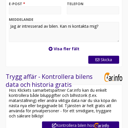
premiumkombi som kombinerar kraftfull
E-POST
*
TELEFON
dieselprestanda, intelligent fyrhjulsdrift och
förstklassig komfort. Den effektiva motorn på 190 hk
tillsammans med BMW xDrive-system ger en dynamisk
MEDDELANDE
och trygg körupplevelse i alla väglag. Sport Line-
utförandet förstärker bilens sportiga karaktär med
exklusiva detaljer, modern teknik och en påkostad
interiör.
Visa fler fält
Utrustning inkluderar:
- Dragkrok - Infällbar
Skicka
- Backkamera
- Navigation
- HiFi ljudsystem
Trygg affär - Kontrollera bilens
- Eluppvärmd ratt
data och historia gratis
- Apple CarPlay
Hos Klickets samarbetspartner Car.info kan du enkelt
- Ambient Light
kontrollera både biluppgifter och bilhistorik (t.ex.
- Skinn/tygklädsel
mätarställning) eller andra viktiga data när du ska köpa din
- Elektriskt bagagelucka
nästa nya eller begagnade bil. Tjänsten är helt gratis att
använda för privatpersoner - för ett smidigare, tryggare
och säkrare bilköp!
Jämför denna bil med någon av våra andra BMW 5-serie
Kontrollera bilen hos
i lager. Se våra bilar på