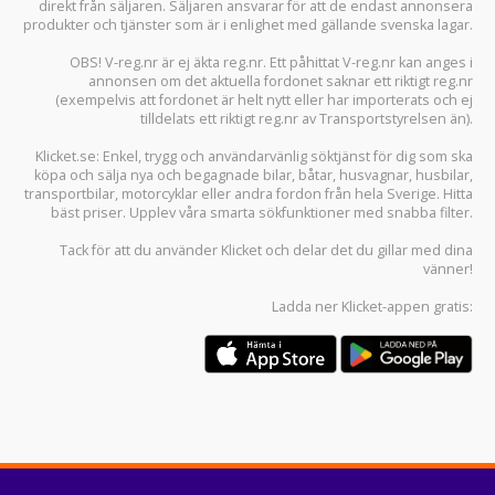
direkt från säljaren. Säljaren ansvarar för att de endast annonsera
produkter och tjänster som är i enlighet med gällande svenska lagar.
OBS! V-reg.nr är ej äkta reg.nr. Ett påhittat V-reg.nr kan anges i
annonsen om det aktuella fordonet saknar ett riktigt reg.nr
(exempelvis att fordonet är helt nytt eller har importerats och ej
tilldelats ett riktigt reg.nr av Transportstyrelsen än).
Klicket.se
: Enkel, trygg och användarvänlig söktjänst för dig som ska
köpa och sälja
nya och begagnade bilar
,
båtar
,
husvagnar
,
husbilar
,
transportbilar
,
motorcyklar
eller andra fordon från hela Sverige. Hitta
bäst priser. Upplev våra smarta sökfunktioner med snabba filter.
Tack för att du använder
Klicket
och delar det du gillar med dina
vänner!
Ladda ner
Klicket-appen
gratis: