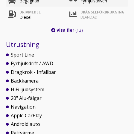
Begagnad
Fyrhjulsdriven
DRIVMEDEL
BRÄNSLEFÖRBRUKNING
Diesel
BLANDAD
Visa fler
(13)
Utrustning
Sport Line
Fyrhjulsdrift / AWD
Dragkrok - Infällbar
Backkamera
HiFi ljudsystem
20" Alu-fälgar
Navigation
Apple CarPlay
Android auto
Rattvärme