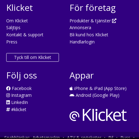
Klicket
För företag
Om Klicket
Produkter & tjänster
Säljtips
Annonsera
Kontakt & support
Bli kund hos Klicket
Press
Handlarlogin
Tyck till om Klicket
Följ oss
Appar
Facebook
iPhone & iPad (App Store)
Instagram
Android (Google Play)
LinkedIn
#klicket
Snabblänkar:
Arbetsmaskin
•
ATV & snöskoter
•
Bil
•
Buss
•