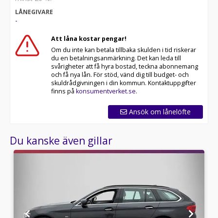
* Störst i Sverige på begagnade bilar
LÅNEGIVARE
* Erbjuder hemleverans i hela Sverige
-
* 14 dagars helförsäkring via Folksam
* Över 10 tusen omdömen på Trustpilot
Att låna kostar pengar!
* Våra bilar är testade på över 100 punkter
Om du inte kan betala tillbaka skulden i tid riskerar
* Kvalitetssäkrade bilar
du en betalningsanmärkning. Det kan leda till
svårigheter att få hyra bostad, teckna abonnemang
Telefontider:
och få nya lån. För stöd, vänd dig till budget- och
skuldrådgivningen i din kommun. Kontaktuppgifter
Besökstider i butik:
finns på
konsumentverket.se
.
RIDDERMARK BIL TRYGGHETSPAKET:
Ansök om lånelöfte
Skydda din bil med vårt trygghetspaket. Välj mellan 12-
60 månaders garanti och komplettera med extra
Du kanske även gillar
hjuluppsättningar till bra priser. Gör ditt bilköp tryggt
och enkelt hos oss.
Med korta lagertider försvinner våra bilar snabbt! Ring
oss idag för att reservera din bil: 08-572 142 40. Vi
erbjuder även skräddarsydd finansiering och 14 dagars
fri försäkring från Folksam.
Se hur vi genomför våra tester här: