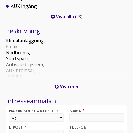
AUX ingång
Visa alla
(23)
Beskrivning
Klimatanläggning,
Isofix,
Nödbroms,
Startspärr,
Antisladd system,
ABS bromsar,
Dimljus,
Airbag,
Visa mer
Xenonljus,
CD spelare,
Intresseanmälan
AUX ingång,
Bluetooth,
NÄR ÄR KÖPET AKTUELLT?
NAMN
*
Regnsensor,
Färddator,
Parkeringssensorer,
E-POST
*
TELEFON
Fjärrstyrt Centrallås,