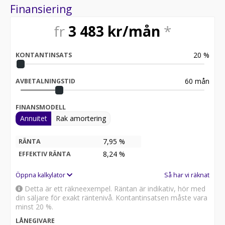
Kamux breda utbud av begagnade bilar!
Finansiering
VARMT VÄLKOMMEN ATT HITTA DIN NÄSTA BIL HOS
OSS PÅ KAMUX!
fr
3 483
kr/mån
*
Kamux | Störst i Norden på begagnade bilar
Upptäck ett brett utbud av begagnade bilar hos Kamux!
Vi levererar till hela Sverige. Köp eller sälj din
20
%
KONTANTINSATS
begagnade bil på Kamux!
60
mån
AVBETALNINGSTID
FINANSMODELL
Annuitet
Rak amortering
7,95 %
RÄNTA
8,24
%
EFFEKTIV RÄNTA
Öppna kalkylator
Så har vi räknat
Detta är ett räkneexempel. Räntan är indikativ, hör med
din säljare för exakt räntenivå. Kontantinsatsen måste vara
minst 20 %.
LÅNEGIVARE