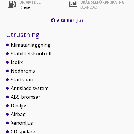
DRIVMEDEL
BRÄNSLEFÖRBRUKNING
Diesel
BLANDAD
Visa fler
(13)
Utrustning
Klimatanläggning
Stabilitetskontroll
Isofix
Nödbroms
Startspärr
Antisladd system
ABS bromsar
Dimljus
Airbag
Xenonljus
CD spelare