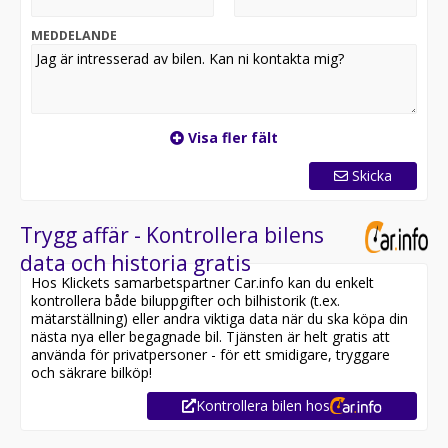
Elhissar,
Elspeglar,
MEDDELANDE
Servostyrning,
Start-stop system,
Multiratt
Gör din tryggaste bilaffär med Kamux - Nordens största
Visa fler fält
handlare för begagnade bilar!
Vi är MRF-anslutna och erbjuder kostnadsfri Carfax-
Skicka
rapport på samtliga av våra bilar.
Vi skräddarsyr din bilaffär och erbjuder en rad olika
tilläggstjänster för din nya bil, som finansiering,
Trygg affär - Kontrollera bilens
försäkring, däck och Kamux Plus, som innebär extra
data och historia gratis
trygghet för ditt bilägande. Du kan välja att hämta din
Hos Klickets samarbetspartner Car.info kan du enkelt
nya bil i någon av våra 23 Kamux-butiker runtom i
kontrollera både biluppgifter och bilhistorik (t.ex.
Sverige eller få den levererad hem till dörren.
mätarställning) eller andra viktiga data när du ska köpa din
Dessutom tar vi gärna din nuvarande bil i inbyte.
nästa nya eller begagnade bil. Tjänsten är helt gratis att
Har du frågor eller vill reservera bilen? Du når oss på
använda för privatpersoner - för ett smidigare, tryggare
telefon under butikens ordinarie öppettider eller
och säkrare bilköp!
besök
Kontrollera bilen hos
www.kamux.se
för att läsa mer, chatta med våra säljare och se hela