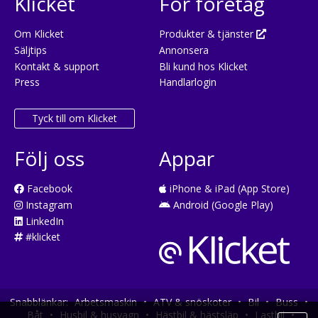
Klicket
För företag
Om Klicket
Produkter & tjänster
Säljtips
Annonsera
Kontakt & support
Bli kund hos Klicket
Press
Handlarlogin
Tyck till om Klicket
Följ oss
Appar
Facebook
iPhone & iPad (App Store)
Instagram
Android (Google Play)
LinkedIn
#klicket
Snabblänkar:
Arbetsmaskin
•
ATV & snöskoter
•
Bil
•
Buss
•
Båt
•
Husbil & husvagn
•
Hästbil & hästsläp
•
Lastbil
•