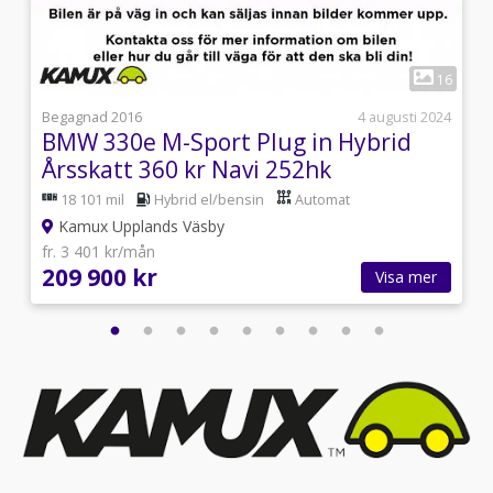
1
1
16
4
Begagnad 2016
4 augusti 2024
BMW 330e M-Sport Plug in Hybrid
Årsskatt 360 kr Navi 252hk
18 101 mil
Hybrid el/bensin
Automat
Kamux Upplands Väsby
fr. 3 401 kr/mån
209 900 kr
Visa mer