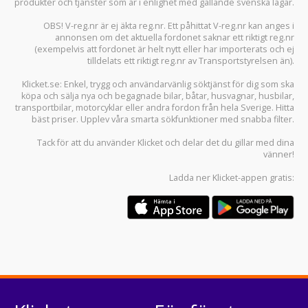
produkter och tjänster som är i enlighet med gällande svenska lagar.
OBS! V-reg.nr är ej äkta reg.nr. Ett påhittat V-reg.nr kan anges i
annonsen om det aktuella fordonet saknar ett riktigt reg.nr
(exempelvis att fordonet är helt nytt eller har importerats och ej
tilldelats ett riktigt reg.nr av Transportstyrelsen än).
Klicket.se
: Enkel, trygg och användarvänlig söktjänst för dig som ska
köpa och sälja
nya och begagnade bilar
,
båtar
,
husvagnar
,
husbilar
,
transportbilar
,
motorcyklar
eller andra fordon från hela Sverige. Hitta
bäst priser. Upplev våra smarta sökfunktioner med snabba filter.
Tack för att du använder
Klicket
och delar det du gillar med dina
vänner!
Ladda ner
Klicket-appen
gratis: