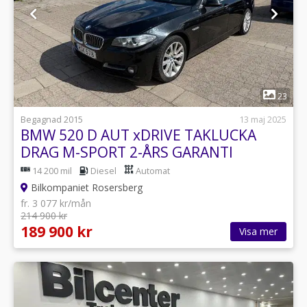
1
23
Begagnad 2015
13 maj 2025
BMW 520 D AUT xDRIVE TAKLUCKA
DRAG M-SPORT 2-ÅRS GARANTI
14 200 mil
Diesel
Automat
Bilkompaniet Rosersberg
fr. 3 077 kr/mån
214 900 kr
189 900 kr
Visa mer