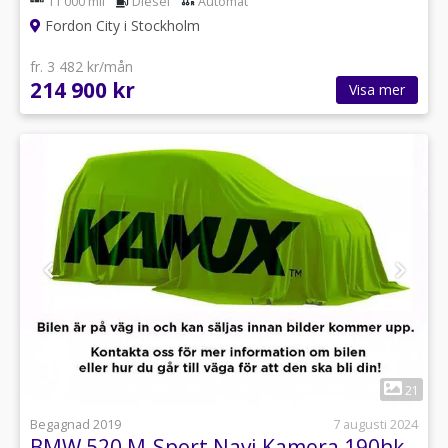
11 000 mil
Diesel
Automat
Fordon City i Stockholm
fr. 3 482 kr/mån
214 900 kr
Visa mer
1
21
Begagnad 2019
7 augusti 2024
BMW 520 M-Sport Navi Kamera 190hk