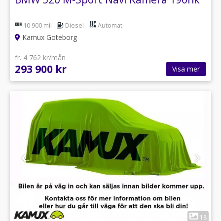
10 900 mil
Diesel
Automat
Kamux Göteborg
fr. 4 762 kr/mån
293 900 kr
Visa mer
1
18