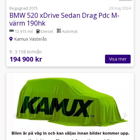
Begagnad 2015
29 maj 2024
BMW 520 xDrive Sedan Drag Pdc M-
värm 190hk
12 415 mil
Diesel
Automat
Kamux Västerås
fr. 3 158 kr/mån
194 900 kr
Visa mer