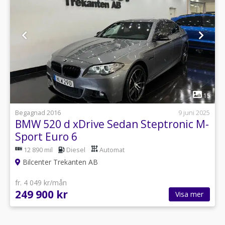
1
15
Begagnad 2016
9 juni 2025
BMW 520 d xDrive Sedan Steptronic M-
Sport Euro 6
12 890 mil
Diesel
Automat
Bilcenter Trekanten AB
fr. 4 049 kr/mån
249 900 kr
Visa mer