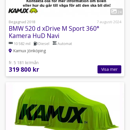
1
24
Begagnad 2018
7 augusti 2024
BMW 520 d xDrive M Sport 360°
Kamera HuD Navi
10 582 mil
Diesel
Automat
Kamux Jönköping
fr. 5 181 kr/mån
319 800 kr
Visa mer