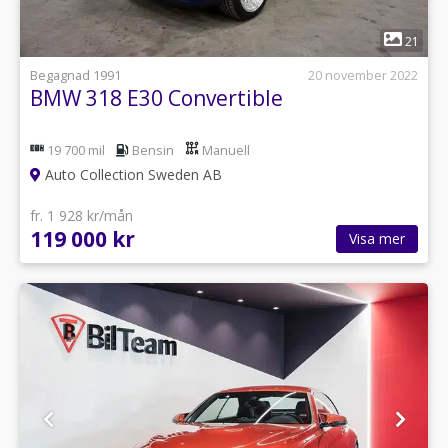
1
21
Begagnad 1991
20 november 2022
BMW 318 E30 Convertible
19 700 mil
Bensin
Manuell
Auto Collection Sweden AB
fr. 1 928 kr/mån
119 000 kr
Visa mer