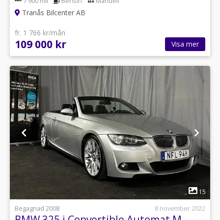
7 900 mil
Bensin
Manuell
Tranås Bilcenter AB
fr. 1 766 kr/mån
109 000 kr
Visa mer
1
15
Begagnad 2008
8 november 2022
BMW 325 i Convertible Automat M