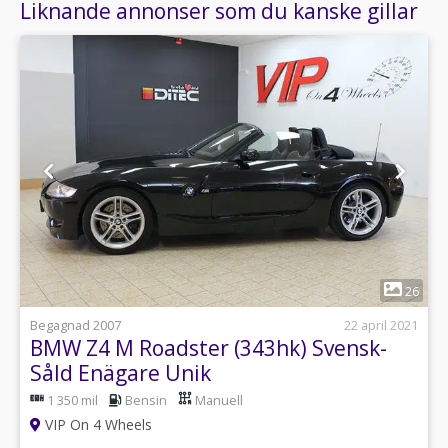
Liknande annonser som du kanske gillar
1
26
Begagnad 2007
22 april 2021
BMW Z4 M Roadster (343hk) Svensk-
Såld Enägare Unik
1 350 mil
Bensin
Manuell
VIP On 4 Wheels