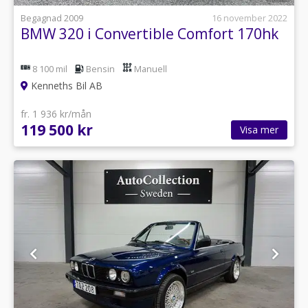
Begagnad 2009
16 november 2022
BMW 320 i Convertible Comfort 170hk
8 100 mil
Bensin
Manuell
Kenneths Bil AB
fr. 1 936 kr/mån
119 500 kr
Visa mer