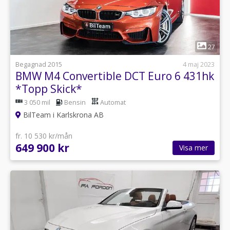
1
27
Begagnad 2015
4 maj 2023
BMW M4 Convertible DCT Euro 6 431hk
*Topp Skick*
3 050 mil
Bensin
Automat
BilTeam i Karlskrona AB
fr. 10 530 kr/mån
649 900 kr
Visa mer