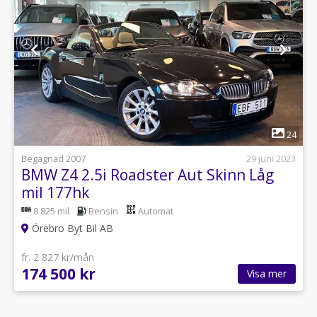
1
24
Begagnad 2007
29 juni 2023
BMW Z4 2.5i Roadster Aut Skinn Låg
mil 177hk
8 825 mil
Bensin
Automat
Örebro Byt Bil AB
fr. 2 827 kr/mån
174 500 kr
Visa mer