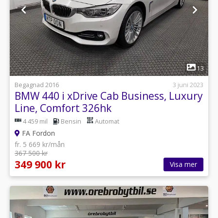
1
13
Begagnad 2016
3 juni 2023
BMW 440 i xDrive Cab Business, Luxury
Line, Comfort 326hk
4 459 mil
Bensin
Automat
FA Fordon
fr. 5 669 kr/mån
367 500 kr
349 900 kr
Visa mer