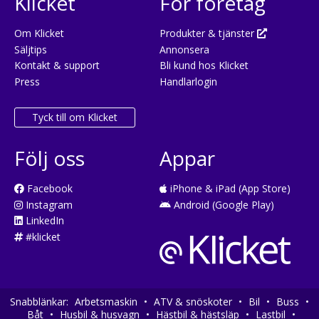
Klicket
För företag
Om Klicket
Produkter & tjänster
Säljtips
Annonsera
Kontakt & support
Bli kund hos Klicket
Press
Handlarlogin
Tyck till om Klicket
Följ oss
Appar
Facebook
iPhone & iPad (App Store)
Instagram
Android (Google Play)
LinkedIn
#klicket
Snabblänkar:
Arbetsmaskin
•
ATV & snöskoter
•
Bil
•
Buss
•
Båt
•
Husbil & husvagn
•
Hästbil & hästsläp
•
Lastbil
•