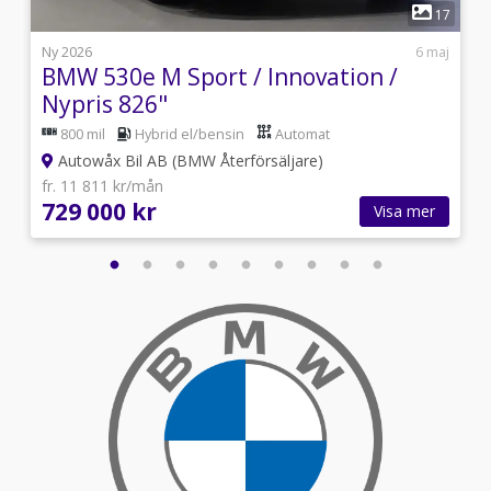
1
4
17
j
Ny 2026
6 maj
BMW 530e M Sport / Innovation /
Nypris 826"
800 mil
Hybrid el/bensin
Automat
Autowåx Bil AB (BMW Återförsäljare)
fr. 11 811 kr/mån
729 000 kr
Visa mer