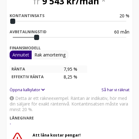
fr
9 543
kr/mån
*
20
%
KONTANTINSATS
60
mån
AVBETALNINGSTID
FINANSMODELL
Annuitet
Rak amortering
7,95 %
RÄNTA
8,25
%
EFFEKTIV RÄNTA
Öppna kalkylator
Så har vi räknat
Detta är ett räkneexempel. Räntan är indikativ, hör med
din säljare för exakt räntenivå. Kontantinsatsen måste vara
minst 20 %.
LÅNEGIVARE
-
Att låna kostar pengar!