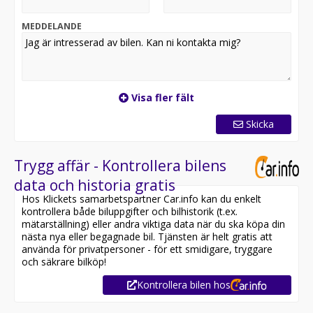
Med dragkrok får du dessutom extra flexibilitet för
både arbete och fritid.
MEDDELANDE
En välutrustad och stilren bil – perfekt som en sportig
och exklusiv vardagsbil.
AVAILABLE FOR EXPORT
Visa fler fält
Finansieringsförslag: 2 632:- / MÅN FINANS
Skicka
TRYGGHETSPAKET
Trygg affär - Kontrollera bilens
Väljer du vårt trygghetspaket ingår vinterhjul,
data och historia gratis
registreringsavgift samt garanti från 12, 24 eller 36
Hos Klickets samarbetspartner Car.info kan du enkelt
månader.
kontrollera både biluppgifter och bilhistorik (t.ex.
mätarställning) eller andra viktiga data när du ska köpa din
Vi skräddarsyr din finans hos Santander Bank efter
nästa nya eller begagnade bil. Tjänsten är helt gratis att
dina önskemål till en förmånlig ränta.
använda för privatpersoner - för ett smidigare, tryggare
Helförsäkring via Folksam kostnadsfritt i 14 dagar ingår
och säkrare bilköp!
på alla bilar.
Kontrollera bilen hos
Vi erbjuder även helförsäkring via Paydrive i 6 månader
för endast 2 495 kr.