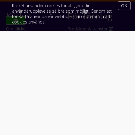
Klicket använder cookies för att göra din
OK
användarupplevelse så bra som möjligt. Genom att
Klicket
För företag
fortsätta använda vår webbplats accepterar du att
cookies används.
Om Klicket
Produkter & tjänster
Säljtips
Annonsera
Kontakt & support
Bli kund hos Klicket
Press
Handlarlogin
Tyck till om Klicket
Följ oss
Appar
Facebook
iPhone & iPad (App Store)
Instagram
Android (Google Play)
LinkedIn
#klicket