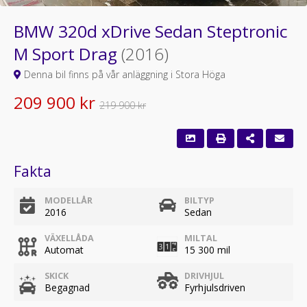
BMW 320d xDrive Sedan Steptronic
M Sport Drag
(2016)
Denna bil finns på vår anläggning i Stora Höga
209 900 kr
219 900 kr
Fakta
MODELLÅR
BILTYP
2016
Sedan
VÄXELLÅDA
MILTAL
Automat
15 300 mil
SKICK
DRIVHJUL
Begagnad
Fyrhjulsdriven