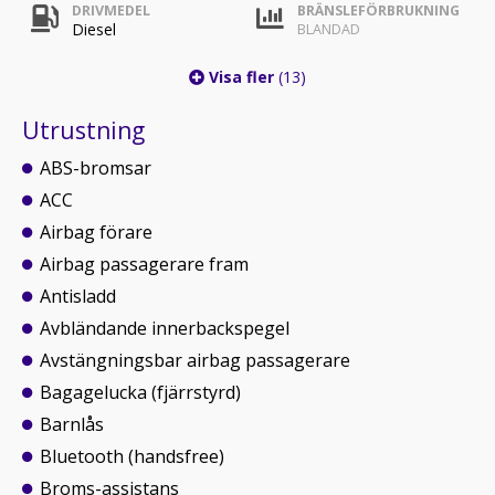
DRIVMEDEL
BRÄNSLEFÖRBRUKNING
Diesel
BLANDAD
Visa fler
(13)
Utrustning
ABS-bromsar
ACC
Airbag förare
Airbag passagerare fram
Antisladd
Avbländande innerbackspegel
Avstängningsbar airbag passagerare
Bagagelucka (fjärrstyrd)
Barnlås
Bluetooth (handsfree)
Broms-assistans