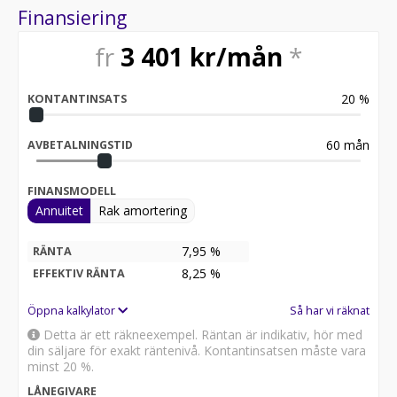
Möjlighet till avbetalning till 0 % ränta (max 150 000 kr).
Finansiering
Vi tar din bil i inbyte.
fr
3 401
kr/mån
*
För en trygg och smidig affär – kontakta oss på A2 Bil.
Varmt välkomna!
20
%
KONTANTINSATS
60
mån
AVBETALNINGSTID
FINANSMODELL
Annuitet
Rak amortering
7,95 %
RÄNTA
8,25
%
EFFEKTIV RÄNTA
Öppna kalkylator
Så har vi räknat
Detta är ett räkneexempel. Räntan är indikativ, hör med
din säljare för exakt räntenivå. Kontantinsatsen måste vara
minst 20 %.
LÅNEGIVARE