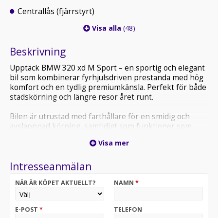
Centrallås (fjärrstyrt)
Visa alla
(48)
Beskrivning
Upptäck BMW 320 xd M Sport – en sportig och elegant
bil som kombinerar fyrhjulsdriven prestanda med hög
komfort och en tydlig premiumkänsla. Perfekt för både
stadskörning och längre resor året runt.
Bilen är utrustad med farthållare för en smidig och
avslappnad körning, samtidigt som funktioner som
keyless-system gör vardagen enklare. Sportsäten,
Visa mer
sportratt och exklusiva skinnstolar ger en dynamisk
och bekväm körupplevelse.
Intresseanmälan
Modern teknik i form av GPS/navigation hjälper dig att
NÄR ÄR KÖPET AKTUELLT?
NAMN
*
alltid hitta rätt, medan sätesvärme fram ger extra
komfort under kallare dagar. De tonade rutorna bidrar
till ett stilrent utseende och ökad integritet.
E-POST
*
TELEFON