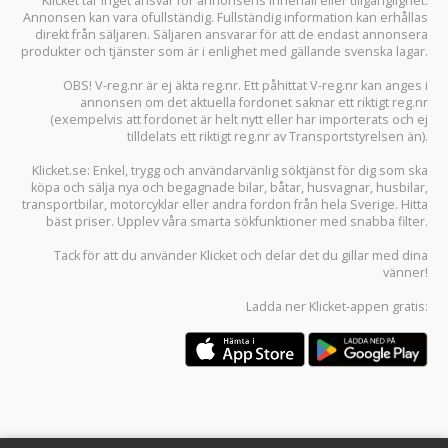
Klicket tar inget ansvar för annonsens innehåll eller tillgänglighet.
Annonsen kan vara ofullständig. Fullständig information kan erhållas
direkt från säljaren. Säljaren ansvarar för att de endast annonsera
produkter och tjänster som är i enlighet med gällande svenska lagar.
OBS! V-reg.nr är ej äkta reg.nr. Ett påhittat V-reg.nr kan anges i
annonsen om det aktuella fordonet saknar ett riktigt reg.nr
(exempelvis att fordonet är helt nytt eller har importerats och ej
tilldelats ett riktigt reg.nr av Transportstyrelsen än).
Klicket.se
: Enkel, trygg och användarvänlig söktjänst för dig som ska
köpa och sälja
nya och begagnade bilar
,
båtar
,
husvagnar
,
husbilar
,
transportbilar
,
motorcyklar
eller andra fordon från hela Sverige. Hitta
bäst priser. Upplev våra smarta sökfunktioner med snabba filter.
Tack för att du använder
Klicket
och delar det du gillar med dina
vänner!
Ladda ner
Klicket-appen
gratis: