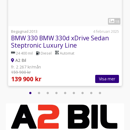
1
1
18
i
Begagnad 2013
4 februari 2025
BMW 330 BMW 330d xDrive Sedan
Steptronic Luxury Line
24 400 mil
Diesel
Automat
A2 Bil
fr. 2 267 kr/mån
159 900 kr
139 900 kr
Visa mer