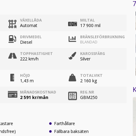
7
VÄXELLÅDA
MILTAL
Automat
17 900 mil
DRIVMEDEL
BRÄNSLEFÖRBRUKNING
Diesel
BLANDAD
TOPPHASTIGHET
KAROSSFÄRG
222 km/h
Silver
HÖJD
TOTALVIKT
1,43 m
2 160 kg
K
MÅNADSKOSTNAD
REG.NR
2 591
kr/mån
GBM250
kastare
Farthållare
ndsfree)
Fällbara baksäten