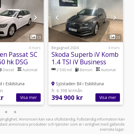
1
1
13
23
4 mars
Begagnad 2024
4 mars
B
en Passat SC
Skoda Superb iV Komb
K
50 hk DSG
1.4 TSI iV Business
A
arthållare
Edition, Style Ed Värm
Diesel
Automat
2 500 mil
Bensin
Automat
Navi
Drag
P
 i Eskilstuna
Sjöstaden Bil i Eskilstuna
ån
fr. 6 398 kr/mån
f
kr
394 900 kr
3
Visa mer
Visa mer
llgänglighet. Annonsen kan vara ofullständig. Fullständig information kan
 endast annonsera produkter och tjänster som är i enlighet med gällande
svenska lagar.