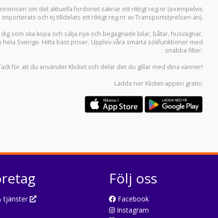
i annonsen om det aktuella fordonet saknar ett riktigt reg.nr (exempelvis
r importerats och ej tilldelats ett riktigt reg.nr av Transportstyrelsen än).
r dig som ska köpa och sälja
nya och begagnade bilar
,
båtar
,
husvagnar
,
n hela Sverige. Hitta bäst priser. Upplev våra smarta sökfunktioner med
snabba filter.
Tack för att du använder
Klicket
och delar det du gillar med dina vänner!
Ladda ner
Klicket-appen
gratis:
öretag
Följ oss
 tjänster
Facebook
Instagram