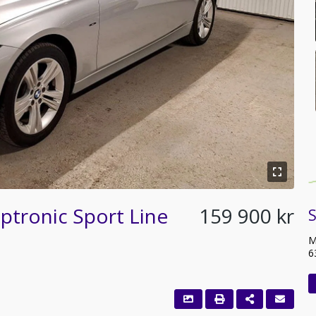
ptronic Sport Line
159 900 kr
S
M
6