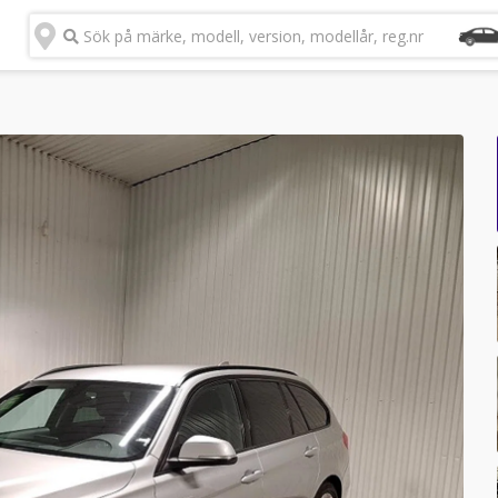
Sök på märke, modell, version, modellår, reg.nr