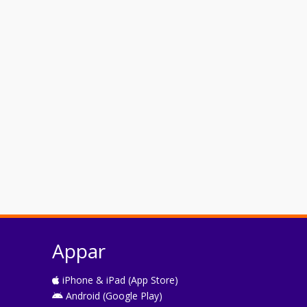
Appar
iPhone & iPad (App Store)
Android (Google Play)