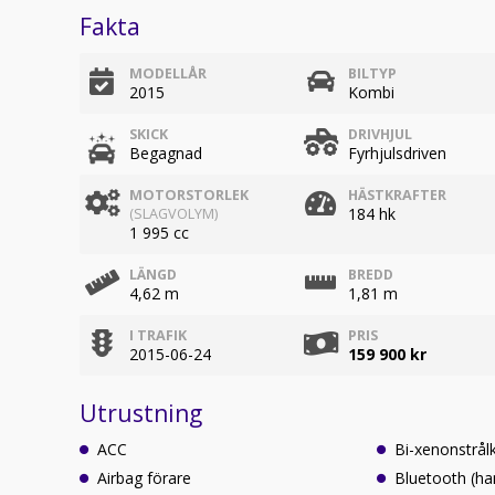
Fakta
MODELLÅR
BILTYP
2015
Kombi
SKICK
DRIVHJUL
Begagnad
Fyrhjulsdriven
MOTORSTORLEK
HÄSTKRAFTER
184 hk
(SLAGVOLYM)
1 995 cc
LÄNGD
BREDD
4,62 m
1,81 m
I TRAFIK
PRIS
2015-06-24
159 900 kr
Utrustning
ACC
Bi-xenonstrål
Airbag förare
Bluetooth (ha