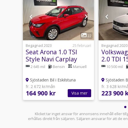
1
24
22
usti 18:14
Begagnad 2023
25 februari
Begagnad 2020
on
Seat Arona 1.0 TSI
Volkswag
0 TDI
Style Navi Carplay
2.0 TDI 1
Adaptiv F
utomat
2 645 mil
Bensin
Manuell
10 500 mil
g
Värmare 
Sjöstaden Bil i Eskilstuna
Sjöstaden Bil
fr. 2 672 kr/mån
fr. 3 628 kr/m
164 900 kr
223 900 
sa mer
Visa mer
Klicket tar inget ansvar för annonsens innehåll eller ti
erhållas direkt från säljaren. Säljaren ansvarar för att de