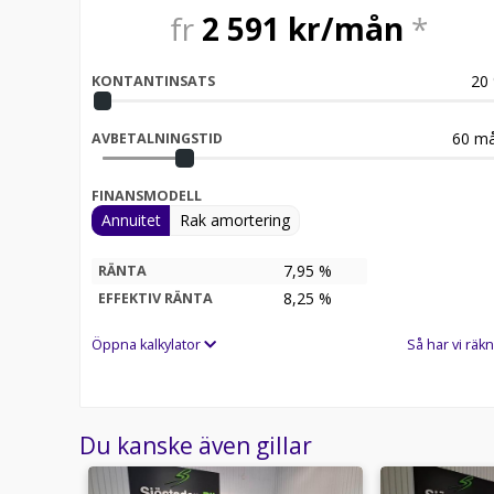
fr
2 591
kr/mån
*
20
KONTANTINSATS
60
må
AVBETALNINGSTID
FINANSMODELL
Annuitet
Rak amortering
7,95 %
RÄNTA
8,25
%
EFFEKTIV RÄNTA
Öppna kalkylator
Så har vi räkn
Du kanske även gillar