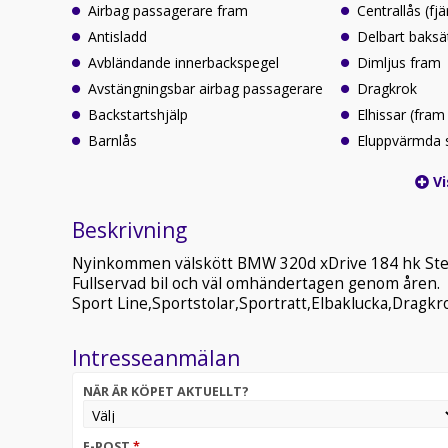
Airbag passagerare fram
Centrallås (fjä
Antisladd
Delbart baksä
Avbländande innerbackspegel
Dimljus fram
Avstängningsbar airbag passagerare
Dragkrok
Backstartshjälp
Elhissar (fram
Barnlås
Eluppvärmda 
Vi
Beskrivning
Nyinkommen välskött BMW 320d xDrive 184 hk Step
Fullservad bil och väl omhändertagen genom åren.
Sport Line,Sportstolar,Sportratt,Elbaklucka,Dragk
Intresseanmälan
NÄR ÄR KÖPET AKTUELLT?
E-POST
*