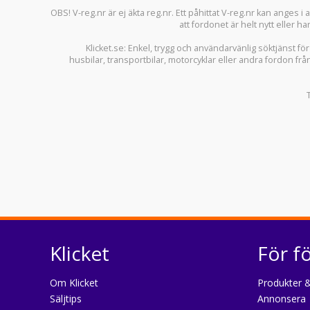
OBS! V-reg.nr är ej äkta reg.nr. Ett påhittat V-reg.nr kan anges 
att fordonet är helt nytt eller ha
Klicket.se
: Enkel, trygg och användarvänlig söktjänst fö
husbilar
,
transportbilar
,
motorcyklar
eller andra fordon frå
Klicket
För f
Om Klicket
Produkter &
Säljtips
Annonsera