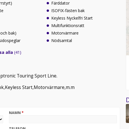
rrstyrt)
Färddator
te
ISOFIX-fästen bak
Keyless Nyckelfri Start
Multifunktionsratt
 och bak)
Motorvärmare
sidospeglar
Nödsamtal
sa alla
(41)
tronic Touring Sport Line.
rok,Keyless Start,Motorvärmare,m.m
D
NAMN
*
TELEFON