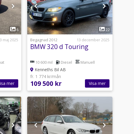
1
6
22
3 maj 2025
Begagnad 2012
13 december 2025
BMW 320 d Touring
at
10 600 mil
Diesel
Manuell
Kenneths Bil AB
fr. 1 774 kr/mån
109 500 kr
isa mer
Visa mer