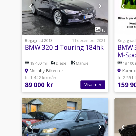
1
13
Begagnad 2013
11 december 2021
Begagnad
BMW 320 d Touring 184hk
BMW 3
M-Spo
184hk
19 400 mil
Diesel
Manuell
18 100 
Nosaby Bilcenter
Kamux 
fr. 1 442 kr/mån
fr. 2 591
89 000 kr
159 9
Visa mer