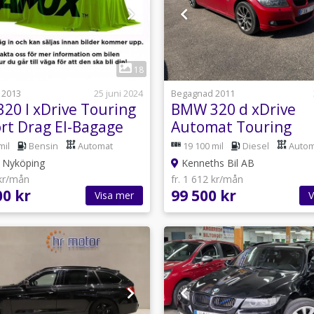
1
1
18
 2013
25 juni 2024
Begagnad 2011
20 I xDrive Touring
BMW 320 d xDrive
rt Drag El-Bagage
Automat Touring
mil
Bensin
Automat
19 100 mil
Diesel
Autom
Nyköping
Kenneths Bil AB
 kr/mån
fr. 1 612 kr/mån
00 kr
99 500 kr
Visa mer
V