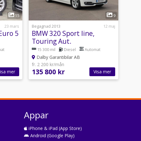
1
15
9
23 mars
Begagnad 2013
12 maj
Euro 5
BMW 320 Sport line,
Touring Aut.
at
15 300 mil
Diesel
Automat
Dalby Garantibilar AB
fr. 2 200 kr/mån
135 800 kr
isa mer
Visa mer
Appar
iPhone & iPad (App Store)
Android (Google Play)