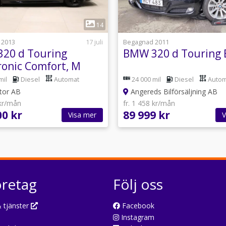
1
1
14
 2013
17 juli
Begagnad 2011
20 d Touring
BMW 320 d Touring 
ronic Comfort, M
/ SoV/Tonade rutor
mil
Diesel
Automat
24 000 mil
Diesel
Autom
or AB
Angereds Bilförsäljning AB
 kr/mån
fr. 1 458 kr/mån
00 kr
89 999 kr
Visa mer
V
öretag
Följ oss
 tjänster
Facebook
Instagram