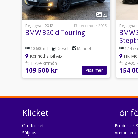
1
22
Begagnad 2012
13 december 2025
Begagnad
BMW 320 d Touring
BMW 3
Stept
Sport
10 600 mil
Diesel
Manuell
17 457 
Kenneths Bil AB
HR Mot
fr. 1 774 kr/mån
fr. 2 495
109 500 kr
154 0
Visa mer
Klicket
För f
Om Klicket
Produkter &
Säljtips
Annonsera