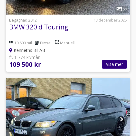
1
22
Begagnad 2012
13 december 2025
BMW 320 d Touring
10 600 mil
Diesel
Manuell
Kenneths Bil AB
fr. 1 774 kr/mån
109 500 kr
Visa mer