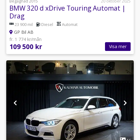
Begagnad 2015
20 oktober 2025
BMW 320 d xDrive Touring Automat |
Drag
23 900 mil
Diesel
Automat
GP Bil AB
fr. 1 774 kr/mån
109 500 kr
Visa mer
1