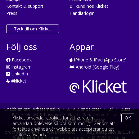
Kontakt & support
Bli kund hos Klicket
Press
Handlarlogin
Tyck till om Klicket
Följ oss
Appar
Facebook
iPhone & iPad (App Store)
Instagram
Android (Google Play)
LinkedIn
#klicket
Snabblänkar:
Arbetsmaskin
•
ATV & snöskoter
•
Bil
•
Buss
•
Båt
•
Husbil & husvagn
•
Hästbil & hästsläp
•
Lastbil
•
Klicket använder cookies för att göra din
OK
Motorcykel & moped
•
Släpfordon
användarupplevelse så bra som möjligt. Genom att
fortsätta använda vår webbplats accepterar du att
Fordonsköp online
•
Användarvillkor
•
Integritetspolicy & GDPR
•
cookies används.
Söktjänsten för Sveriges alla fordon
•
© 2026 Klicket.se