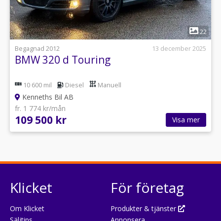
1
22
Begagnad 2012
13 december 2025
BMW 320 d Touring
10 600 mil
Diesel
Manuell
Kenneths Bil AB
fr. 1 774 kr/mån
109 500 kr
Visa mer
Klicket
För företag
Om Klicket
Produkter & tjänster
Säljtips
Annonsera