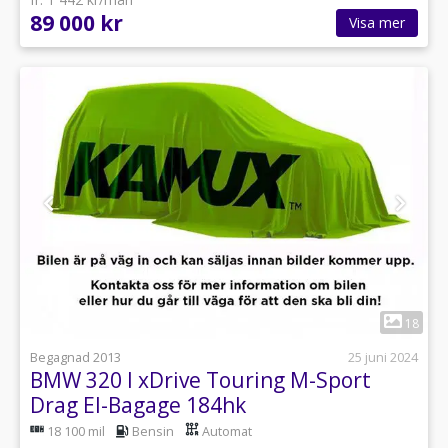
89 000 kr
Visa mer
1
18
Begagnad 2013
25 juni 2024
BMW 320 I xDrive Touring M-Sport
Drag El-Bagage 184hk
18 100 mil
Bensin
Automat