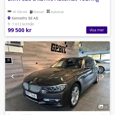
19 100 mil
Diesel
Automat
Kenneths Bil AB
fr. 1 612 kr/mån
99 500 kr
Visa mer
1
23