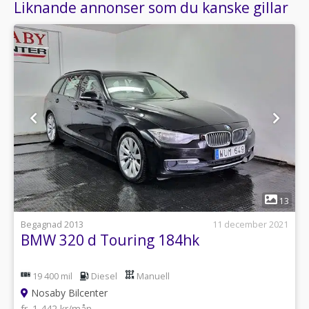
Liknande annonser som du kanske gillar
1
13
Begagnad 2013
11 december 2021
BMW 320 d Touring 184hk
19 400 mil
Diesel
Manuell
Nosaby Bilcenter
fr. 1 442 kr/mån