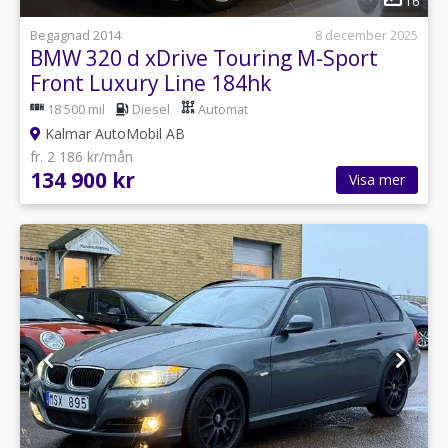
16
Begagnad 2014
8 december 2025
BMW 320 d xDrive Touring M-Sport
Front Luxury Line 184hk
18 500 mil
Diesel
Automat
Kalmar AutoMobil AB
fr. 2 186 kr/mån
134 900 kr
Visa mer