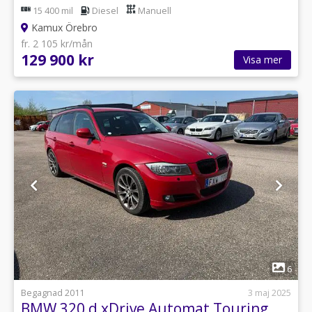
15 400 mil
Diesel
Manuell
Kamux Örebro
fr. 2 105 kr/mån
129 900 kr
Visa mer
1
6
Begagnad 2011
3 maj 2025
BMW 320 d xDrive Automat Touring