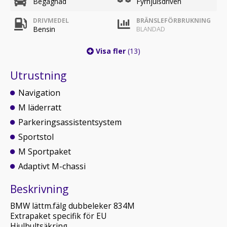
Begagnad
Fyrhjulsdriven
DRIVMEDEL
BRÄNSLEFÖRBRUKNING
Bensin
BLANDAD
Visa fler
(13)
Utrustning
Navigation
M läderratt
Parkeringsassistentsystem
Sportstol
M Sportpaket
Adaptivt M-chassi
Beskrivning
BMW lättm.fälg dubbeleker 834M
Extrapaket specifik för EU
Hjulbultsäkring