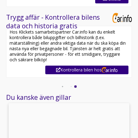
M läderratt
Takhimmel antracit
Utförande för kallt klimat
Trygg affär - Kontrollera bilens
Dummy-SALAPA
data och historia gratis
Fordonsdokumentation svenska
Hos Klickets samarbetspartner Car.info kan du enkelt
Oljebytesintervall 24 månader/30000 km
kontrollera både biluppgifter och bilhistorik (t.ex.
Köldmedel R1234yf
mätarställning) eller andra viktiga data när du ska köpa din
Chassinumret syns utifrån
nästa nya eller begagnade bil. Tjänsten är helt gratis att
Aktivt fotgängarskydd
använda för privatpersoner - för ett smidigare, tryggare
Stöldsäkring
och säkrare bilköp!
Styrning G
Kontrollera bilen hos
Årsmodellkod i chassinumret
M SPORT EXTERIEURUMFAENGE
M SPORT INTERIÖR
Du kanske även gillar