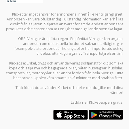
Klicket tar inget ansvar för annonsens innehåll eller tillgänglighet.
Annonsen kan vara ofullständig. Fullständig information kan erhållas
direkt från säljaren. Säljaren ansvarar för att de endast annonsera
produkter och tjänster som är i enlighet med gällande svenska lagar.
OBS! V-reg.nr är ej äkta reg.nr. Ett påhittat V-reg.nr kan anges i
annonsen om det aktuella fordonet saknar ett riktigt reg.nr
(exempelvis att fordonet är helt nytt eller har importerats och ej
tilldelats ett riktigt reg.nr av Transportstyrelsen än).
Klicket.se
: Enkel, trygg och användarvänlig söktjänst för dig som ska
köpa och sälja
nya och begagnade bilar
,
båtar
,
husvagnar
,
husbilar
,
transportbilar
,
motorcyklar
eller andra fordon från hela Sverige. Hitta
bäst priser. Upplev våra smarta sökfunktioner med snabba filter.
Tack för att du använder
Klicket
och delar det du gillar med dina
vänner!
Ladda ner
Klicket-appen
gratis: