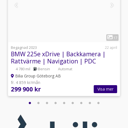
1
6
17
3
Begagnad 2023
22 april
BMW 225e xDrive | Backkamera |
Rattvärme | Navigation | PDC
4 780 mil
Bensin
Automat
Bilia Group Göteborg AB
fr. 4 859 kr/mån
299 900 kr
Visa mer