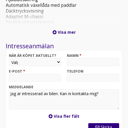
Automatisk växellåda med paddlar
Däcktrycksvisning
Adaptivt M-chassi
Stöldskyddsanläggning
M Sportpaket
Visa mer
Individ. Exterieur Line alum.satinerad
Varntriangel och förbandspaket
Intresseanmälan
Barnstolfäste
Sportstol
NÄR ÄR KÖPET AKTUELLT?
NAMN
*
Stoluppvärmning förarsida/passagerar
Interiörlister aluminium Hexacube mörk
Akustiskt fotgängarskydd
E-POST
*
TELEFON
Kilometerräknare
Active Guard
Parkeringsassistentsystem
MEDDELANDE
DAB-mottagarmodul
Teleservices
eCall system
Connected Drive Services
Connected Package Professional
Visa fler fält
Språkversion svenska
Widescreen-display
Skicka