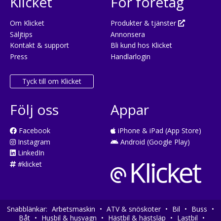
Klicket
För företag
Om Klicket
Produkter & tjänster
Säljtips
Annonsera
Kontakt & support
Bli kund hos Klicket
Press
Handlarlogin
Tyck till om Klicket
Följ oss
Appar
Facebook
iPhone & iPad (App Store)
Instagram
Android (Google Play)
LinkedIn
#klicket
Snabblänkar:
Arbetsmaskin
•
ATV & snöskoter
•
Bil
•
Buss
•
Båt
•
Husbil & husvagn
•
Hästbil & hästsläp
•
Lastbil
•