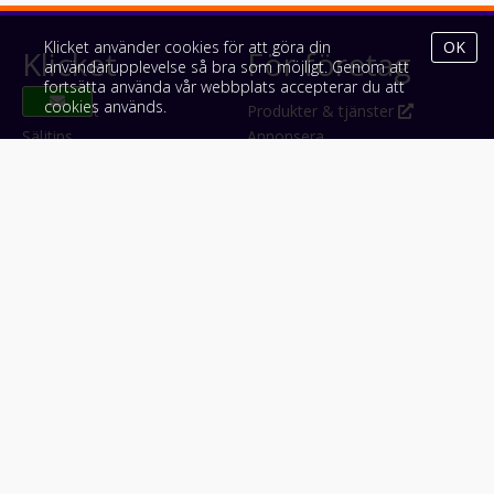
Klicket använder cookies för att göra din
OK
Klicket
För företag
användarupplevelse så bra som möjligt. Genom att
fortsätta använda vår webbplats accepterar du att
cookies används.
Om Klicket
Produkter & tjänster
Säljtips
Annonsera
Kontakt & support
Bli kund hos Klicket
Press
Handlarlogin
Tyck till om Klicket
Följ oss
Appar
Facebook
iPhone & iPad (App Store)
Instagram
Android (Google Play)
LinkedIn
#klicket