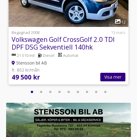
1
3
12
0
Begagnad 2008
13 mars
Volkswagen Golf CrossGolf 2.0 TDI
DPF DSG Sekventiell 140hk
21 510 mil
Diesel
Automat
Stensson bil AB
fr. 802 kr/mån
49 500 kr
Visa mer