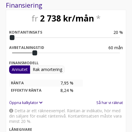
Finansiering
fr
2 738
kr/mån
*
20
%
KONTANTINSATS
60
mån
AVBETALNINGSTID
FINANSMODELL
Annuitet
Rak amortering
7,95 %
RÄNTA
8,24
%
EFFEKTIV RÄNTA
Öppna kalkylator
Så har vi räknat
Detta är ett räkneexempel. Räntan är indikativ, hör med
din säljare för exakt räntenivå. Kontantinsatsen måste vara
minst 20 %.
LÅNEGIVARE