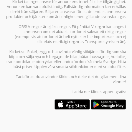
Klicket tar inget ansvar för annonsens innehåll eller tillgänglighet.
Annonsen kan vara ofullständig. Fullständig information kan erhållas
direkt från säljaren. Säljaren ansvarar för att de endast annonsera
produkter och tjänster som är i enlighet med gällande svenska lagar.
OBS! V-reg.nr är ej äkta reg.nr. Ett påhittat V-reg.nr kan anges i
annonsen om det aktuella fordonet saknar ett riktigt reg.nr
(exempelvis att fordonet är helt nytt eller har importerats och ej
tilldelats ett riktigt reg.nr av Transportstyrelsen än).
Klicket.se
: Enkel, trygg och användarvänlig söktjänst för dig som ska
köpa och sälja
nya och begagnade bilar
,
båtar
,
husvagnar
,
husbilar
,
transportbilar
,
motorcyklar
eller andra fordon från hela Sverige. Hitta
bäst priser. Upplev våra smarta sökfunktioner med snabba filter.
Tack för att du använder
Klicket
och delar det du gillar med dina
vänner!
Ladda ner
Klicket-appen
gratis: