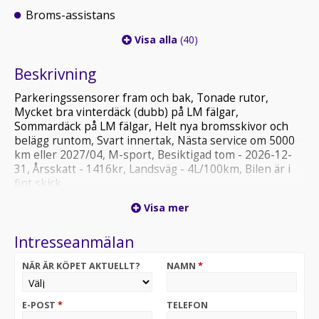
Broms-assistans
Visa alla
(40)
Beskrivning
Parkeringssensorer fram och bak, Tonade rutor,
Mycket bra vinterdäck (dubb) på LM fälgar,
Sommardäck på LM fälgar, Helt nya bromsskivor och
belägg runtom, Svart innertak, Nästa service om 5000
km eller 2027/04, M-sport, Besiktigad tom - 2026-12-
31, Årsskatt - 1416kr, Landsväg - 4L/100km, Bilen är i
fint skick
Visa mer
Vi erbjuder 14 dagars gratis helförsäkring via Folksam
Finansiering via Mymoney, Svea och LF finans
Intresseanmälan
Ring Emil på - 0736409056 för visning och funderingar
NÄR ÄR KÖPET AKTUELLT?
NAMN
*
E-POST
*
TELEFON