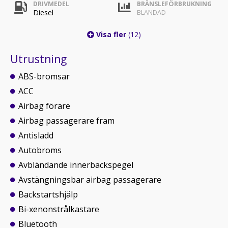
DRIVMEDEL
BRÄNSLEFÖRBRUKNING
Diesel
BLANDAD
Visa fler
(12)
Utrustning
ABS-bromsar
ACC
Airbag förare
Airbag passagerare fram
Antisladd
Autobroms
Avbländande innerbackspegel
Avstängningsbar airbag passagerare
Backstartshjälp
Bi-xenonstrålkastare
Bluetooth