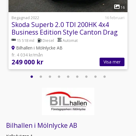
1
9
16
i
Begagnad 2022
16 februari
Skoda Superb 2.0 TDI 200HK 4x4
Business Edition Style Canton Drag
15 518 mil
Diesel
Automat
Bilhallen i Mölnlycke AB
fr. 4 034 kr/mån
249 000 kr
Visa mer
Bilhallen i Mölnlycke AB