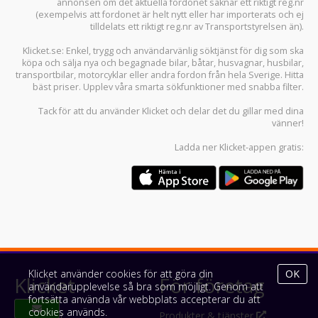
annonsen om det aktuella fordonet saknar ett riktigt reg.nr
(exempelvis att fordonet är helt nytt eller har importerats och ej
tilldelats ett riktigt reg.nr av Transportstyrelsen än).
Klicket.se
: Enkel, trygg och användarvänlig söktjänst för dig som ska
köpa och sälja
nya och begagnade bilar
,
båtar
,
husvagnar
,
husbilar
,
transportbilar
,
motorcyklar
eller andra fordon från hela Sverige. Hitta
bäst priser. Upplev våra smarta sökfunktioner med snabba filter.
Tack för att du använder
Klicket
och delar det du gillar med dina
vänner!
Ladda ner
Klicket-appen
gratis:
Klicket använder cookies för att göra din
OK
Klicket
För företag
användarupplevelse så bra som möjligt. Genom att
fortsätta använda vår webbplats accepterar du att
cookies används.
Om Klicket
Produkter & tjänster