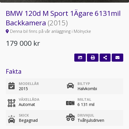
BMW 120d M Sport 1Ägare 6131mil
Backkamera
(2015)
Denna bil finns på vår anläggning i Mölnycke
179 000 kr
Fakta
MODELLÅR
BILTYP
2015
Halvkombi
VÄXELLÅDA
MILTAL
Automat
6 131 mil
SKICK
DRIVHJUL
Begagnad
Tvåhjulsdriven