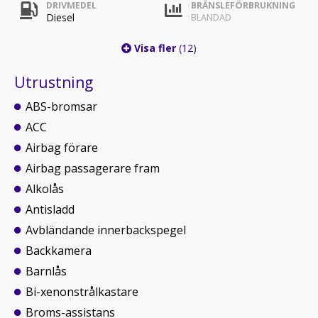
DRIVMEDEL
BRÄNSLEFÖRBRUKNING
Diesel
BLANDAD
Visa fler
(12)
Utrustning
ABS-bromsar
ACC
Airbag förare
Airbag passagerare fram
Alkolås
Antisladd
Avbländande innerbackspegel
Backkamera
Barnlås
Bi-xenonstrålkastare
Broms-assistans