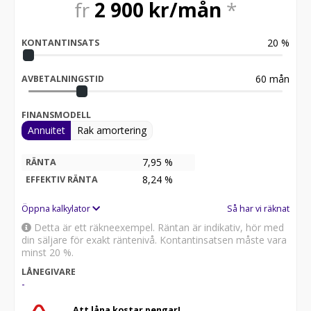
fr
2 900
kr/mån
*
20
%
KONTANTINSATS
60
mån
AVBETALNINGSTID
FINANSMODELL
Annuitet
Rak amortering
7,95 %
RÄNTA
8,24
%
EFFEKTIV RÄNTA
Öppna kalkylator
Så har vi räknat
Detta är ett räkneexempel. Räntan är indikativ, hör med
din säljare för exakt räntenivå. Kontantinsatsen måste vara
minst 20 %.
LÅNEGIVARE
-
Att låna kostar pengar!