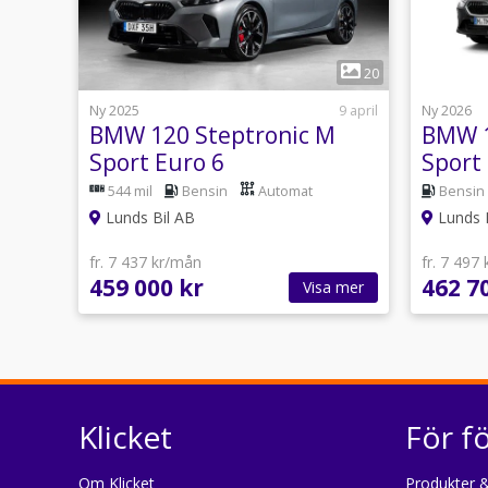
1
20
Ny 2025
9 april
Ny 2026
BMW 120 Steptronic M
BMW 1
Sport Euro 6
Sport
544 mil
Bensin
Automat
Bensin
Lunds Bil AB
Lunds 
fr. 7 437 kr/mån
fr. 7 497
459 000 kr
462 7
Visa mer
Klicket
För f
Om Klicket
Produkter &