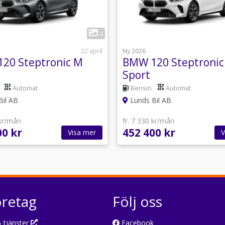
1
1
4
22 april
Ny 2026
20 Steptronic M
BMW 120 Steptronic
Sport
Automat
Bensin
Automat
Bil AB
Lunds Bil AB
 kr/mån
fr. 7 330 kr/mån
00 kr
452 400 kr
Visa mer
V
öretag
Följ oss
 tjänster
Facebook