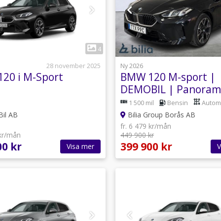
1
1
4
28 november 2025
Ny 2026
20 i M-Sport
BMW 120 M-sport |
DEMOBIL | Panoram
Backkamera | 18"
1 500 mil
Bensin
Autom
Bil AB
Bilia Group Borås AB
fr. 6 479 kr/mån
 kr/mån
449 900 kr
00 kr
399 900 kr
Visa mer
V