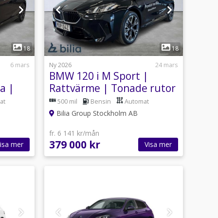
1
18
18
6 mars
Ny 2026
24 mars
BMW 120 i M Sport |
a |
Rattvärme | Tonade rutor
| Driving A. Plus
at
500 mil
Bensin
Automat
Bilia Group Stockholm AB
fr. 6 141 kr/mån
379 000 kr
isa mer
Visa mer