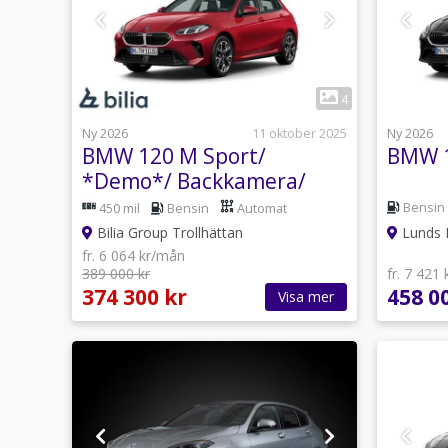
1
4
Ny 2026
11 oktober 2025
Ny 2026
BMW 120 M Sport/
BMW 1
*Demo*/ Backkamera/
Driving Assistant
Bensin
450 mil
Bensin
Automat
Bilia Group Trollhättan
Lunds 
fr. 6 064 kr/mån
389 000 kr
fr. 7 421
374 300 kr
458 0
Visa mer