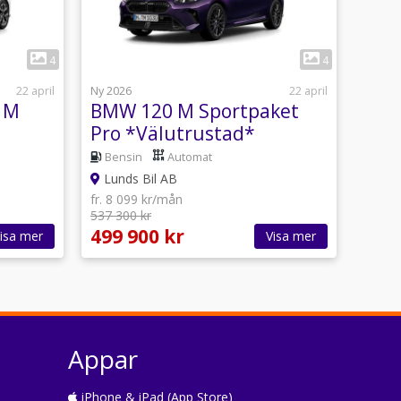
1
4
4
22 april
Ny 2026
22 april
 M
BMW 120 M Sportpaket
Pro *Välutrustad*
Bensin
Automat
Lunds Bil AB
fr. 8 099 kr/mån
537 300 kr
499 900 kr
isa mer
Visa mer
Appar
iPhone & iPad (App Store)