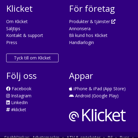
Klicket
För företag
Om Klicket
Produkter & tjänster
Säljtips
Annonsera
Kontakt & support
Bli kund hos Klicket
Press
Handlarlogin
Tyck till om Klicket
Följ oss
Appar
Facebook
iPhone & iPad (App Store)
Instagram
Android (Google Play)
LinkedIn
#klicket
Snabblänkar:
Arbetsmaskin
•
ATV & snöskoter
•
Bil
•
Buss
•