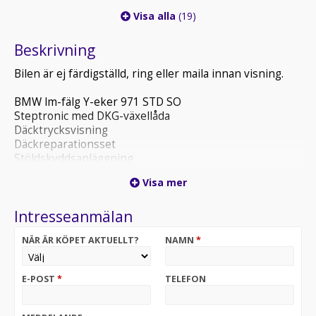
Visa alla
(19)
Beskrivning
Bilen är ej färdigställd, ring eller maila innan visning.
BMW lm-fälg Y-eker 971 STD SO
Steptronic med DKG-växellåda
Däcktrycksvisning
Däckreparationsset
Stöldskyddsanläggning
Interiördekor mörksilver
Visa mer
Stoluppvärmning förarsida/passagerar
Driving Assistant
Intresseanmälan
Active Guard
Parkeringsassistentsystem
NÄR ÄR KÖPET AKTUELLT?
NAMN
*
DAB-tuner (DAB+-kompatibel)
Teleservices
eCall system
E-POST
*
TELEFON
Personal eSIM
Högglans shadow line
Utförande för kallt klimat