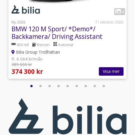
1
6
4
i
Ny 2026
11 oktober 2025
|
BMW 120 M Sport/ *Demo*/
Backkamera/ Driving Assistant
450 mil
Bensin
Automat
Bilia Group Trollhättan
fr. 6 064 kr/mån
389 000 kr
374 300 kr
Visa mer