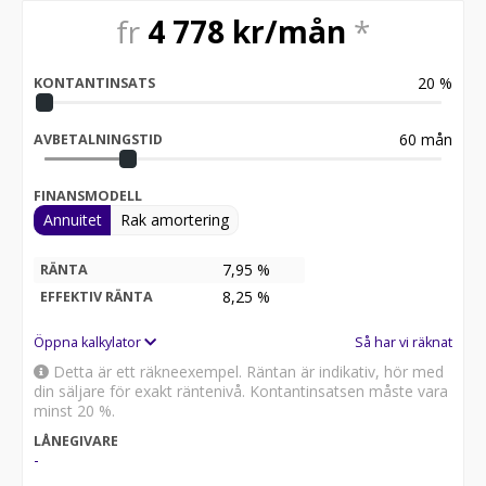
fr
4 778
kr/mån
*
20
%
KONTANTINSATS
60
mån
AVBETALNINGSTID
FINANSMODELL
Annuitet
Rak amortering
7,95 %
RÄNTA
8,25
%
EFFEKTIV RÄNTA
Öppna kalkylator
Så har vi räknat
Detta är ett räkneexempel. Räntan är indikativ, hör med
din säljare för exakt räntenivå. Kontantinsatsen måste vara
minst 20 %.
LÅNEGIVARE
-