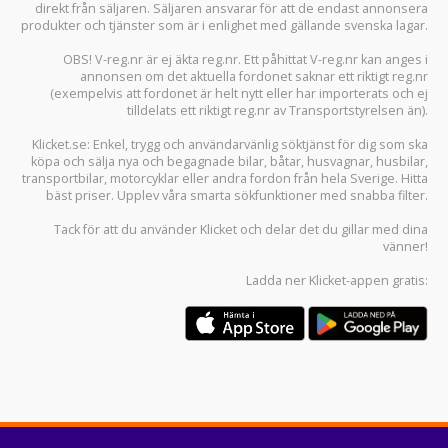
direkt från säljaren. Säljaren ansvarar för att de endast annonsera
produkter och tjänster som är i enlighet med gällande svenska lagar.
OBS! V-reg.nr är ej äkta reg.nr. Ett påhittat V-reg.nr kan anges i
annonsen om det aktuella fordonet saknar ett riktigt reg.nr
(exempelvis att fordonet är helt nytt eller har importerats och ej
tilldelats ett riktigt reg.nr av Transportstyrelsen än).
Klicket.se
: Enkel, trygg och användarvänlig söktjänst för dig som ska
köpa och sälja
nya och begagnade bilar
,
båtar
,
husvagnar
,
husbilar
,
transportbilar
,
motorcyklar
eller andra fordon från hela Sverige. Hitta
bäst priser. Upplev våra smarta sökfunktioner med snabba filter.
Tack för att du använder
Klicket
och delar det du gillar med dina
vänner!
Ladda ner
Klicket-appen
gratis: