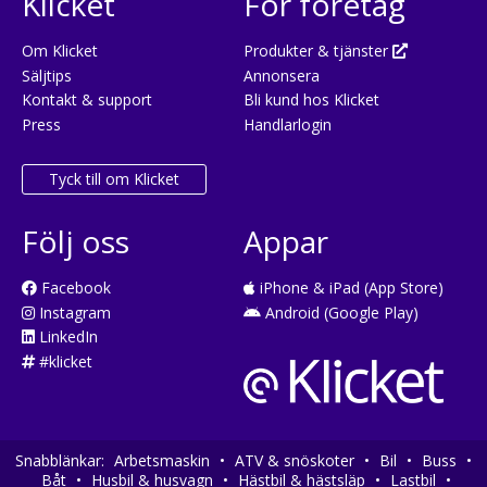
Klicket
För företag
Om Klicket
Produkter & tjänster
Säljtips
Annonsera
Kontakt & support
Bli kund hos Klicket
Press
Handlarlogin
Tyck till om Klicket
Följ oss
Appar
Facebook
iPhone & iPad (App Store)
Instagram
Android (Google Play)
LinkedIn
#klicket
Snabblänkar:
Arbetsmaskin
•
ATV & snöskoter
•
Bil
•
Buss
•
Båt
•
Husbil & husvagn
•
Hästbil & hästsläp
•
Lastbil
•