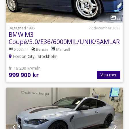
1
22
Begagnad 1995
22 december 2022
BMW M3
Coupé/3.0/E36/6000MIL/UNIK/SAMLARBIL
6 007 mil
Bensin
Manuell
Fordon City i Stockholm
fr. 16 200 kr/mån
999 900 kr
Visa mer