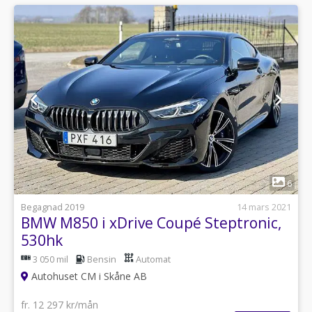
1
6
Begagnad 2019
14 mars 2021
BMW M850 i xDrive Coupé Steptronic,
530hk
3 050 mil
Bensin
Automat
Autohuset CM i Skåne AB
fr. 12 297 kr/mån