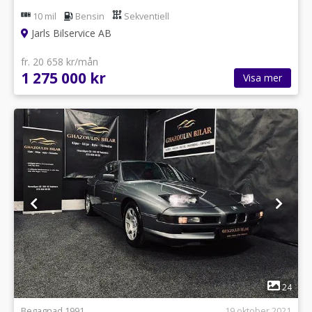
10 mil
Bensin
Sekventiell
Jarls Bilservice AB
fr. 20 658 kr/mån
1 275 000 kr
Visa mer
1
24
Begagnad 1991
19 oktober 2021