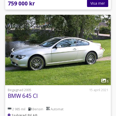
759 000 kr
Visa mer
1
6
Begagnad 2005
15 april 2021
BMW 645 CI
2 985 mil
Bensin
Automat
Sjuhärad Bil AB