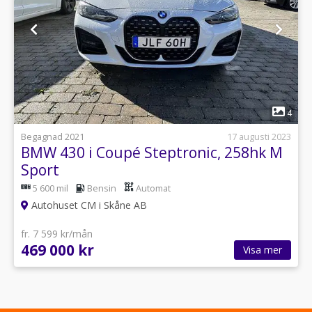
1
4
Begagnad 2021
17 augusti 2023
BMW 430 i Coupé Steptronic, 258hk M
Sport
5 600 mil
Bensin
Automat
Autohuset CM i Skåne AB
fr. 7 599 kr/mån
469 000 kr
Visa mer