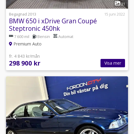
1
21
Begagnad 2013
15 juni 2022
BMW 650 i xDrive Gran Coupé
Steptronic 450hk
7 600 mil
Bensin
Automat
Premium Auto
fr. 4 843 kr/mån
298 900 kr
Visa mer