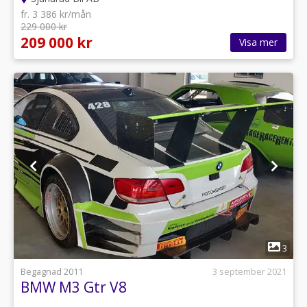
fr. 3 386 kr/mån
229 000 kr
209 000 kr
Visa mer
1
3
Begagnad 2011
3 september 2021
BMW M3 Gtr V8