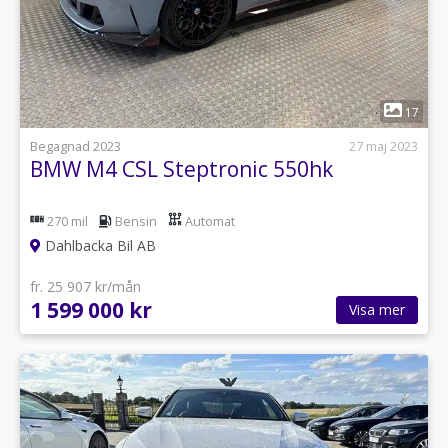
1
17
Begagnad 2023
27 maj 2023
BMW M4 CSL Steptronic 550hk
270 mil
Bensin
Automat
Dahlbacka Bil AB
fr. 25 907 kr/mån
1 599 000 kr
Visa mer