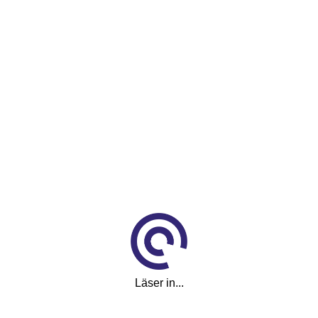
99 900 kr
Månadskostnad
1 619
kr/mån
Reg.nr
NUN482
Visa fler
(12)
Visa färre
Utrustning
Läser in...
Tonade rutor
12V-UTTAG