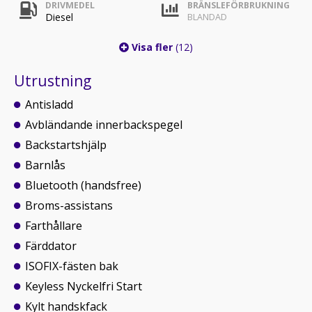
DRIVMEDEL
BRÄNSLEFÖRBRUKNING
Diesel
BLANDAD
Visa fler
(12)
Utrustning
Antisladd
Avbländande innerbackspegel
Backstartshjälp
Barnlås
Bluetooth (handsfree)
Broms-assistans
Farthållare
Färddator
ISOFIX-fästen bak
Keyless Nyckelfri Start
Kylt handskfack