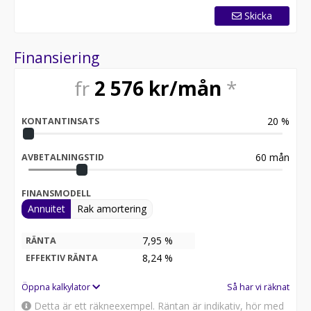
Skicka
Finansiering
fr
2 576
kr/mån
*
20
%
KONTANTINSATS
60
mån
AVBETALNINGSTID
FINANSMODELL
Annuitet
Rak amortering
7,95 %
RÄNTA
8,24
%
EFFEKTIV RÄNTA
Öppna kalkylator
Så har vi räknat
Detta är ett räkneexempel. Räntan är indikativ, hör med