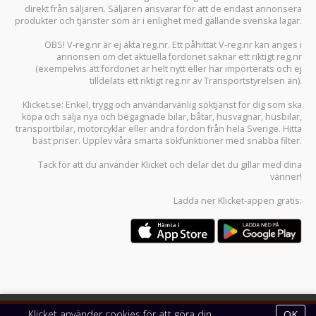
direkt från säljaren. Säljaren ansvarar för att de endast annonsera
produkter och tjänster som är i enlighet med gällande svenska lagar.
OBS! V-reg.nr är ej äkta reg.nr. Ett påhittat V-reg.nr kan anges i
annonsen om det aktuella fordonet saknar ett riktigt reg.nr
(exempelvis att fordonet är helt nytt eller har importerats och ej
tilldelats ett riktigt reg.nr av Transportstyrelsen än).
Klicket.se
: Enkel, trygg och användarvänlig söktjänst för dig som ska
köpa och sälja
nya och begagnade bilar
,
båtar
,
husvagnar
,
husbilar
,
transportbilar
,
motorcyklar
eller andra fordon från hela Sverige. Hitta
bäst priser. Upplev våra smarta sökfunktioner med snabba filter.
Tack för att du använder
Klicket
och delar det du gillar med dina
vänner!
Ladda ner
Klicket-appen
gratis:
Klicket använder cookies för att göra din
OK