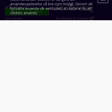
användarupplevelse så bra som möjligt. Genom att
Klicket
För företag
fortsätta använda vår webbplats accepterar du att
cookies används.
Om Klicket
Produkter & tjänster
Säljtips
Annonsera
Kontakt & support
Bli kund hos Klicket
Press
Handlarlogin
Tyck till om Klicket
Följ oss
Appar
Facebook
iPhone & iPad (App Store)
Instagram
Android (Google Play)
LinkedIn
#klicket