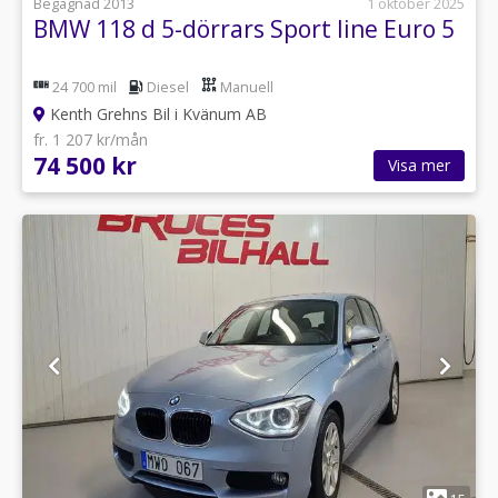
Begagnad 2013
1 oktober 2025
BMW 118 d 5-dörrars Sport line Euro 5
24 700 mil
Diesel
Manuell
Kenth Grehns Bil i Kvänum AB
fr. 1 207 kr/mån
74 500 kr
Visa mer
1