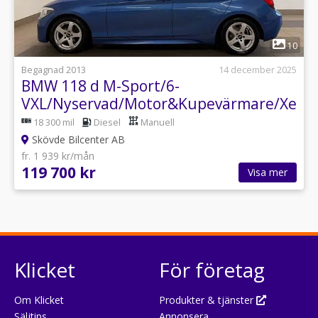
1
10
Begagnad 2013
14 december 2025
BMW 118 d M-Sport/6-
VXL/Nyservad/Motor&Kupevärmare/Xeno
18 300 mil
Diesel
Manuell
Skövde Bilcenter AB
fr. 1 939 kr/mån
119 700 kr
Visa mer
Klicket
För företag
Om Klicket
Produkter & tjänster
Säljtips
Annonsera