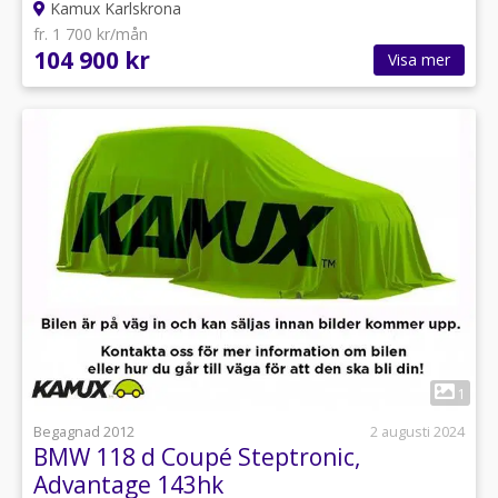
Kamux Karlskrona
fr. 1 700 kr/mån
104 900 kr
Visa mer
1
Begagnad 2012
2 augusti 2024
BMW 118 d Coupé Steptronic,
Advantage 143hk