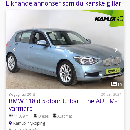
Liknande annonser som du kanske gillar
1
16
Begagnad 2013
20 juni 2024
BMW 118 d 5-door Urban Line AUT M-
värmare
11 039 mil
Diesel
Automat
Kamux Nyköping
fr. 2 267 kr/mån