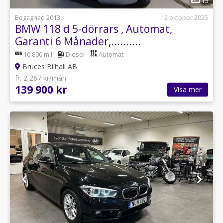
15
Begagnad 2013
12 oktober 2025
BMW 118 d 5-dörrars , Automat,
Garanti 6 Månader,..........
10 800 mil
Diesel
Automat
Bruces Bilhall AB
fr. 2 267 kr/mån
139 900 kr
Visa mer