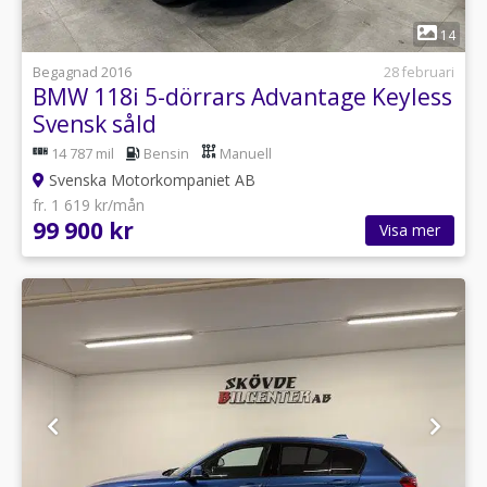
1
14
Begagnad 2016
28 februari
BMW 118i 5-dörrars Advantage Keyless
Svensk såld
14 787 mil
Bensin
Manuell
Svenska Motorkompaniet AB
fr. 1 619 kr/mån
99 900 kr
Visa mer