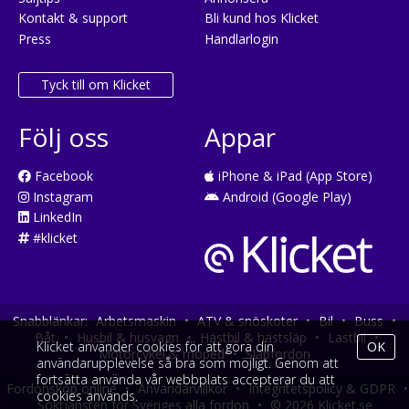
Kontakt & support
Bli kund hos Klicket
Press
Handlarlogin
Tyck till om Klicket
Följ oss
Appar
Facebook
iPhone & iPad (App Store)
Instagram
Android (Google Play)
LinkedIn
#klicket
Snabblänkar:
Arbetsmaskin
•
ATV & snöskoter
•
Bil
•
Buss
•
Båt
•
Husbil & husvagn
•
Hästbil & hästsläp
•
Lastbil
•
Klicket använder cookies för att göra din
OK
Motorcykel & moped
•
Släpfordon
användarupplevelse så bra som möjligt. Genom att
fortsätta använda vår webbplats accepterar du att
Fordonsköp online
•
Användarvillkor
•
Integritetspolicy & GDPR
•
cookies används.
Söktjänsten för Sveriges alla fordon
•
© 2026 Klicket.se