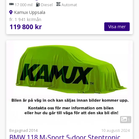
17 000 mil
Diesel
Automat
Kamux Uppsala
fr. 1 941 kr/mån
119 800 kr
Visa mer
1
Begagnad 2014
10 augusti 2024
BMW 118 M-Sport 5-door Steptronic