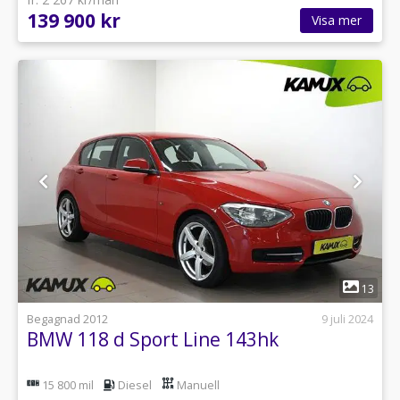
139 900 kr
Visa mer
1
13
Begagnad 2012
9 juli 2024
BMW 118 d Sport Line 143hk
15 800 mil
Diesel
Manuell