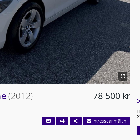
ne
(2012)
78 500 kr
T
2