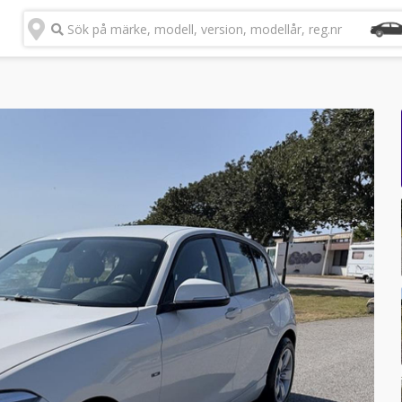
Sök på märke, modell, version, modellår, reg.nr