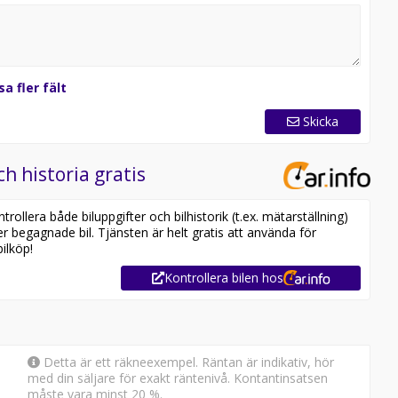
sa fler fält
Skicka
ch historia gratis
ollera både biluppgifter och bilhistorik (t.ex. mätarställning)
er begagnade bil. Tjänsten är helt gratis att använda för
ilköp!
Kontrollera bilen hos
Detta är ett räkneexempel. Räntan är indikativ, hör
med din säljare för exakt räntenivå. Kontantinsatsen
måste vara minst 20 %.