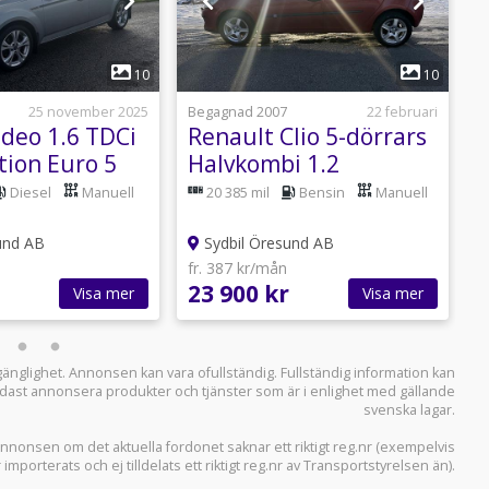
1
1
10
10
25 november 2025
Begagnad 2007
22 februari
B
deo 1.6 TDCi
Renault Clio 5-dörrars
F
tion Euro 5
Halvkombi 1.2
C
Diesel
Manuell
20 385 mil
Bensin
Manuell
und AB
Sydbil Öresund AB
fr. 387 kr/mån
f
23 900 kr
6
Visa mer
Visa mer
llgänglighet. Annonsen kan vara ofullständig. Fullständig information kan
 endast annonsera produkter och tjänster som är i enlighet med gällande
svenska lagar.
i annonsen om det aktuella fordonet saknar ett riktigt reg.nr (exempelvis
r importerats och ej tilldelats ett riktigt reg.nr av Transportstyrelsen än).