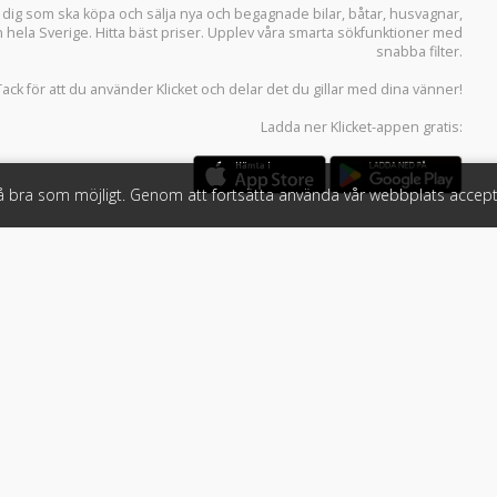
r dig som ska köpa och sälja
nya och begagnade bilar
,
båtar
,
husvagnar
,
n hela Sverige. Hitta bäst priser. Upplev våra smarta sökfunktioner med
snabba filter.
Tack för att du använder
Klicket
och delar det du gillar med dina vänner!
Ladda ner
Klicket-appen
gratis:
så bra som möjligt. Genom att fortsätta använda vår webbplats accept
öretag
Följ oss
 tjänster
Facebook
Instagram
 Klicket
LinkedIn
n
#klicket