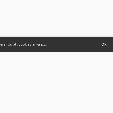
erar du att cookies används.
OK
Appar
iPhone & iPad (App Store)
Android (Google Play)