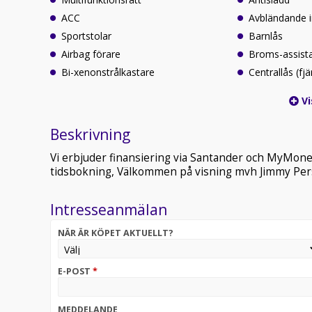
ACC
Avbländande 
Sportstolar
Barnlås
Airbag förare
Broms-assist
Bi-xenonstrålkastare
Centrallås (fjä
Vi
Beskrivning
Vi erbjuder finansiering via Santander och MyMoney
tidsbokning, Välkommen på visning mvh Jimmy Pers
Intresseanmälan
NÄR ÄR KÖPET AKTUELLT?
E-POST
*
MEDDELANDE