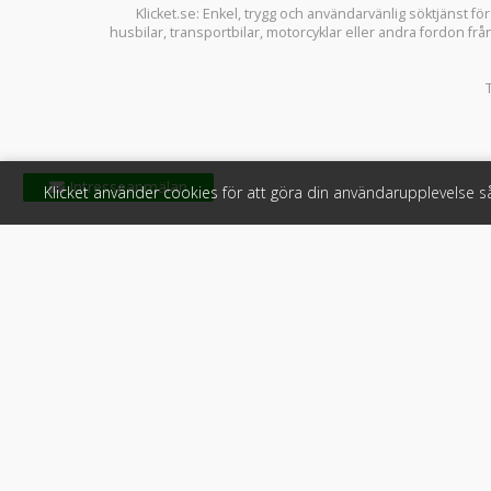
Klicket.se
: Enkel, trygg och användarvänlig söktjänst fö
husbilar
,
transportbilar
,
motorcyklar
eller andra fordon frå
Klicket använder cookies för att göra din användarupplevelse 
Klicket
För f
Om Klicket
Produkter &
Säljtips
Annonsera
Kontakt & support
Bli kund hos
Press
Handlarlogi