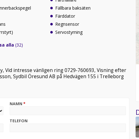
innerbackspegel
Fällbara baksäten
Färddator
ans
Regnsensor
rrstyrt)
Servostyrning
sa alla
(32)
, Vid intresse vänligen ring 0729-760693, Visning efter
son, Sydbil Öresund AB på Hedvägen 155 i Trelleborg
NAMN
*
D
TELEFON