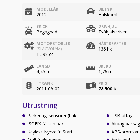
MODELLÅR
BILTYP
2012
Halvkombi
SKICK
DRIVHJUL
Begagnad
Tvåhjulsdriven
MOTORSTORLEK
HÄSTKRAFTER
136 hk
(SLAGVOLYM)
1 598 cc
LÄNGD
BREDD
4,45 m
1,76 m
I TRAFIK
PRIS
2011-09-02
78 500 kr
Utrustning
Parkeringssensorer (bak)
USB-uttag
ISOFIX-fästen bak
Airbag passag
Keyless Nyckelfri Start
ABS-bromsar
Multifunktionsratt
Antisladd