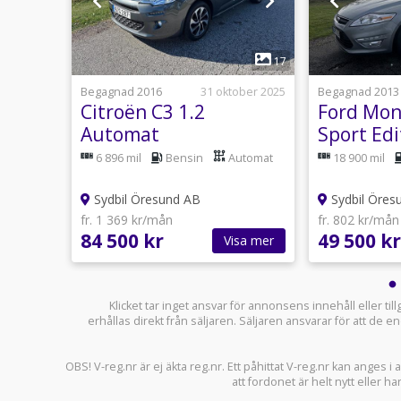
1
12
17
30 juli
Begagnad 2016
31 oktober 2025
Begagnad 2013
2
Citroën C3 1.2
Ford Mon
mat
Automat
Sport Edi
 Navi
Automat
6 896 mil
Bensin
Automat
18 900 mil
Sydbil Öresund AB
Sydbil Öres
fr. 1 369 kr/mån
fr. 802 kr/mån
84 500 kr
49 500 kr
sa mer
Visa mer
Klicket tar inget ansvar för annonsens innehåll eller ti
erhållas direkt från säljaren. Säljaren ansvarar för att de
OBS! V-reg.nr är ej äkta reg.nr. Ett påhittat V-reg.nr kan anges 
att fordonet är helt nytt eller ha