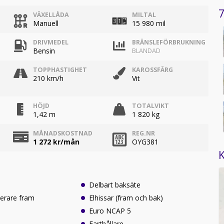
7
VÄXELLÅDA
MILTAL
Manuell
15 980 mil
DRIVMEDEL
BRÄNSLEFÖRBRUKNING
Bensin
BLANDAD
TOPPHASTIGHET
KAROSSFÄRG
210 km/h
Vit
HÖJD
TOTALVIKT
1,42 m
1 820 kg
MÅNADSKOSTNAD
REG.NR
1 272
kr/mån
OYG381
K
Delbart baksäte
erare fram
Elhissar (fram och bak)
Euro NCAP 5
Farthållare