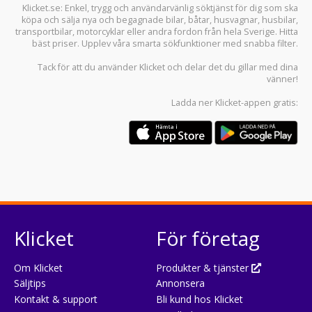
Klicket.se
: Enkel, trygg och användarvänlig söktjänst för dig som ska
köpa och sälja
nya och begagnade bilar
,
båtar
,
husvagnar
,
husbilar
,
transportbilar
,
motorcyklar
eller andra fordon från hela Sverige. Hitta
bäst priser. Upplev våra smarta sökfunktioner med snabba filter.
Tack för att du använder
Klicket
och delar det du gillar med dina
vänner!
Ladda ner
Klicket-appen
gratis:
Klicket
För företag
Om Klicket
Produkter & tjänster
Säljtips
Annonsera
Kontakt & support
Bli kund hos Klicket