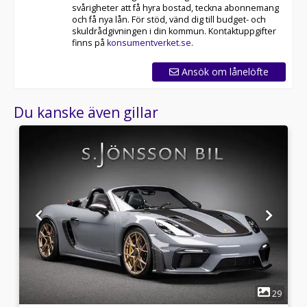
svårigheter att få hyra bostad, teckna abonnemang
och få nya lån. För stöd, vänd dig till budget- och
skuldrådgivningen i din kommun. Kontaktuppgifter
finns på
konsumentverket.se
.
Ansök om lånelöfte
Du kanske även gillar
1
0
29