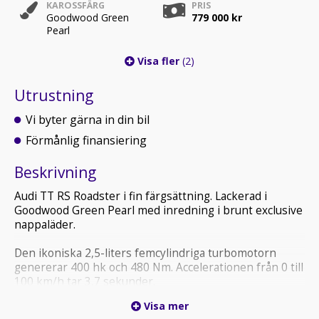
KAROSSFÄRG
PRIS
Goodwood Green
779 000 kr
Pearl
Visa fler
(2)
Utrustning
Vi byter gärna in din bil
Förmånlig finansiering
Beskrivning
Audi TT RS Roadster i fin färgsättning. Lackerad i
Goodwood Green Pearl med inredning i brunt exclusive
nappaläder.
Den ikoniska 2,5-liters femcylindriga turbomotorn
genererar 400 hk och 480 Nm. Accelerationen från 0 till
100 km/h tar 3,7 sekunder.
Visa mer
Se video på bilen här: