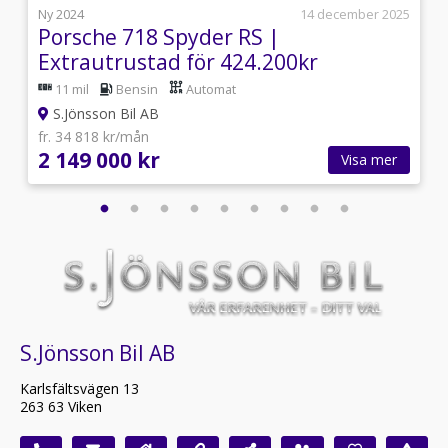
i
Ny 2024
14 december 2025
Porsche 718 Spyder RS |
Extrautrustad för 424.200kr
11 mil
Bensin
Automat
S.Jönsson Bil AB
fr. 34 818 kr/mån
2 149 000 kr
Visa mer
S.Jönsson Bil AB
Karlsfältsvägen 13
263 63 Viken