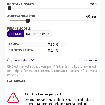
20
%
- Utökat läderpaket Audi exclusive, svart
KONTANTINSATS
- 4-vägs svankstöd för framsäten
- Parkeringssensorer fram och bak
60
mån
AVBETALNINGSTID
- Ljus- och regnsensor
- 20-tums aluminiumfälgar
- Audi connect Navigation & Infotainment
FINANSMODELL
- Komfortpaket
Annuitet
Rak amortering
- Kamerabaserad vägmärkesigenkänning
- Audi smartphone interface
7,95 %
RÄNTA
- ISOFIX-fästen
8,24
%
EFFEKTIV RÄNTA
- Audi exclusive-golvmattor med färgad läderkant
Öppna kalkylator
Så har vi räknat
12-36 månader garanti.
Detta är ett räkneexempel. Räntan är indikativ, hör med
Se mer på www.s-jonssonbil.se. **Vi erbjuder förmånlig
din säljare för exakt räntenivå. Kontantinsatsen måste vara
finansiering och tar gärna er bil i inbyte**
minst 20 %.
LÅNEGIVARE
-
Att låna kostar pengar!
Om du inte kan betala tillbaka skulden i tid riskerar
du en betalningsanmärkning. Det kan leda till