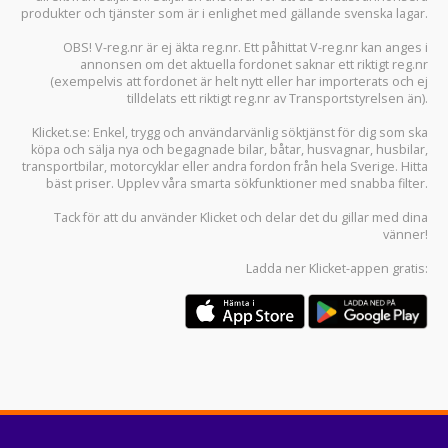
produkter och tjänster som är i enlighet med gällande svenska lagar.
OBS! V-reg.nr är ej äkta reg.nr. Ett påhittat V-reg.nr kan anges i
annonsen om det aktuella fordonet saknar ett riktigt reg.nr
(exempelvis att fordonet är helt nytt eller har importerats och ej
tilldelats ett riktigt reg.nr av Transportstyrelsen än).
Klicket.se
: Enkel, trygg och användarvänlig söktjänst för dig som ska
köpa och sälja
nya och begagnade bilar
,
båtar
,
husvagnar
,
husbilar
,
transportbilar
,
motorcyklar
eller andra fordon från hela Sverige. Hitta
bäst priser. Upplev våra smarta sökfunktioner med snabba filter.
Tack för att du använder
Klicket
och delar det du gillar med dina
vänner!
Ladda ner
Klicket-appen
gratis: