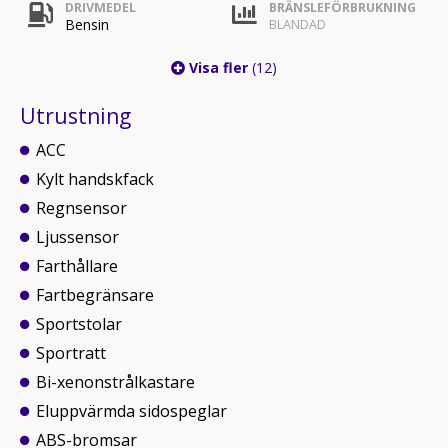
DRIVMEDEL
BRÄNSLEFÖRBRUKNING
Bensin
BLANDAD
Visa fler
(12)
Utrustning
ACC
Kylt handskfack
Regnsensor
Ljussensor
Farthållare
Fartbegränsare
Sportstolar
Sportratt
Bi-xenonstrålkastare
Eluppvärmda sidospeglar
ABS-bromsar