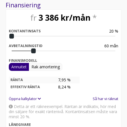
Finansiering
fr
3 386
kr/mån
*
20
%
KONTANTINSATS
60
mån
AVBETALNINGSTID
FINANSMODELL
Annuitet
Rak amortering
7,95 %
RÄNTA
8,24
%
EFFEKTIV RÄNTA
Öppna kalkylator
Så har vi räknat
Detta är ett räkneexempel. Räntan är indikativ, hör med
din säljare för exakt räntenivå. Kontantinsatsen måste vara
minst 20 %.
LÅNEGIVARE