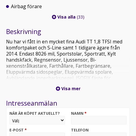
Airbag förare
Visa alla
(33)
Beskrivning
Nu har vi fått in en mycket fina Audi TT 1,8 TFSI med
komfortpaket och S-Line samt 1 tidigare ägare från
2014. Endast 8026 mil, Sportstolar, Sportratt, Kylt
handskfack, Regnsensor, Ljussensor, Bi-
xenonstrålkastare, Farthållare, Fartbegränsare,
Eluppvärmda sidospeglar, Eluppvärmda spolare,
Avbländande innerbackspegel, ISOFIX fäste för
barnstolar, mm.
Visa mer
Audi, TT, 1,8 TFSI, Bensin, 1 ägare, Mycket fin
Intresseanmälan
Byte, Avbetalning, Ring ( Ola) 0705543880, Ring (
Tomas) 0705637074, NYARE BILAR OCH MC KÖPES.
NÄR ÄR KÖPET AKTUELLT?
NAMN
*
Denna utrustningslista hämtas från en databas så
avvikelser kan förekomma
E-POST
*
TELEFON