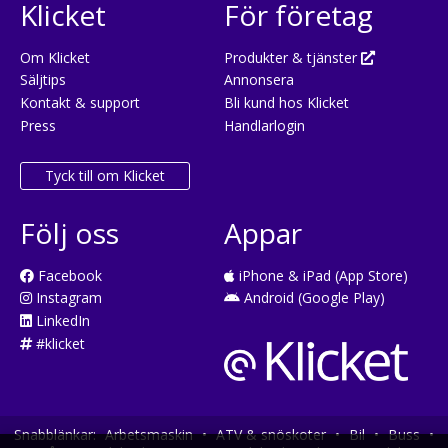
Klicket
För företag
Om Klicket
Produkter & tjänster
Säljtips
Annonsera
Kontakt & support
Bli kund hos Klicket
Press
Handlarlogin
Tyck till om Klicket
Följ oss
Appar
Facebook
iPhone & iPad (App Store)
Instagram
Android (Google Play)
LinkedIn
#klicket
Snabblänkar:
Arbetsmaskin
•
ATV & snöskoter
•
Bil
•
Buss
•