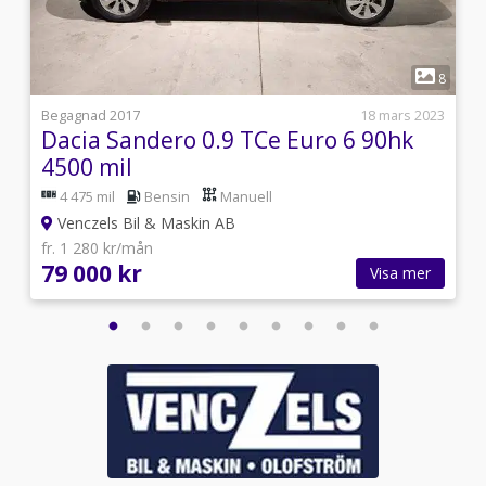
1
9
8
i
Begagnad 2017
18 mars 2023
Dacia Sandero 0.9 TCe Euro 6 90hk
4500 mil
4 475 mil
Bensin
Manuell
Venczels Bil & Maskin AB
fr. 1 280 kr/mån
79 000 kr
Visa mer