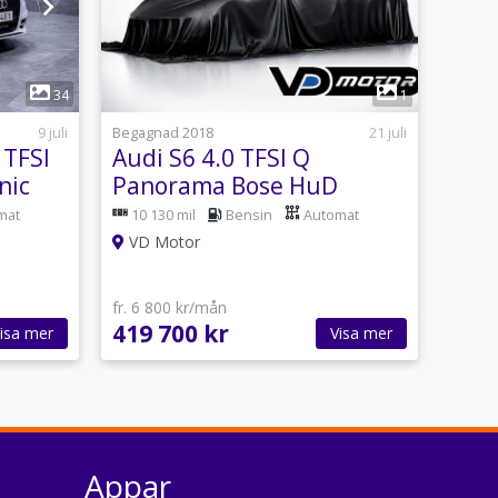
34
1
9 juli
Begagnad 2018
21 juli
 TFSI
Audi S6 4.0 TFSI Q
nic
Panorama Bose HuD
Softclose Remus 540hk
mat
10 130 mil
Bensin
Automat
VD Motor
fr. 6 800 kr/mån
419 700 kr
isa mer
Visa mer
Appar