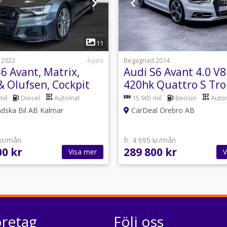
1
1
11
 2022
6 juni
Begagnad 2014
6 Avant, Matrix,
Audi S6 Avant 4.0 V8
& Olufsen, Cockpit
420hk Quattro S Tro
BOSE *SE SPEC*
mil
Diesel
Automat
15 965 mil
Bensin
Auto
dska Bil AB Kalmar
CarDeal Örebro AB
 kr/mån
fr. 4 695 kr/mån
00 kr
289 800 kr
Visa mer
V
öretag
Följ oss