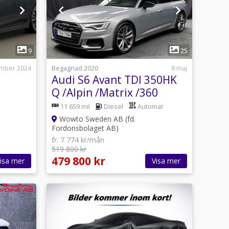
1
9
25
ember 2024
Begagnad 2020
8 maj
Audi S6 Avant TDI 350HK
Q /Alpin /Matrix /360
11 659 mil
Diesel
Automat
Wowto Sweden AB (fd.
Fordonsbolaget AB)
fr. 7 774 kr/mån
519 800 kr
479 800 kr
isa mer
Visa mer