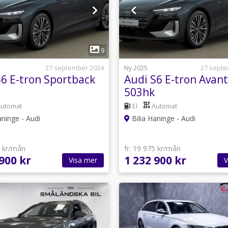
1
1
9
27 september 2024
Ny 2025
27 sept
S6 E-tron Sportback
Audi S6 E-tron Avant
503hk
Automat
El
Automat
aninge - Audi
Bilia Haninge - Audi
1 kr/mån
fr. 19 975 kr/mån
900 kr
1 232 900 kr
Visa mer
V