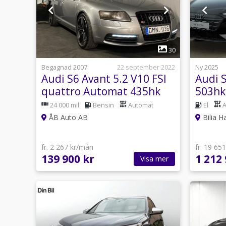
1
30
Begagnad 2007
22 september 2022
Ny 2025
Audi S6 Avant 5.2 V10 FSI
Audi 
quattro Automat 435hk
503hk
24 000 mil
Bensin
Automat
El
ÅB Auto AB
Bilia H
fr. 2 267 kr/mån
fr. 19 65
139 900 kr
1 212 
Visa mer