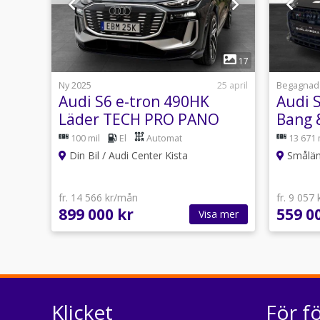
1
17
Ny 2025
25 april
Begagnad
Audi S6 e-tron 490HK
Audi S
Läder TECH PRO PANO
Bang 
100 mil
El
Automat
13 671 
Din Bil / Audi Center Kista
Smålän
fr. 14 566 kr/mån
fr. 9 057
899 000 kr
559 0
Visa mer
Klicket
För f