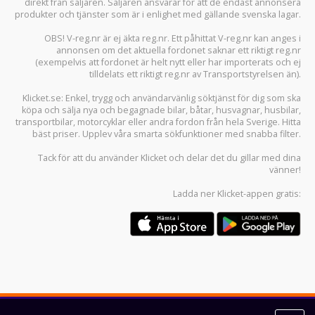
direkt från säljaren. Säljaren ansvarar för att de endast annonsera
produkter och tjänster som är i enlighet med gällande svenska lagar.
OBS! V-reg.nr är ej äkta reg.nr. Ett påhittat V-reg.nr kan anges i
annonsen om det aktuella fordonet saknar ett riktigt reg.nr
(exempelvis att fordonet är helt nytt eller har importerats och ej
tilldelats ett riktigt reg.nr av Transportstyrelsen än).
Klicket.se
: Enkel, trygg och användarvänlig söktjänst för dig som ska
köpa och sälja
nya och begagnade bilar
,
båtar
,
husvagnar
,
husbilar
,
transportbilar
,
motorcyklar
eller andra fordon från hela Sverige. Hitta
bäst priser. Upplev våra smarta sökfunktioner med snabba filter.
Tack för att du använder
Klicket
och delar det du gillar med dina
vänner!
Ladda ner
Klicket-appen
gratis: