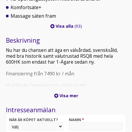
Komfortsäte+
Massage säten fram
Visa alla
(93)
Beskrivning
Nu har du chansen att äga en välvårdad, svensksåld,
med bra historik samt välutrustad RSQ8 med hela
600HK som endast har 1-Ägare sedan ny.
Finansiering från 7490 kr / mån
Vi erbjuder hemleverans i hela landet
Visa mer
*** ALL CARS AVAILABLE FOR EXPORT***
Intresseanmälan
NÄR ÄR KÖPET AKTUELLT?
NAMN
*