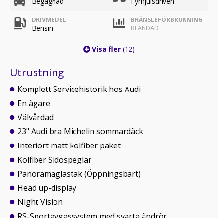
Begagnad
Fyrhjulsdriven
DRIVMEDEL
BRÄNSLEFÖRBRUKNING
Bensin
BLANDAD
Visa fler
(12)
Utrustning
Komplett Servicehistorik hos Audi
En ägare
Välvårdad
23" Audi bra Michelin sommardäck
Interiört matt kolfiber paket
Kolfiber Sidospeglar
Panoramaglastak (Öppningsbart)
Head up-display
Night Vision
RS-Sportavgassystem med svarta ändrör