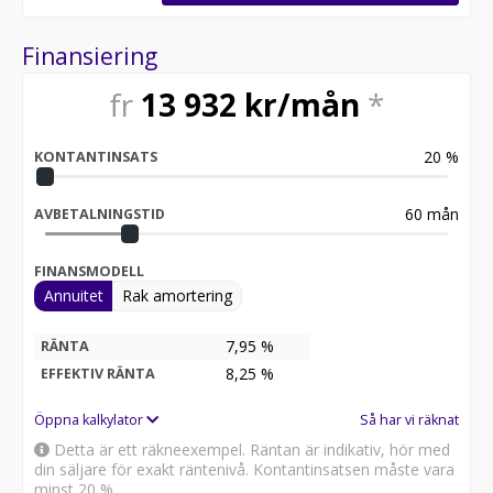
Finansiering
fr
13 932
kr/mån
*
20
%
KONTANTINSATS
60
mån
AVBETALNINGSTID
FINANSMODELL
Annuitet
Rak amortering
7,95 %
RÄNTA
8,25
%
EFFEKTIV RÄNTA
Öppna kalkylator
Så har vi räknat
Detta är ett räkneexempel. Räntan är indikativ, hör med
din säljare för exakt räntenivå. Kontantinsatsen måste vara
minst 20 %.