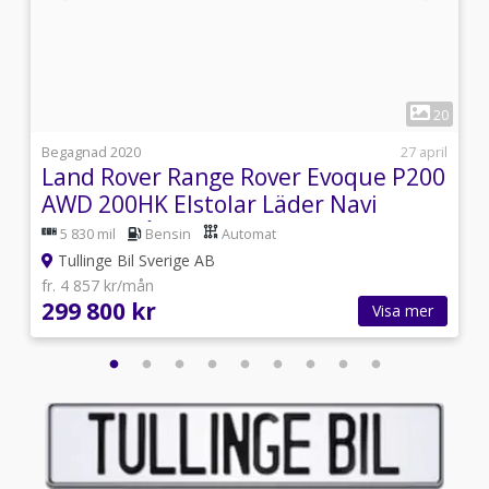
1
1
20
4
Begagnad 2020
27 april
Land Rover Range Rover Evoque P200
AWD 200HK Elstolar Läder Navi
Kamera Lågmil
5 830 mil
Bensin
Automat
Tullinge Bil Sverige AB
fr. 4 857 kr/mån
299 800 kr
Visa mer