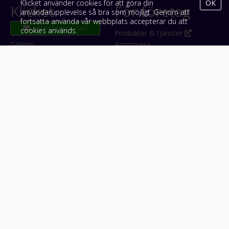
Klicket använder cookies för att göra din
OK
Klicket
För företag
användarupplevelse så bra som möjligt. Genom att
fortsätta använda vår webbplats accepterar du att
cookies används.
Om Klicket
Produkter & tjänster
Säljtips
Annonsera
Kontakt & support
Bli kund hos Klicket
Press
Handlarlogin
Tyck till om Klicket
Följ oss
Appar
Facebook
iPhone & iPad (App Store)
Instagram
Android (Google Play)
LinkedIn
#klicket
Snabblänkar:
Arbetsmaskin
•
ATV & snöskoter
•
Bil
•
Buss
•