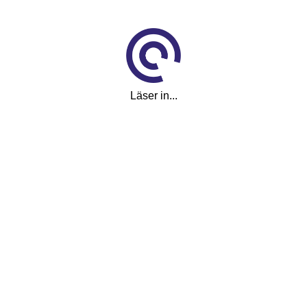
Visa fler
(12)
Visa färre
Utrustning
Läser in...
ABS-bromsar
ACC
Airbag förare
Airbag passagerare fram
Akustikrutor
Antisladd
Autobroms
Avbländande innerbackspegel