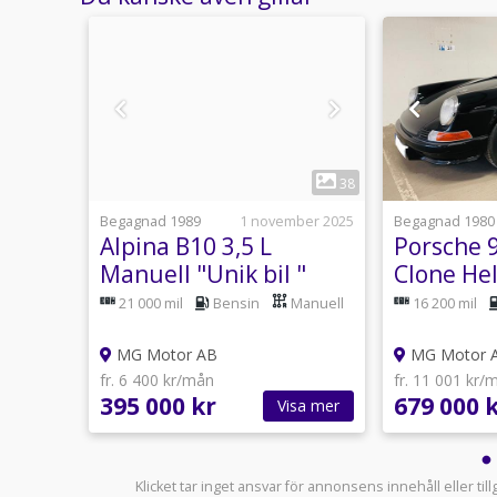
1
6
38
13 juni
Begagnad 1989
1 november 2025
Begagnad 1980
e
Alpina B10 3,5 L
Porsche 9
 6.7L
Manuell "Unik bil "
Clone He
426
BMW / Alpina
21 000 mil
Bensin
Manuell
16 200 mil
MG Motor AB
MG Motor 
fr. 6 400 kr/mån
fr. 11 001 kr/
395 000 kr
679 000 
sa mer
Visa mer
Klicket tar inget ansvar för annonsens innehåll eller ti