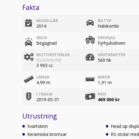
Fakta
MODELLÅR
BILTYP
2014
Halvkombi
SKICK
DRIVHJUL
Begagnad
Fyrhjulsdriven
MOTORSTORLEK
HÄSTKRAFTER
560 hk
(SLAGVOLYM)
3 993 cc
LÄNGD
BREDD
4,99 m
1,91 m
I TRAFIK
PRIS
2019-05-31
469 000 kr
Utrustning
Svartskinn
Head up-displ
Keramiska bromsar
RS-stolar me