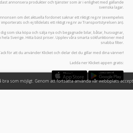
 endast annonsera produkter och tjänster som är i enlighet med gällande
svenska lagar.
i annonsen om det aktuella fordonet saknar ett riktigt reg.nr (exempelvis
r importerats och ej tilldelats ett riktigt reg.nr av Transportstyrelsen än).
r dig som ska köpa och sälja
nya och begagnade bilar
,
båtar
,
husvagnar
,
n hela Sverige. Hitta bäst priser. Upplev våra smarta sökfunktioner med
snabba filter.
Tack för att du använder
Klicket
och delar det du gillar med dina vänner!
Ladda ner
Klicket-appen
gratis:
så bra som möjligt. Genom att fortsätta använda vår webbplats accept
öretag
Följ oss