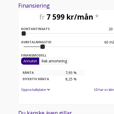
Finansiering
fr
7 599
kr/mån
*
20
KONTANTINSATS
60
må
AVBETALNINGSTID
FINANSMODELL
Annuitet
Rak amortering
7,95 %
RÄNTA
8,25
%
EFFEKTIV RÄNTA
Öppna kalkylator
Så har vi räkn
Du kanske även gillar