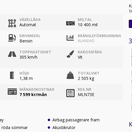
K
1
VÄXELLÅDA
MILTAL
Automat
10 400 mil
DRIVMEDEL
BRÄNSLEFÖRBRUKNING
3
Bensin
BLANDAD
TOPPHASTIGHET
KAROSSFÄRG
305 km/h
Vit
HÖJD
TOTALVIKT
1,38 m
2 505 kg
MÅNADSKOSTNAD
REG.NR
7 599
kr/mån
MLN73E
ay
Airbag passagerare fram
K
d röda sömmar
Akustikrutor