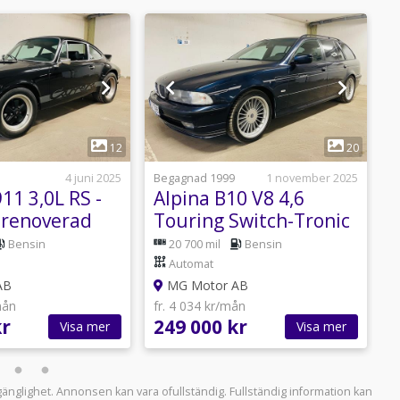
1
1
12
20
4 juni 2025
Begagnad 1999
1 november 2025
B
11 3,0L RS -
Alpina B10 V8 4,6
lrenoverad
Touring Switch-Tronic
347HK BMW/Alpina
F
Bensin
20 700 mil
Bensin
Automat
AB
MG Motor AB
mån
fr. 4 034 kr/mån
f
kr
249 000 kr
1
Visa mer
Visa mer
llgänglighet. Annonsen kan vara ofullständig. Fullständig information kan