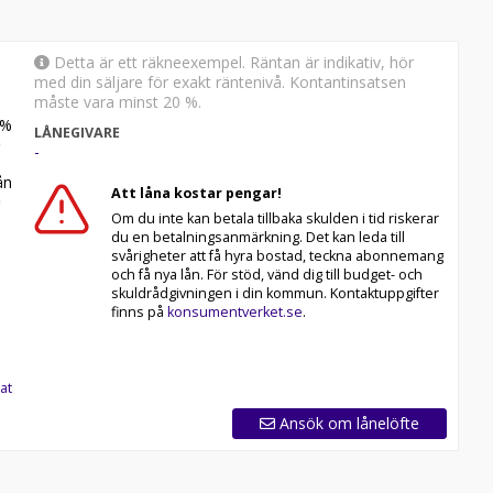
Detta är ett räkneexempel. Räntan är indikativ, hör
med din säljare för exakt räntenivå. Kontantinsatsen
måste vara minst 20 %.
%
LÅNEGIVARE
-
n
Att låna kostar pengar!
Om du inte kan betala tillbaka skulden i tid riskerar
du en betalningsanmärkning. Det kan leda till
svårigheter att få hyra bostad, teckna abonnemang
och få nya lån. För stöd, vänd dig till budget- och
skuldrådgivningen i din kommun. Kontaktuppgifter
finns på
konsumentverket.se
.
at
Ansök om lånelöfte