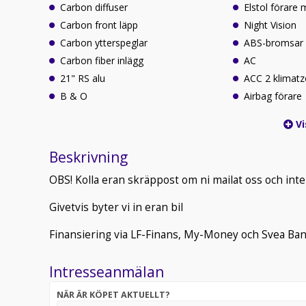
Carbon diffuser
Elstol förare
Carbon front läpp
Night Vision
Carbon ytterspeglar
ABS-bromsar
Carbon fiber inlägg
AC
21" RS alu
ACC 2 klimat
B & O
Airbag förare
Vi
Beskrivning
OBS! Kolla eran skräppost om ni mailat oss och inte 
Givetvis byter vi in eran bil
Finansiering via LF-Finans, My-Money och Svea Ba
Intresseanmälan
NÄR ÄR KÖPET AKTUELLT?