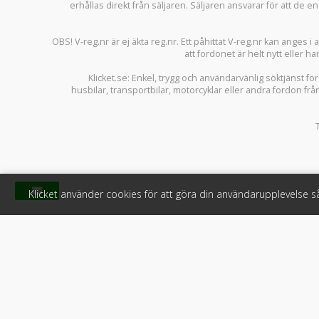
erhållas direkt från säljaren. Säljaren ansvarar för att de
OBS! V-reg.nr är ej äkta reg.nr. Ett påhittat V-reg.nr kan anges 
att fordonet är helt nytt eller ha
Klicket.se
: Enkel, trygg och användarvänlig söktjänst fö
husbilar
,
transportbilar
,
motorcyklar
eller andra fordon frå
Klicket använder cookies för att göra din användarupplevelse 
Klicket
För f