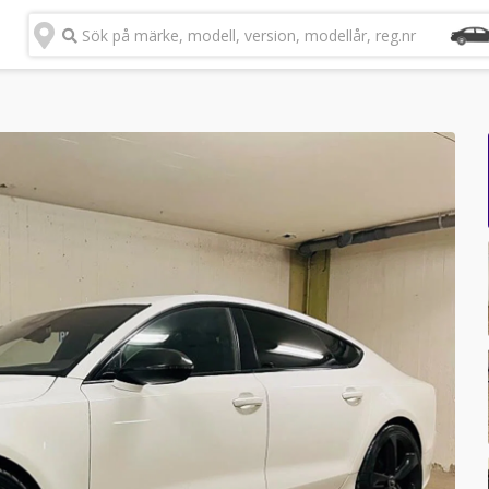
Sök på märke, modell, version, modellår, reg.nr