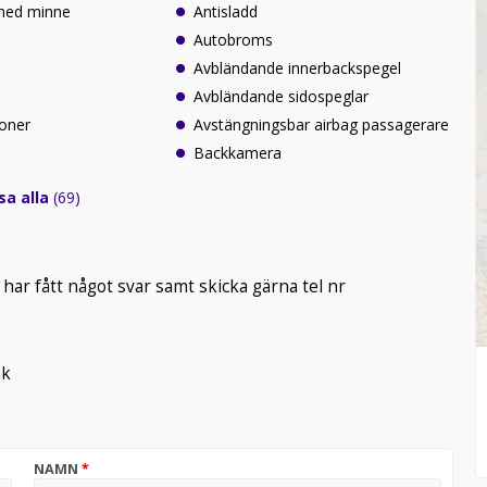
 med minne
Antisladd
Autobroms
Avbländande innerbackspegel
Avbländande sidospeglar
zoner
Avstängningsbar airbag passagerare
Backkamera
sa alla
(69)
har fått något svar samt skicka gärna tel nr
nk
NAMN
*