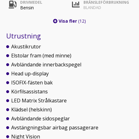
DRIVMEDEL
BRÄNSLEFÖRBRUKNING
Bensin
BLANDAD
Visa fler
(12)
Utrustning
Akustikrutor
Elstolar fram (med minne)
Avbländande innerbackspegel
Head up-display
ISOFIX-fästen bak
Körfilsassistans
LED Matrix Strålkastare
Klädsel (helskinn)
Avbländande sidospeglar
Avstängningsbar airbag passagerare
Night Vision