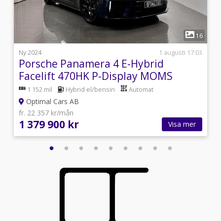
1
5
16
i
Ny 2024
1 augusti 17:03
Porsche Panamera 4 E-Hybrid
Facelift 470HK P-Display MOMS
1 152 mil
Hybrid el/bensin
Automat
Optimal Cars AB
fr. 22 357 kr/mån
1 379 900 kr
Visa mer