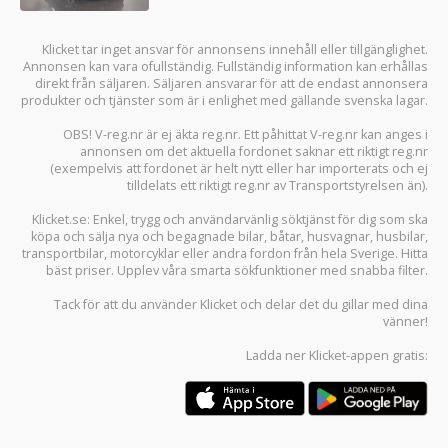
Klicket tar inget ansvar för annonsens innehåll eller tillgänglighet.
Annonsen kan vara ofullständig. Fullständig information kan erhållas
direkt från säljaren. Säljaren ansvarar för att de endast annonsera
produkter och tjänster som är i enlighet med gällande svenska lagar.
OBS! V-reg.nr är ej äkta reg.nr. Ett påhittat V-reg.nr kan anges i
annonsen om det aktuella fordonet saknar ett riktigt reg.nr
(exempelvis att fordonet är helt nytt eller har importerats och ej
tilldelats ett riktigt reg.nr av Transportstyrelsen än).
Klicket.se
: Enkel, trygg och användarvänlig söktjänst för dig som ska
köpa och sälja
nya och begagnade bilar
,
båtar
,
husvagnar
,
husbilar
,
transportbilar
,
motorcyklar
eller andra fordon från hela Sverige. Hitta
bäst priser. Upplev våra smarta sökfunktioner med snabba filter.
Tack för att du använder
Klicket
och delar det du gillar med dina
vänner!
Ladda ner
Klicket-appen
gratis: