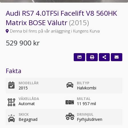
Audi RS7 4.0TFSi Facelift V8 560HK
Matrix BOSE Välutr
(2015)
Denna bil finns på vår anläggning i Kungens Kurva
529 900 kr
Fakta
MODELLÅR
BILTYP
2015
Halvkombi
VÄXELLÅDA
MILTAL
Automat
11 957 mil
SKICK
DRIVHJUL
Begagnad
Fyrhjulsdriven