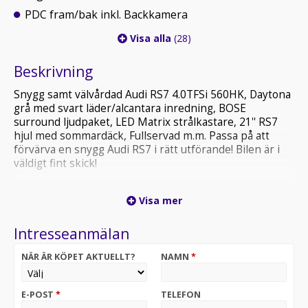
PDC fram/bak inkl. Backkamera
Visa alla
(28)
Beskrivning
Snygg samt välvårdad Audi RS7 4.0TFSi 560HK, Daytona
grå med svart läder/alcantara inredning, BOSE
surround ljudpaket, LED Matrix strålkastare, 21'' RS7
hjul med sommardäck, Fullservad m.m. Passa på att
förvärva en snygg Audi RS7 i rätt utförande! Bilen är i
väldigt fint skick!
VI TAR GIVETVIS DIN BIL I INBYTE OAVSETT MIL /
Visa mer
ÅLDER! FÖRMÅNLIGA FINANSIERINGS LÖSNINGAR
FRÅN 0KR KONTANT. ALLA VÅRA BILAR KAN FÅS MED
Intresseanmälan
12-36MÅN GARANTI FÖR DIN TRYGGHET! OptimalCars i
Stockholm, en av Sveriges största premium bilhandlare!
NÄR ÄR KÖPET AKTUELLT?
NAMN
*
E-POST
*
TELEFON