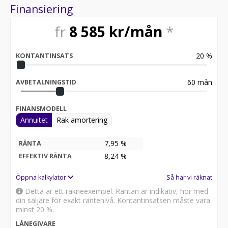
Finansiering
fr
8 585
kr/mån
*
20
%
KONTANTINSATS
60
mån
AVBETALNINGSTID
FINANSMODELL
Annuitet
Rak amortering
7,95 %
RÄNTA
8,24
%
EFFEKTIV RÄNTA
Öppna kalkylator
Så har vi räknat
Detta är ett räkneexempel. Räntan är indikativ, hör med
din säljare för exakt räntenivå. Kontantinsatsen måste vara
minst 20 %.
LÅNEGIVARE