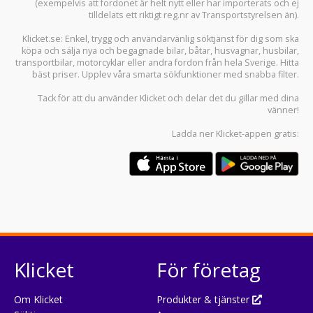
(exempelvis att fordonet är helt nytt eller har importerats och ej
tilldelats ett riktigt reg.nr av Transportstyrelsen än).
Klicket.se
: Enkel, trygg och användarvänlig söktjänst för dig som ska
köpa och sälja
nya och begagnade bilar
,
båtar
,
husvagnar
,
husbilar
,
transportbilar
,
motorcyklar
eller andra fordon från hela Sverige. Hitta
bäst priser. Upplev våra smarta sökfunktioner med snabba filter.
Tack för att du använder
Klicket
och delar det du gillar med dina
vänner!
Ladda ner
Klicket-appen
gratis:
Klicket
För företag
Om Klicket
Produkter & tjänster