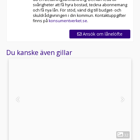
svårigheter att få hyra bostad, teckna abonnemang
och få nya lån. För stöd, vänd dig till budget- och
skuldrådgivningen i din kommun. Kontaktuppgifter
finns på
konsumentverket.se
.
Ansök om lånelöfte
Du kanske även gillar
1
4
32