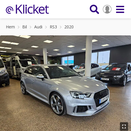
Hem
Bil
Audi
RS3
2020