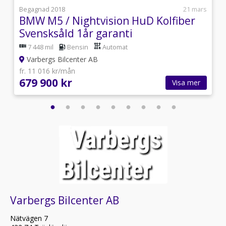
i
Begagnad 2018
21 mars
BMW M5 / Nightvision HuD Kolfiber
Svensksåld 1år garanti
7 448 mil
Bensin
Automat
Varbergs Bilcenter AB
fr. 11 016 kr/mån
679 900 kr
Visa mer
Varbergs Bilcenter AB
Nätvägen 7