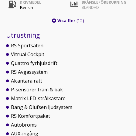
DRIVMEDEL
BRÄNSLEFÖRBRUKNING
Bensin
BLANDAD
Visa fler
(12)
Utrustning
RS Sportsäten
Vitrual Cockpit
Quattro fyrhjulsdrift
RS Avgassystem
Alcantara ratt
P-sensorer fram & bak
Matrix LED-strålkastare
Bang & Olufsen ljudsystem
RS Komfortpaket
Autobroms
AUX-ingång