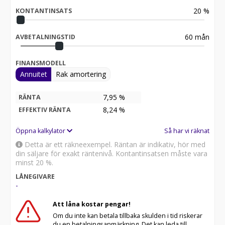
20
%
KONTANTINSATS
60
mån
AVBETALNINGSTID
FINANSMODELL
Annuitet
Rak amortering
7,95 %
RÄNTA
8,24
%
EFFEKTIV RÄNTA
Öppna kalkylator
Så har vi räknat
Detta är ett räkneexempel. Räntan är indikativ, hör med
din säljare för exakt räntenivå. Kontantinsatsen måste vara
minst 20 %.
LÅNEGIVARE
-
Att låna kostar pengar!
Om du inte kan betala tillbaka skulden i tid riskerar
du en betalningsanmärkning. Det kan leda till