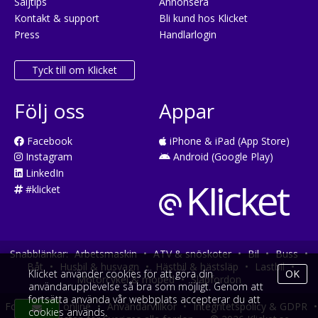
Säljtips
Annonsera
Kontakt & support
Bli kund hos Klicket
Press
Handlarlogin
Tyck till om Klicket
Följ oss
Appar
Facebook
iPhone & iPad (App Store)
Instagram
Android (Google Play)
LinkedIn
#klicket
Snabblänkar:
Arbetsmaskin
•
ATV & snöskoter
•
Bil
•
Buss
•
Båt
•
Husbil & husvagn
•
Hästbil & hästsläp
•
Lastbil
•
Klicket använder cookies för att göra din
OK
Motorcykel & moped
•
Släpfordon
användarupplevelse så bra som möjligt. Genom att
fortsätta använda vår webbplats accepterar du att
Fordonsköp online
•
Användarvillkor
•
Integritetspolicy & GDPR
•
cookies används.