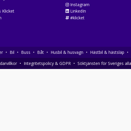
Instagram
 Klicket
LinkedIn
n
#klicket
er
•
Bil
•
Buss
•
Båt
•
Husbil & husvagn
•
Hästbil & hästsläp
•
arvillkor
•
Integritetspolicy & GDPR
•
Söktjänsten för Sveriges all