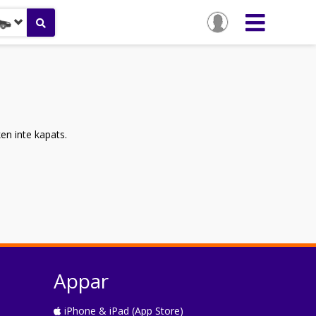
ken inte kapats.
Appar
iPhone & iPad (App Store)