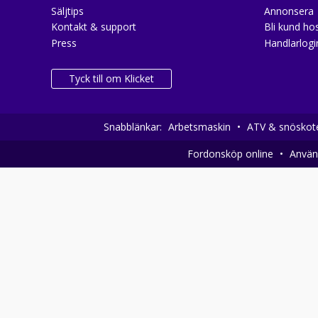
Säljtips
Annonsera
Kontakt & support
Bli kund hos
Press
Handlarlogi
Tyck till om Klicket
Snabblänkar:
Arbetsmaskin
•
ATV & snöskot
Fordonsköp online
•
Använd