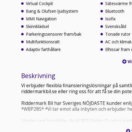
Virtual Cockpit
Sätesvärme f
Bang & Olufsen ljudsystem
Bluetooth
MMI Navigation
Isofix
Skinnklädsel
Svensksåld
Parkeringssensorer fram/bak
Tonade rutor
Multifunktionsratt
AC och klimat
Adaptiv farthållare
Elhissar fram
Vi
Beskrivning
Vi erbjuder flexibla finansieringslösningar på sam
riddermarkbil.se eller ring oss för att få se din po
Riddermark Bil har Sveriges NÖJDASTE kunder enlig
*WBP28S* *Vi tar emot alla inbyten och erbjuder he
Upplev ren körglädje i Audi RS3 Sedan Quattro med 
Cockpit, Bang & Olufsen ljudsystem, skinnklädsel 