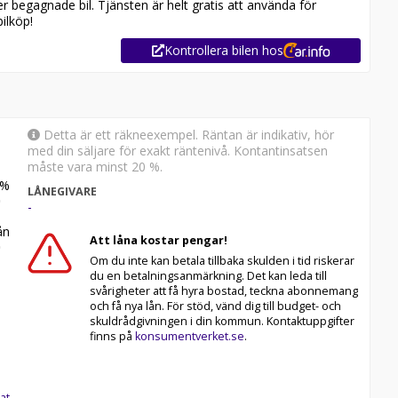
er begagnade bil. Tjänsten är helt gratis att använda för
kluftsfilter+Bromsvätskeservice+Växellådsolja+olja för
ilköp!
ändstift+Kupéfilter+Luftfilter+Bakre Differential)
Kontrollera bilen hos
Detta är ett räkneexempel. Räntan är indikativ, hör
med din säljare för exakt räntenivå. Kontantinsatsen
måste vara minst 20 %.
%
LÅNEGIVARE
-
n
Att låna kostar pengar!
Om du inte kan betala tillbaka skulden i tid riskerar
du en betalningsanmärkning. Det kan leda till
svårigheter att få hyra bostad, teckna abonnemang
och få nya lån. För stöd, vänd dig till budget- och
skuldrådgivningen i din kommun. Kontaktuppgifter
timmar! Vi tar även hand om ditt inbyte. Vill du se mer?
finns på
konsumentverket.se
.
at