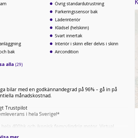
K
ram
Övrig standardutrustning
Parkeringssensor bak
Läderinteriör
Klädsel (helskinn)
Svart innertak
anläggning
Interiör i skinn eller delvis i skinn
 och bak
Aircondition
sa alla
(29)
tliga bilar med en godkännandegrad på 96% – gå in på
tentiella månadskostnad.
t Trustpilot
mleverans i hela Sverige!*
hela 400hk och ikonisk femcylindrig motor. Virtual
och navigation skapar en exklusiv körupplevelse med
Visa mer