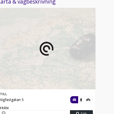
arta & vägbeskrivning
TILL
Vigfastgatan 5
FRÅN
Sök