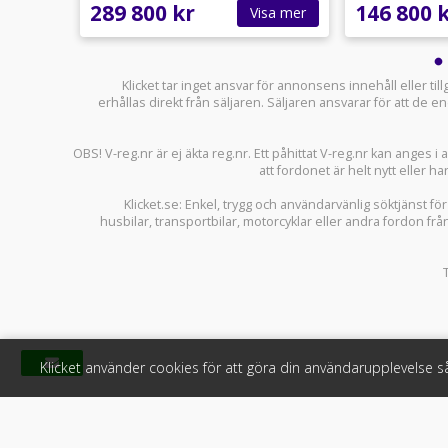
289 800 kr
146 800 
sa mer
Visa mer
Klicket tar inget ansvar för annonsens innehåll eller ti
erhållas direkt från säljaren. Säljaren ansvarar för att de
OBS! V-reg.nr är ej äkta reg.nr. Ett påhittat V-reg.nr kan anges 
att fordonet är helt nytt eller ha
Klicket.se
: Enkel, trygg och användarvänlig söktjänst fö
husbilar
,
transportbilar
,
motorcyklar
eller andra fordon frå
Klicket använder cookies för att göra din användarupplevelse 