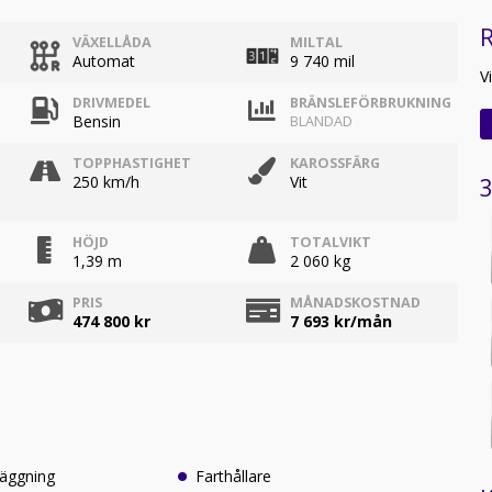
R
VÄXELLÅDA
MILTAL
Automat
9 740 mil
V
DRIVMEDEL
BRÄNSLEFÖRBRUKNING
Bensin
BLANDAD
TOPPHASTIGHET
KAROSSFÄRG
250 km/h
Vit
3
HÖJD
TOTALVIKT
1,39 m
2 060 kg
PRIS
MÅNADSKOSTNAD
474 800 kr
7 693
kr/mån
läggning
Farthållare