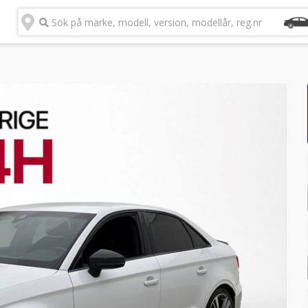
Sök på märke, modell, version, modellår, reg.nr