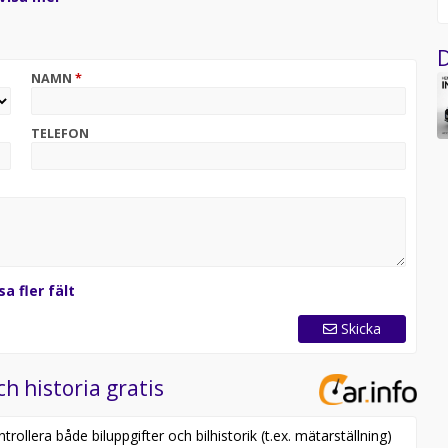
rställa att bilen finns i butiken, då den kan vara placerad
D
NAMN
*
TELEFON
sa fler fält
Skicka
ch historia gratis
tsfilter+Bromsvätskeservice)
ollera både biluppgifter och bilhistorik (t.ex. mätarställning)