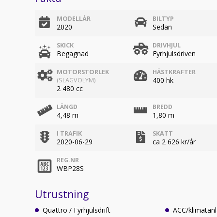
MODELLÅR
BILTYP
2020
Sedan
SKICK
DRIVHJUL
Begagnad
Fyrhjulsdriven
MOTORSTORLEK
HÄSTKRAFTER
400 hk
(SLAGVOLYM)
2 480 cc
LÄNGD
BREDD
4,48 m
1,80 m
I TRAFIK
SKATT
2020-06-29
ca 2 626 kr/år
REG.NR
WBP28S
Utrustning
Quattro / Fyrhjulsdrift
ACC/klimatan