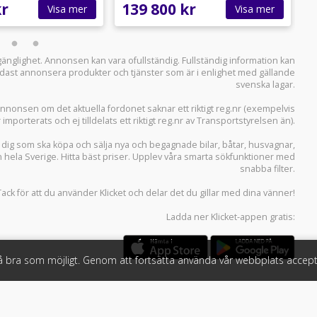
kr
139 800 kr
2
Visa mer
Visa mer
llgänglighet. Annonsen kan vara ofullständig. Fullständig information kan
 endast annonsera produkter och tjänster som är i enlighet med gällande
svenska lagar.
i annonsen om det aktuella fordonet saknar ett riktigt reg.nr (exempelvis
r importerats och ej tilldelats ett riktigt reg.nr av Transportstyrelsen än).
r dig som ska köpa och sälja
nya och begagnade bilar
,
båtar
,
husvagnar
,
n hela Sverige. Hitta bäst priser. Upplev våra smarta sökfunktioner med
snabba filter.
Tack för att du använder
Klicket
och delar det du gillar med dina vänner!
Ladda ner
Klicket-appen
gratis:
så bra som möjligt. Genom att fortsätta använda vår webbplats accept