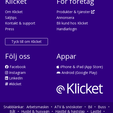
Klicket
För företag
Om Klicket
Produkter & tjänster
Säljtips
Annonsera
Kontakt & support
Bli kund hos Klicket
Press
Handlarlogin
Tyck till om Klicket
Följ oss
Appar
Facebook
iPhone & iPad (App Store)
Instagram
Android (Google Play)
LinkedIn
#klicket
Snabblänkar:
Arbetsmaskin
•
ATV & snöskoter
•
Bil
•
Buss
•
Båt
•
Husbil & husvagn
•
Hästbil & hästsläp
•
Lastbil
•