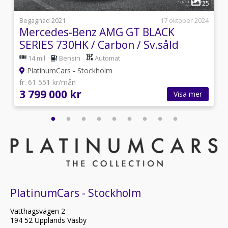
3
25
i
Begagnad 2021
17 oktober 2024
Mercedes-Benz AMG GT BLACK
SERIES 730HK / Carbon / Sv.såld
14 mil
Bensin
Automat
PlatinumCars - Stockholm
fr. 61 551 kr/mån
3 799 000 kr
Visa mer
PlatinumCars - Stockholm
Vatthagsvägen 2
194 52 Upplands Väsby