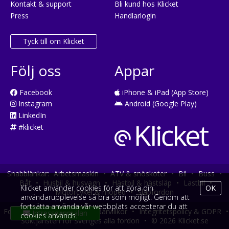
Kontakt & support
Bli kund hos Klicket
Press
Handlarlogin
Tyck till om Klicket
Följ oss
Appar
Facebook
iPhone & iPad (App Store)
Instagram
Android (Google Play)
LinkedIn
#klicket
Snabblänkar:
Arbetsmaskin
•
ATV & snöskoter
•
Bil
•
Buss
•
Båt
•
Husbil & husvagn
•
Hästbil & hästsläp
•
Lastbil
•
Klicket använder cookies för att göra din
OK
Motorcykel & moped
•
Släpfordon
användarupplevelse så bra som möjligt. Genom att
fortsätta använda vår webbplats accepterar du att
Fordonsköp online
•
Användarvillkor
•
Integritetspolicy & GDPR
•
cookies används.
Söktjänsten för Sveriges alla fordon
•
© 2026 Klicket.se