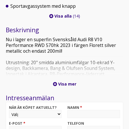
Sportavgassystem med knapp
Visa alla
(14)
Beskrivning
Nu i lager en superfin Svensksåld Audi R8 V10
Performance RWD 570hk 2023 i färgen Florett silver
metallic och endast 200mil!
Utrustning: 20" smidda aluminiumfälgar 10-ekrad Y-
design, Backkamera, Bang & Olufsen Sound System,
Innertak i Alcantara, R8-Performance-läderratt,
Utvändiga backspegelhus i aluminium, Formpressat
Visa mer
innertak alcantara, Pedaler och fotstöd i rostfritt stål,
Svensksåld, Läderklädsel, Digital Cockpit, Elstolar,
Intresseanmälan
Sätesvärme, Sportavgassystem med knapp, Krom
avgasrör mm.
NÄR ÄR KÖPET AKTUELLT?
NAMN
*
SÄLJES NU FÖR ENDAST 1 649 000 SEK INK MOMS!
FINANSIERING OCH LEASING KAN ORDNAS OCH VI TAR
E-POST
*
TELEFON
GÄRNA DIN BIL I INBYTE! PLATINUMCARS