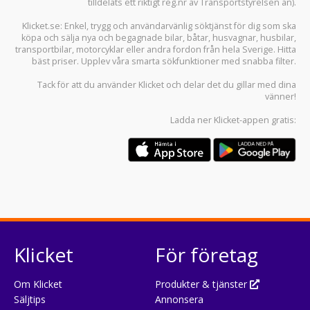
tilldelats ett riktigt reg.nr av Transportstyrelsen än).
Klicket.se
: Enkel, trygg och användarvänlig söktjänst för dig som ska
köpa och sälja
nya och begagnade bilar
,
båtar
,
husvagnar
,
husbilar
,
transportbilar
,
motorcyklar
eller andra fordon från hela Sverige. Hitta
bäst priser. Upplev våra smarta sökfunktioner med snabba filter.
Tack för att du använder
Klicket
och delar det du gillar med dina
vänner!
Ladda ner
Klicket-appen
gratis:
Klicket
För företag
Om Klicket
Produkter & tjänster
Säljtips
Annonsera