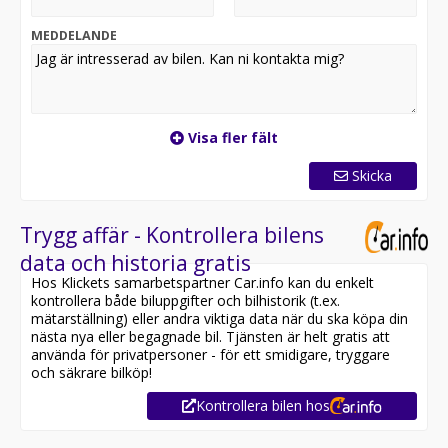
STOCKHOLM ETT AV SVERIGES STÖRSTA
SPORTBILSCENTER DIREKT LÄNGS MED E4:AN I
MEDDELANDE
STOCKHOLM.
Visa fler fält
Skicka
Trygg affär - Kontrollera bilens
data och historia gratis
Hos Klickets samarbetspartner Car.info kan du enkelt
kontrollera både biluppgifter och bilhistorik (t.ex.
mätarställning) eller andra viktiga data när du ska köpa din
nästa nya eller begagnade bil. Tjänsten är helt gratis att
använda för privatpersoner - för ett smidigare, tryggare
och säkrare bilköp!
Kontrollera bilen hos