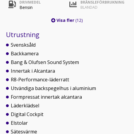
DRIVMEDEL
BRÄNSLEFÖRBRUKNING
Bensin
BLANDAD
Visa fler
(12)
Utrustning
Svensksåld
Backkamera
Bang & Olufsen Sound System
Innertak i Alcantara
R8-Performance-läderratt
Utvändiga backspegelhus i aluminium
Formpressat innertak alcantara
Läderklädsel
Digital Cockpit
Elstolar
Sätesvärme