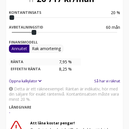
20
%
KONTANTINSATS
60
mån
AVBETALNINGSTID
FINANSMODELL
Annuitet
Rak amortering
7,95 %
RÄNTA
8,25
%
EFFEKTIV RÄNTA
Öppna kalkylator
Så har vi räknat
Detta är ett räkneexempel. Räntan är indikativ, hör med
din säljare för exakt räntenivå. Kontantinsatsen måste vara
minst 20 %.
LÅNEGIVARE
-
Att låna kostar pengar!