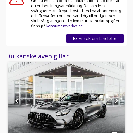
Om du inte kan betala tillbaka skulden i tid riskerar
du en betalningsanmärkning. Det kan leda till
svårigheter att få hyra bostad, teckna abonnemang
och få nya lån. För stöd, vänd dig till budget- och
skuldrådgivningen i din kommun. Kontaktuppgifter
finns på
konsumentverket.se
.
Ansök om lånelöfte
Du kanske även gillar
1