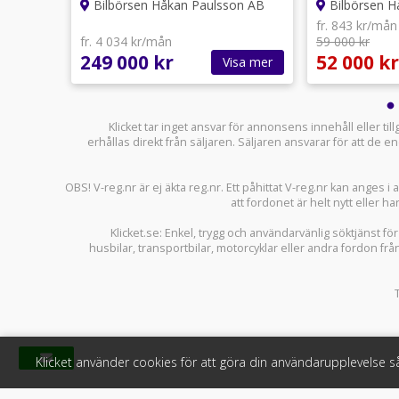
on AB
Bilbörsen Håkan Paulsson AB
Bilbörsen H
fr. 843 kr/mån
fr. 4 034 kr/mån
59 000 kr
249 000 kr
52 000 kr
sa mer
Visa mer
Klicket tar inget ansvar för annonsens innehåll eller ti
erhållas direkt från säljaren. Säljaren ansvarar för att de
OBS! V-reg.nr är ej äkta reg.nr. Ett påhittat V-reg.nr kan anges 
att fordonet är helt nytt eller ha
Klicket.se
: Enkel, trygg och användarvänlig söktjänst fö
husbilar
,
transportbilar
,
motorcyklar
eller andra fordon frå
Klicket använder cookies för att göra din användarupplevelse 