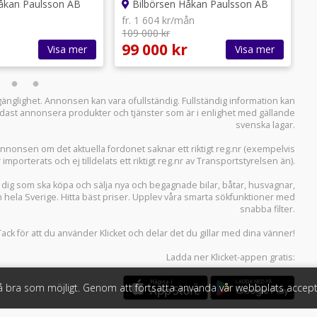
åkan Paulsson AB
Bilbörsen Håkan Paulsson AB
fr. 1 604 kr/mån
f
109 000 kr
1
99 000 kr
1
Visa mer
Visa mer
llgänglighet. Annonsen kan vara ofullständig. Fullständig information kan
 endast annonsera produkter och tjänster som är i enlighet med gällande
svenska lagar.
i annonsen om det aktuella fordonet saknar ett riktigt reg.nr (exempelvis
r importerats och ej tilldelats ett riktigt reg.nr av Transportstyrelsen än).
r dig som ska köpa och sälja
nya och begagnade bilar
,
båtar
,
husvagnar
,
n hela Sverige. Hitta bäst priser. Upplev våra smarta sökfunktioner med
snabba filter.
Tack för att du använder
Klicket
och delar det du gillar med dina vänner!
Ladda ner
Klicket-appen
gratis:
så bra som möjligt. Genom att fortsätta använda vår webbplats accept