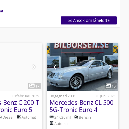
at
Ansök om lånelöfte
1
1
17
15
18 februari 2025
Begagnad 2001
30 juni 2025
B
-Benz C 200 T
Mercedes-Benz CL 500
S
onic Euro 5
5G-Tronic Euro 4
S
Diesel
Automat
24 020 mil
Bensin
Automat