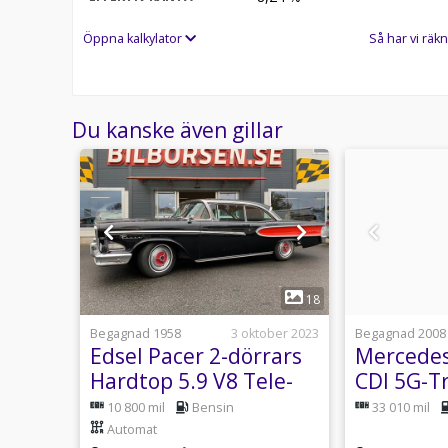
Öppna kalkylator
Så har vi räkn
Du kanske även gillar
1
15
18
usti 12:24
Begagnad 1958
3 oktober 2023
Begagnad 2008
 1.6
Edsel Pacer 2-dörrars
Mercedes
ro 5
Hardtop 5.9 V8 Tele-
CDI 5G-Tr
Touch 307hk
anuell
10 800 mil
Bensin
33 010 mil
Automat