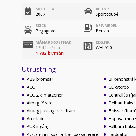
MODELLÅR
BILTYP
2007
Sportcoupé
SKICK
DRIVMEDEL
Begagnad
Bensin
MÅNADSKOSTNAD
REG.NR
1 944 kr/mån
WEP520
1 782 kr/mån
Utrustning
ABS-bromsar
Bi-xenonstrål
ACC
CD-Stereo
ACC 2 klimatzoner
Centrallås (fjä
Airbag förare
Delbart baksä
Airbag passagerare fram
Elhissar (fram
Antisladd
Eluppvärmda 
AUX-ingång
Fällbara baks
Avstängningsbar airbag passagerare
Färddator