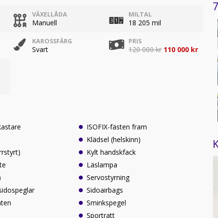
7
VÄXELLÅDA
MILTAL
Manuell
18 205 mil
KAROSSFÄRG
PRIS
Svart
120 000 kr
110 000 kr
kastare
ISOFIX-fästen fram
Klädsel (helskinn)
K
rrstyrt)
Kylt handskfack
te
Läslampa
)
Servostyrning
sidospeglar
Sidoairbags
äten
Sminkspegel
Sportratt