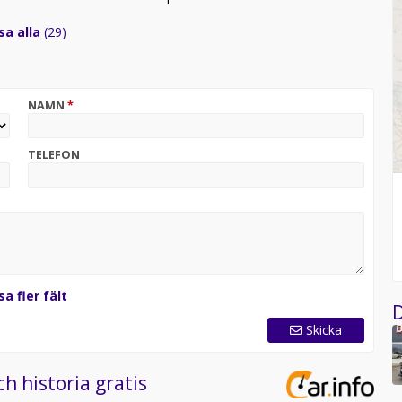
sa alla
(29)
NAMN
*
TELEFON
sa fler fält
D
Skicka
ch historia gratis