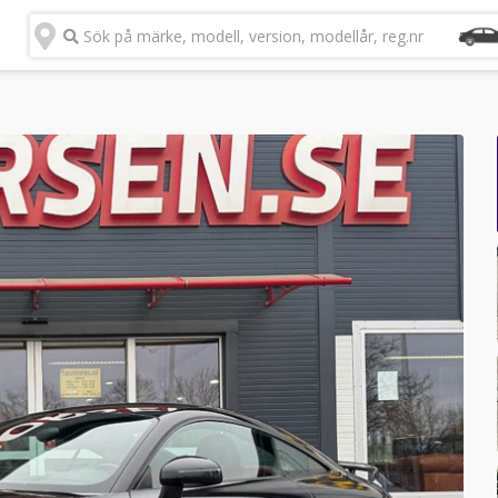
Sök på märke, modell, version, modellår, reg.nr