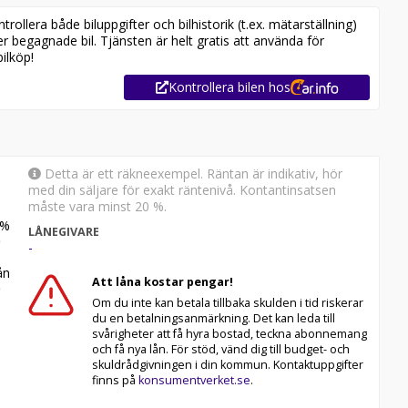
ollera både biluppgifter och bilhistorik (t.ex. mätarställning)
er begagnade bil. Tjänsten är helt gratis att använda för
ilköp!
Kontrollera bilen hos
Detta är ett räkneexempel. Räntan är indikativ, hör
med din säljare för exakt räntenivå. Kontantinsatsen
måste vara minst 20 %.
%
LÅNEGIVARE
-
n
Att låna kostar pengar!
Om du inte kan betala tillbaka skulden i tid riskerar
du en betalningsanmärkning. Det kan leda till
svårigheter att få hyra bostad, teckna abonnemang
och få nya lån. För stöd, vänd dig till budget- och
skuldrådgivningen i din kommun. Kontaktuppgifter
finns på
konsumentverket.se
.