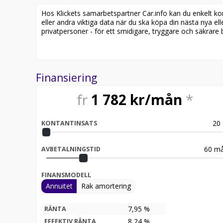
Hos Klickets samarbetspartner Car.info kan du enkelt kontr
eller andra viktiga data när du ska köpa din nästa nya ell
privatpersoner - för ett smidigare, tryggare och säkrare b
Finansiering
fr
1 782
kr/mån
*
20
KONTANTINSATS
60
må
AVBETALNINGSTID
FINANSMODELL
Annuitet
Rak amortering
7,95 %
RÄNTA
8,24
%
EFFEKTIV RÄNTA