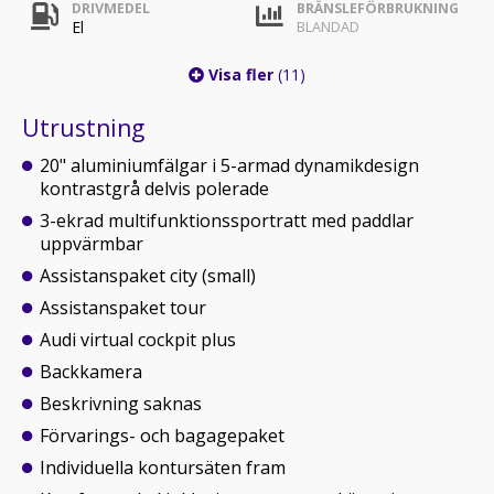
DRIVMEDEL
BRÄNSLEFÖRBRUKNING
El
BLANDAD
Visa fler
(11)
Utrustning
20" aluminiumfälgar i 5-armad dynamikdesign
kontrastgrå delvis polerade
3-ekrad multifunktionssportratt med paddlar
uppvärmbar
Assistanspaket city (small)
Assistanspaket tour
Audi virtual cockpit plus
Backkamera
Beskrivning saknas
Förvarings- och bagagepaket
Individuella kontursäten fram