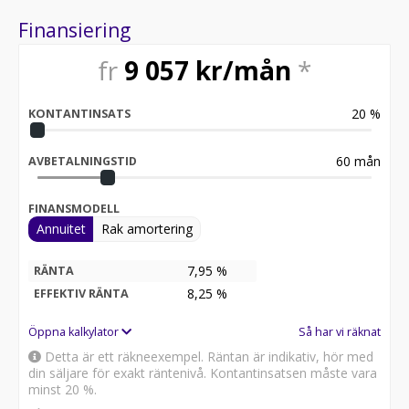
Finansiering
fr
9 057
kr/mån
*
20
%
KONTANTINSATS
60
mån
AVBETALNINGSTID
FINANSMODELL
Annuitet
Rak amortering
7,95 %
RÄNTA
8,25
%
EFFEKTIV RÄNTA
Öppna kalkylator
Så har vi räknat
Detta är ett räkneexempel. Räntan är indikativ, hör med
din säljare för exakt räntenivå. Kontantinsatsen måste vara
minst 20 %.