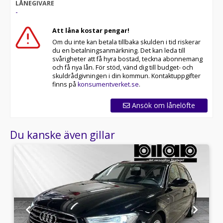
LÅNEGIVARE
-
Att låna kostar pengar!
Om du inte kan betala tillbaka skulden i tid riskerar
du en betalningsanmärkning. Det kan leda till
svårigheter att få hyra bostad, teckna abonnemang
och få nya lån. För stöd, vänd dig till budget- och
skuldrådgivningen i din kommun. Kontaktuppgifter
finns på
konsumentverket.se
.
Ansök om lånelöfte
Du kanske även gillar