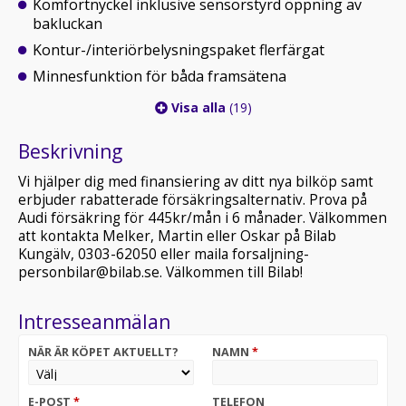
Komfortnyckel inklusive sensorstyrd öppning av
bakluckan
Kontur-/interiörbelysningspaket flerfärgat
Minnesfunktion för båda framsätena
Visa alla
(19)
Beskrivning
Vi hjälper dig med finansiering av ditt nya bilköp samt
erbjuder rabatterade försäkringsalternativ. Prova på
Audi försäkring för 445kr/mån i 6 månader. Välkommen
att kontakta Melker, Martin eller Oskar på Bilab
Kungälv, 0303-62050 eller maila forsaljning-
personbilar@bilab.se. Välkommen till Bilab!
Intresseanmälan
NÄR ÄR KÖPET AKTUELLT?
NAMN
*
E-POST
*
TELEFON