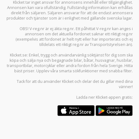
Klicket tar inget ansvar för annonsens innehåll eller tillgänglighet.
Annonsen kan vara ofullständig. Fullständig information kan erhållas
direkt från säljaren. Säljaren ansvarar för att de endast annonsera
produkter och tjänster som är i enlighet med gällande svenska lagar.
OBS! V-reg.nr är ej äkta reg.nr. Ett påhittat V-reg.nr kan anges i
annonsen om det aktuella fordonet saknar ett riktigt reg.nr
(exempelvis att fordonet är helt nytt eller har importerats och ej
tilldelats ett riktigt reg.nr av Transportstyrelsen än).
Klicket.se
: Enkel, trygg och användarvänlig söktjänst för dig som ska
köpa och sälja
nya och begagnade bilar
,
båtar
,
husvagnar
,
husbilar
,
transportbilar
,
motorcyklar
eller andra fordon från hela Sverige. Hitta
bäst priser. Upplev våra smarta sökfunktioner med snabba filter.
Tack för att du använder
Klicket
och delar det du gillar med dina
vänner!
Ladda ner
Klicket-appen
gratis: