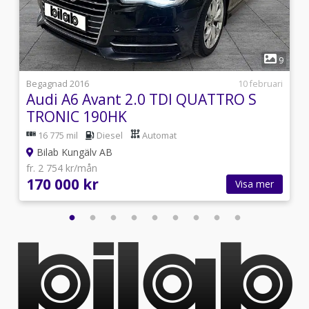
1
9
9
j
Begagnad 2016
10 februari
Audi A6 Avant 2.0 TDI QUATTRO S
TRONIC 190HK
16 775 mil
Diesel
Automat
Bilab Kungälv AB
fr. 2 754 kr/mån
170 000 kr
Visa mer