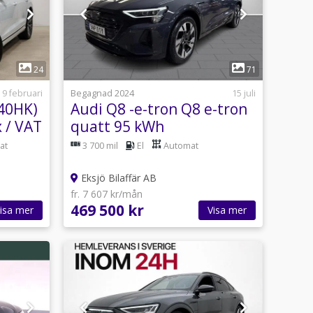
1
24
71
9 februari
Begagnad 2024
15 juli
340HK)
Audi Q8 -e-tron Q8 e-tron
x / VAT
quatt 95 kWh
*Drag,Cockpit Plus*
at
3 700 mil
El
Automat
B
Eksjö Bilaffär AB
fr. 7 607 kr/mån
469 500 kr
isa mer
Visa mer