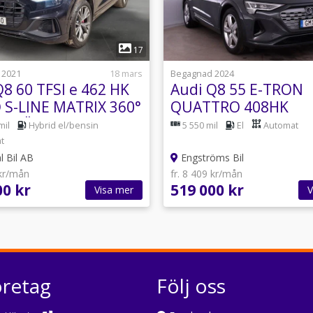
1
1
17
 2021
18 mars
Begagnad 2024
Q8 60 TFSI e 462 HK
Audi Q8 55 E-TRON
 S-LINE MATRIX 360°
QUATTRO 408HK
 B-VÄRM
mil
Hybrid el/bensin
5 550 mil
El
Automat
t
l Bil AB
Engströms Bil
 kr/mån
fr. 8 409 kr/mån
00 kr
519 000 kr
Visa mer
V
öretag
Följ oss