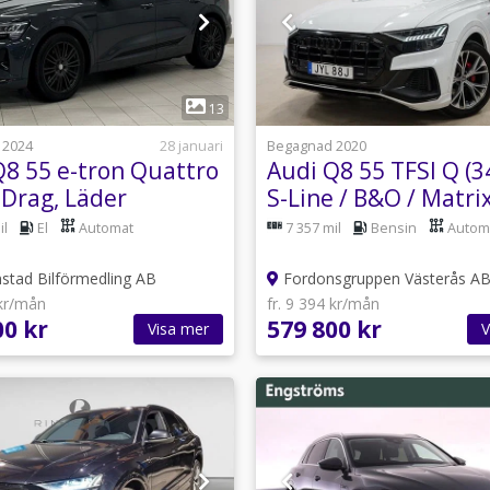
1
1
13
 2024
28 januari
Begagnad 2020
Q8 55 e-tron Quattro
Audi Q8 55 TFSI Q (
 Drag, Läder
S-Line / B&O / Matri
il
El
Automat
7 357 mil
Bensin
Autom
nstad Bilförmedling AB
Fordonsgruppen Västerås A
 kr/mån
fr. 9 394 kr/mån
00 kr
579 800 kr
Visa mer
V