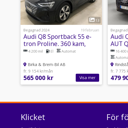
1
13
Begagnad 2024
19 februari
Begagnad
Audi Q8 Sportback 55 e-
Audi 
tron Proline. 360 kam,
AUT Q
panorama matrix
DRAG
4 200 mil
El
Automat
16 400 
Automa
Birka & Brem-Bil AB
Rindstå
fr. 9 154 kr/mån
fr. 7 775
565 000 kr
479 9
Visa mer
Klicket
För f