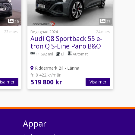
1
26
27
23 mars
Begagnad 2024
24 mars
Audi Q8 Sportback 55 e-
tron Q S-Line Pano B&O
Luft Dragkrok
11 692 mil
El
Automat
Riddermark Bil - Länna
fr. 8 422 kr/mån
519 800 kr
isa mer
Visa mer
Appar