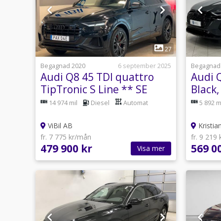
1
27
Begagnad 2020
6 september 2025
Begagnad
Audi Q8 45 TDI quattro
Audi 
TipTronic S Line ** SE
Black,
SPEC **
14 974 mil
Diesel
Automat
5 892 m
ViBil AB
Kristia
fr. 7 775 kr/mån
fr. 9 219
479 900 kr
569 0
Visa mer