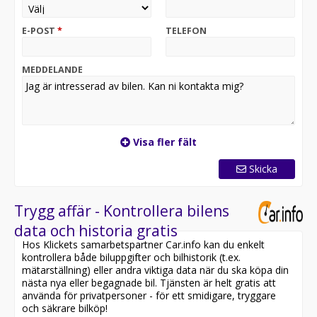
2027-06-10 och vagnskadegaranti till 2028-06-10 för
ett tryggt bilägande.Vinterdäck med dubb medföljer
E-POST
*
TELEFON
(exklusive fälg).Utrustning i urval:S line-interiörpaketS
line-exteriörpaketAdaptiv luftfjädringAdaptiv
farthållarassistent PlusAssistanspaket Plus med
MEDDELANDE
personskydd och varningssystemDragkrok, mekaniskt
svängbarFörarkomfortpaket ProDigital
nyckelGarageportsöppnarePassagerardisplaySportsäten
i svart tyg/konstläderSvart exteriörpaketRödlackerade
bromsokMörktonade rutor21" Audi Sport
Visa fler fält
aluminiumfälgar i svartmetallic/blank finishMytsvart
Metallic hellackeringQuattro fyrhjulsdriftDubbade
Skicka
vinterdäck (exkl. fälg)Bilen är i mycket gott skick och
erbjuder en modern och praktisk helhet för dig som
söker en premium-SUV med fokus på komfort,
Trygg affär - Kontrollera bilens
säkerhet och användarvänlighet i vardagen.Välkommen
data och historia gratis
att höra av dig vid intresse.
Hos Klickets samarbetspartner Car.info kan du enkelt
kontrollera både biluppgifter och bilhistorik (t.ex.
mätarställning) eller andra viktiga data när du ska köpa din
nästa nya eller begagnade bil. Tjänsten är helt gratis att
använda för privatpersoner - för ett smidigare, tryggare
och säkrare bilköp!