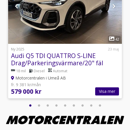
1
9
42
9
Ny 2025
23 maj
Audi Q5 TDI QUATTRO S-LINE
Drag/Parkeringsvärmare/20" fäl
18 mil
Diesel
Automat
Motorcentralen i Umeå AB
fr. 9 381 kr/mån
579 000 kr
Visa mer