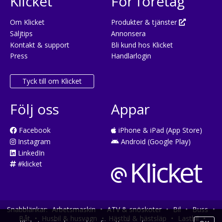
Klicket
För företag
Om Klicket
Produkter & tjänster
Säljtips
Annonsera
Kontakt & support
Bli kund hos Klicket
Press
Handlarlogin
Tyck till om Klicket
Följ oss
Appar
Facebook
iPhone & iPad (App Store)
Instagram
Android (Google Play)
LinkedIn
#klicket
Snabblänkar:
Arbetsmaskin
•
ATV & snöskoter
•
Bil
•
Buss
•
Båt
•
Husbil & husvagn
•
Hästbil & hästsläp
•
Lastbil
•