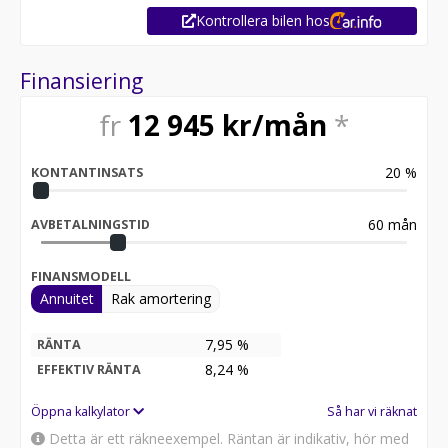
Kontrollera bilen hos
Finansiering
fr
12 945
kr/mån
*
20
%
KONTANTINSATS
60
mån
AVBETALNINGSTID
FINANSMODELL
Annuitet
Rak amortering
7,95 %
RÄNTA
8,24
%
EFFEKTIV RÄNTA
Öppna kalkylator
Så har vi räknat
Detta är ett räkneexempel. Räntan är indikativ, hör med