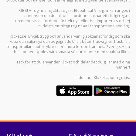
produkter och tjänster som är i enlighet med gällande svenska lagar.
OBS! V-reg.nr är ej äkta reg.nr. Ett påhittat V-reg.nr kan anges i
annonsen om det aktuella fordonet saknar ett riktigt reg.nr
(exempelvis att fordonet är helt nytt eller har importerats och ej
tilldelats ett riktigt reg.nr av Transportstyrelsen än).
Klicket.se
: Enkel, trygg och användarvänlig söktjänst för dig som ska
köpa och sälja
nya och begagnade bilar
,
båtar
,
husvagnar
,
husbilar
,
transportbilar
,
motorcyklar
eller andra fordon från hela Sverige. Hitta
bäst priser. Upplev våra smarta sökfunktioner med snabba filter.
Tack för att du använder
Klicket
och delar det du gillar med dina
vänner!
Ladda ner
Klicket-appen
gratis: