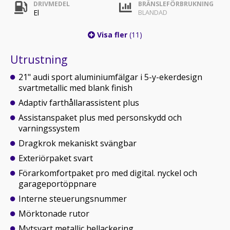
DRIVMEDEL
BRÄNSLEFÖRBRUKNING
El
BLANDAD
Visa fler
(11)
Utrustning
21" audi sport aluminiumfälgar i 5-y-ekerdesign
svartmetallic med blank finish
Adaptiv farthållarassistent plus
Assistanspaket plus med personskydd och
varningssystem
Dragkrok mekaniskt svängbar
Exteriörpaket svart
Förarkomfortpaket pro med digital. nyckel och
garageportöppnare
Interne steuerungsnummer
Mörktonade rutor
Mytsvart metallic hellackering