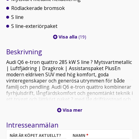
Rödlackerade bromsok
S line
S line-exteriörpaket
Visa alla
(19)
Beskrivning
Audi Q6 e-tron quattro 285 kW S line ? Mytsvartmetallic
| Luftfjädring | Dragkrok | Assistanspaket PlusEn
modern eldriven SUV med hög komfort, goda
vinteregenskaper och generösa utrymmen för både
familj och pendling. Audi Q6 e-tron quattro kombinerar
fyrhjulsdrift, långfärdskomfort och genomtänkt teknik i
ett tryggt och lättkört paket ? med låg driftkostnad och
hög säkerhetsnivå.Bilen är välutrustad i S line-
Visa mer
utförande och levereras i Mytsvartmetallic med svarta
detaljer och 21" Audi Sport-fälgar. Adaptiv luftfjädring
Intresseanmälan
ger en bekväm och stabil körupplevelse året runt,
samtidigt som quattro-systemet bidrar till bra
NÄR ÄR KÖPET AKTUELLT?
NAMN
*
framkomlighet även vintertid.Nybilsgaranti gäller till