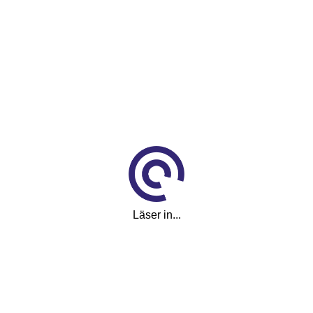
Drivmedel
El
Bränsleförbrukning
Blandad
Miljöklass
EL
Topphastighet
210 km/h
Karossfärg
Läser in...
Blå
Längd
4,77 m
Bredd