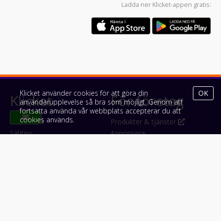
Ladda ner
Klicket-appen
gratis:
Klicket använder cookies för att göra din
OK
Klicket
För företag
användarupplevelse så bra som möjligt. Genom att
fortsätta använda vår webbplats accepterar du att
cookies används.
Om Klicket
Produkter & tjänster
Säljtips
Annonsera
Kontakt & support
Bli kund hos Klicket
Press
Handlarlogin
Tyck till om Klicket
Följ oss
Appar