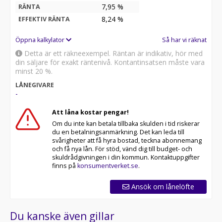
7,95 %
RÄNTA
8,24
%
EFFEKTIV RÄNTA
Öppna kalkylator
Så har vi räknat
Detta är ett räkneexempel. Räntan är indikativ, hör med
din säljare för exakt räntenivå. Kontantinsatsen måste vara
minst 20 %.
LÅNEGIVARE
-
Att låna kostar pengar!
Om du inte kan betala tillbaka skulden i tid riskerar
du en betalningsanmärkning. Det kan leda till
svårigheter att få hyra bostad, teckna abonnemang
och få nya lån. För stöd, vänd dig till budget- och
skuldrådgivningen i din kommun. Kontaktuppgifter
finns på
konsumentverket.se
.
Ansök om lånelöfte
Du kanske även gillar