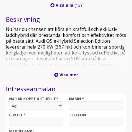
Visa alla
(13)
Beskrivning
Nu har du chansen att köra en kraftfull och exklusiv
laddhybrid där prestanda, komfort och effektivitet möts
på bästa sätt. Audi Q5 e-Hybrid Selection Edition
levererar hela 270 kW (367 hk) och kombinerar sportig
körglädje med möjligheten att köra tyst och effektivt på
el i vardagen. Resultatet är en SUV som både är
dynamisk på vägen och smart i din dagliga körning.
Spara 164 000kr med vår nya kampanjbil som är
Visa mer
beställd och på väg hem!
Intresseanmälan
En redan välutrustad Q5 S-line paketerad med följande:
- Dragkrok
NÄR ÄR KÖPET AKTUELLT?
NAMN
*
- Mörktonade rutor
- Minnesfunktion för förarsätet och backspeglar
- Hellackering
E-POST
*
TELEFON
- Metallic-lack
- MMI experience plus med Bang & Olufsen Premium
Sound System
MEDDELANDE