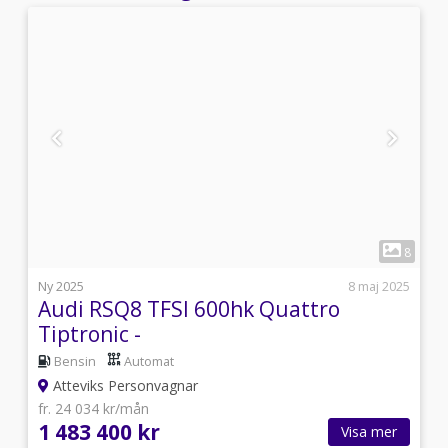
1
4
8
s
Ny 2025
8 maj 2025
Audi RSQ8 TFSI 600hk Quattro
Tiptronic -
Bensin
Automat
Atteviks Personvagnar
fr. 24 034 kr/mån
1 483 400 kr
Visa mer