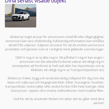
Dina senast visade objekt
Klicket tar inget ansvar för annonsens innehåll eller tillgänglighet.
Annonsen kan vara ofullständig. Fullständig information kan erhållas
direkt från säljaren. Säljaren ansvarar för att de endast annonsera
produkter och tjänster som är i enlighet med gällande svenska lagar.
OBS! V-reg.nr är ej äkta reg.nr. Ett påhittat V-reg.nr kan anges i
annonsen om det aktuella fordonet saknar ett riktigt reg.nr
(exempelvis att fordonet är helt nytt eller har importerats och ej
tilldelats ett riktigt reg.nr av Transportstyrelsen än).
Klicket.se
: Enkel, trygg och användarvänlig söktjänst för dig som ska
köpa och sälja
nya och begagnade bilar
,
båtar
,
husvagnar
,
husbilar
,
transportbilar
,
motorcyklar
eller andra fordon från hela Sverige. Hitta
bäst priser. Upplev våra smarta sökfunktioner med snabba filter.
Tack för att du använder
Klicket
och delar det du gillar med dina
vänner!