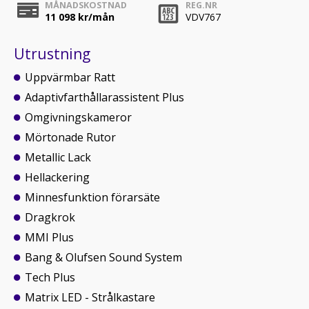
MÅNADSKOSTNAD
REG.NR
11 098
kr/mån
VDV767
Utrustning
Uppvärmbar Ratt
Adaptivfarthållarassistent Plus
Omgivningskameror
Mörtonade Rutor
Metallic Lack
Hellackering
Minnesfunktion förarsäte
Dragkrok
MMI Plus
Bang & Olufsen Sound System
Tech Plus
Matrix LED - Strålkastare