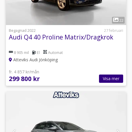
1
22
Begagnad 2022
27 februari
Audi Q4 40 Proline Matrix/Dragkrok
8 905 mil
El
Automat
Atteviks Audi Jönköping
fr. 4 857 kr/mån
299 800 kr
Visa mer