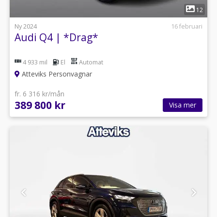
1
12
Ny 2024
16 februari
Audi Q4 | *Drag*
4 933 mil
El
Automat
Atteviks Personvagnar
fr. 6 316 kr/mån
389 800 kr
Visa mer