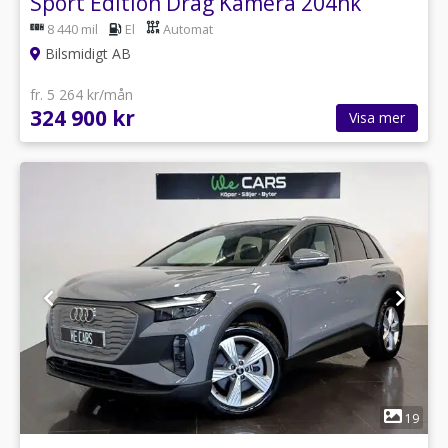
Sport Edition Drag Kamera 204hk
8 440 mil
El
Automat
Bilsmidigt AB
fr. 5 264 kr/mån
324 900 kr
Visa mer
1
19