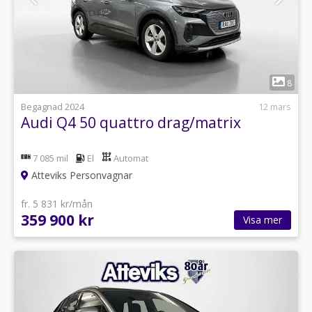
1
8
Begagnad 2024
12 mars
Audi Q4 50 quattro drag/matrix
7 085 mil
El
Automat
Atteviks Personvagnar
fr. 5 831 kr/mån
359 900 kr
Visa mer