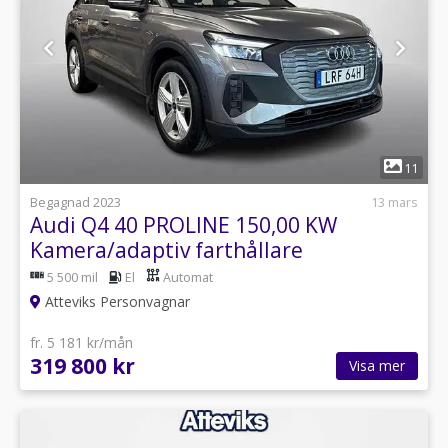
1
11
Begagnad 2023
13 mars
Audi Q4 40 PROLINE 150,00 KW
Kamera/adaptiv farthållare
5 500 mil
El
Automat
Atteviks Personvagnar
fr. 5 181 kr/mån
319 800 kr
Visa mer