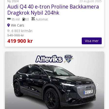
Ny 2024
23 augusti 2025
Audi Q4 40 e-tron Proline Backkamera
Dragkrok Nybil 204hk
95 mil
El
Automat
We Cars
fr. 6 803 kr/mån
549 900 kr
419 900 kr
Visa mer