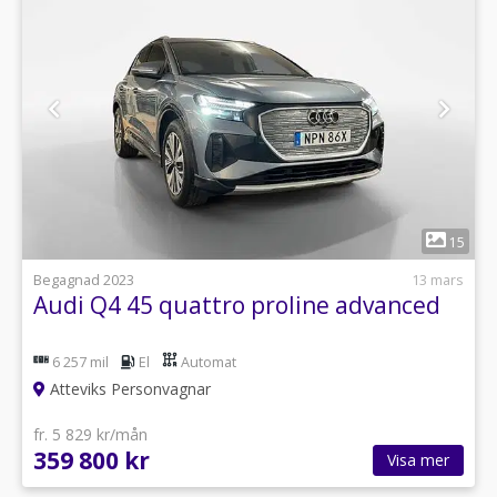
1
15
Begagnad 2023
13 mars
Audi Q4 45 quattro proline advanced
6 257 mil
El
Automat
Atteviks Personvagnar
fr. 5 829 kr/mån
359 800 kr
Visa mer