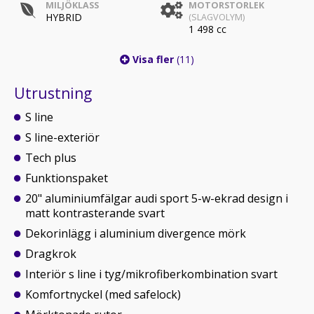
MILJÖKLASS
MOTORSTORLEK
HYBRID
(SLAGVOLYM)
1 498 cc
Visa fler
(11)
Utrustning
S line
S line-exteriör
Tech plus
Funktionspaket
20" aluminiumfälgar audi sport 5-w-ekrad design i
matt kontrasterande svart
Dekorinlägg i aluminium divergence mörk
Dragkrok
Interiör s line i tyg/mikrofiberkombination svart
Komfortnyckel (med safelock)