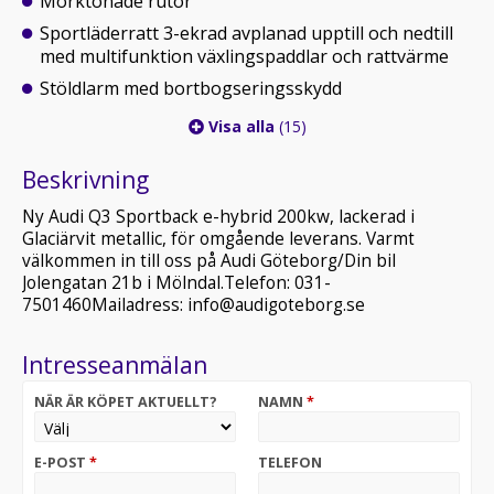
Mörktonade rutor
Sportläderratt 3-ekrad avplanad upptill och nedtill
med multifunktion växlingspaddlar och rattvärme
Stöldlarm med bortbogseringsskydd
Visa alla
(15)
Beskrivning
Ny Audi Q3 Sportback e-hybrid 200kw, lackerad i
Glaciärvit metallic, för omgående leverans. Varmt
välkommen in till oss på Audi Göteborg/Din bil
Jolengatan 21b i Mölndal.Telefon: 031-
7501460Mailadress: info@audigoteborg.se
Intresseanmälan
NÄR ÄR KÖPET AKTUELLT?
NAMN
*
E-POST
*
TELEFON