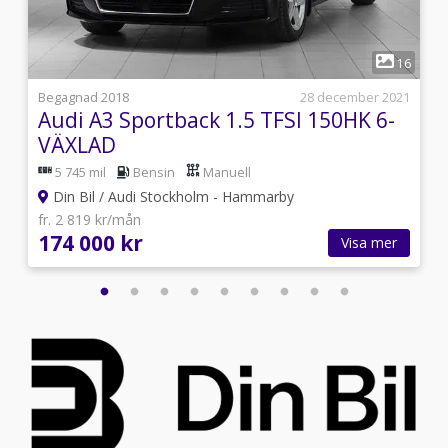
1
0
16
5
Begagnad 2018
28 december 2021
Audi A3 Sportback 1.5 TFSI 150HK 6-
VÄXLAD
5 745 mil
Bensin
Manuell
Din Bil / Audi Stockholm - Hammarby
fr. 2 819 kr/mån
174 000 kr
Visa mer