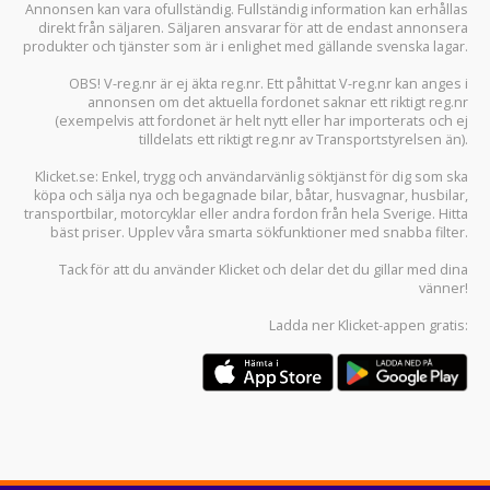
Annonsen kan vara ofullständig. Fullständig information kan erhållas
direkt från säljaren. Säljaren ansvarar för att de endast annonsera
produkter och tjänster som är i enlighet med gällande svenska lagar.
OBS! V-reg.nr är ej äkta reg.nr. Ett påhittat V-reg.nr kan anges i
annonsen om det aktuella fordonet saknar ett riktigt reg.nr
(exempelvis att fordonet är helt nytt eller har importerats och ej
tilldelats ett riktigt reg.nr av Transportstyrelsen än).
Klicket.se
: Enkel, trygg och användarvänlig söktjänst för dig som ska
köpa och sälja
nya och begagnade bilar
,
båtar
,
husvagnar
,
husbilar
,
transportbilar
,
motorcyklar
eller andra fordon från hela Sverige. Hitta
bäst priser. Upplev våra smarta sökfunktioner med snabba filter.
Tack för att du använder
Klicket
och delar det du gillar med dina
vänner!
Ladda ner
Klicket-appen
gratis: