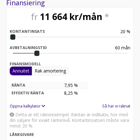
Finansiering
fr
11 664
kr/mån
*
20
%
KONTANTINSATS
60
mån
AVBETALNINGSTID
FINANSMODELL
Annuitet
Rak amortering
7,95 %
RÄNTA
8,25
%
EFFEKTIV RÄNTA
Öppna kalkylator
Så har vi räknat
Detta är ett räkneexempel. Räntan är indikativ, hör med
din säljare för exakt räntenivå. Kontantinsatsen måste vara
minst 20 %.
LÅNEGIVARE
-