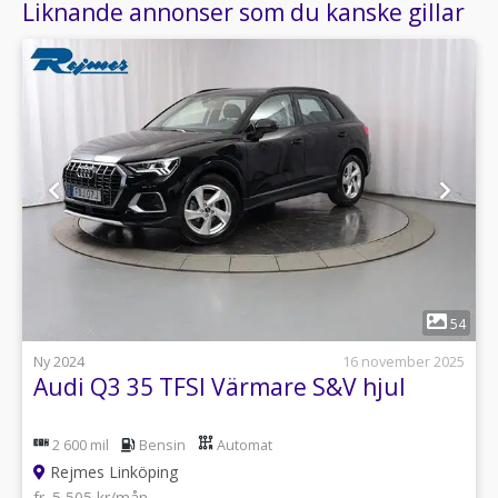
Liknande annonser som du kanske gillar
1
54
Ny 2024
16 november 2025
Audi Q3 35 TFSI Värmare S&V hjul
2 600 mil
Bensin
Automat
Rejmes Linköping
fr. 5 505 kr/mån