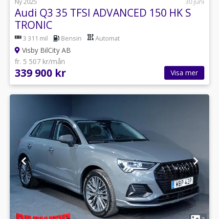
Ny 2025
30 juni
Audi Q3 35 TFSI ADVANCED 150 HK S
TRONIC
3 311 mil
Bensin
Automat
Visby BilCity AB
fr. 5 507 kr/mån
339 900 kr
Visa mer
1