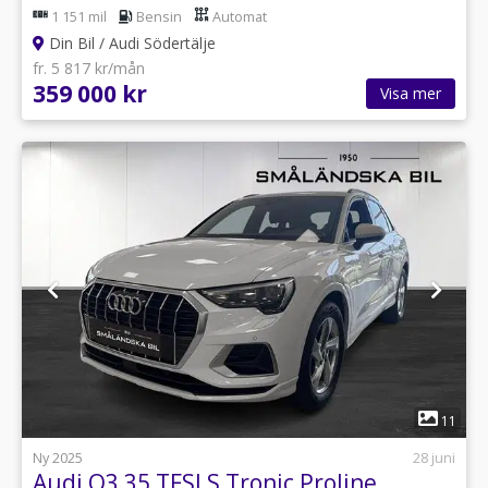
1 151 mil
Bensin
Automat
Din Bil / Audi Södertälje
fr. 5 817 kr/mån
359 000 kr
Visa mer
1
11
Ny 2025
28 juni
Audi Q3 35 TFSI S Tronic Proline