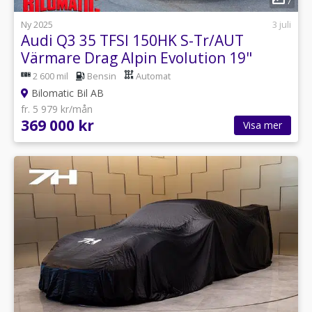
7
Ny 2025
3 juli
Audi Q3 35 TFSI 150HK S-Tr/AUT
Värmare Drag Alpin Evolution 19"
2 600 mil
Bensin
Automat
Bilomatic Bil AB
fr. 5 979 kr/mån
369 000 kr
Visa mer