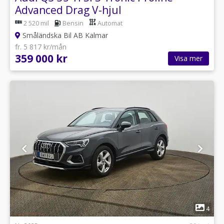
Advanced Drag V-hjul
2 520 mil
Bensin
Automat
Småländska Bil AB Kalmar
fr. 5 817 kr/mån
359 000 kr
Visa mer
1
4