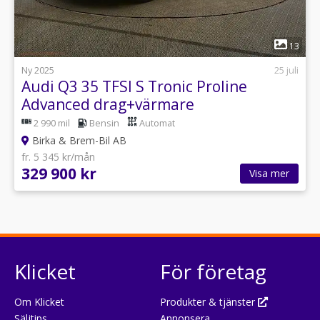
1
13
Ny 2025
25 juli
Audi Q3 35 TFSI S Tronic Proline
Advanced drag+värmare
2 990 mil
Bensin
Automat
Birka & Brem-Bil AB
fr. 5 345 kr/mån
329 900 kr
Visa mer
Klicket
För företag
Om Klicket
Produkter & tjänster
Säljtips
Annonsera