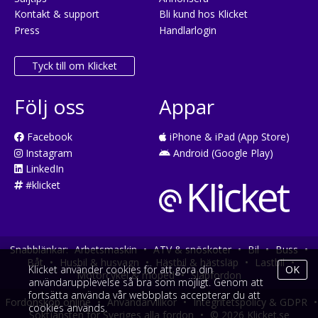
Kontakt & support
Bli kund hos Klicket
Press
Handlarlogin
Tyck till om Klicket
Följ oss
Appar
Facebook
iPhone & iPad (App Store)
Instagram
Android (Google Play)
LinkedIn
#klicket
Snabblänkar:
Arbetsmaskin
•
ATV & snöskoter
•
Bil
•
Buss
•
Båt
•
Husbil & husvagn
•
Hästbil & hästsläp
•
Lastbil
•
Klicket använder cookies för att göra din
OK
Motorcykel & moped
•
Släpfordon
användarupplevelse så bra som möjligt. Genom att
fortsätta använda vår webbplats accepterar du att
Fordonsköp online
•
Användarvillkor
•
Integritetspolicy & GDPR
•
cookies används.
Söktjänsten för Sveriges alla fordon
•
© 2026 Klicket.se