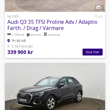
1
Ny 2025
15 juli
Audi Q3 35 TFSI Proline Adv / Adaptiv
Farth. / Drag / Värmare
3 749 mil
Bensin
Automat
7H Bil AB
fr. 5 507 kr/mån
339 900 kr
Visa mer