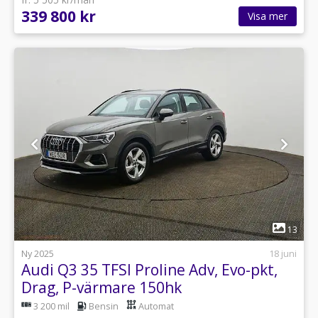
339 800 kr
Visa mer
1
13
Ny 2025
18 juni
Audi Q3 35 TFSI Proline Adv, Evo-pkt,
Drag, P-värmare 150hk
3 200 mil
Bensin
Automat