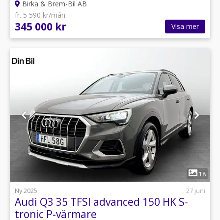
Birka & Brem-Bil AB
fr. 5 590 kr/mån
345 000 kr
Visa mer
1
18
Ny 2025
27 juni
Audi Q3 35 TFSI advanced 150 HK S-
tronic P-värmare