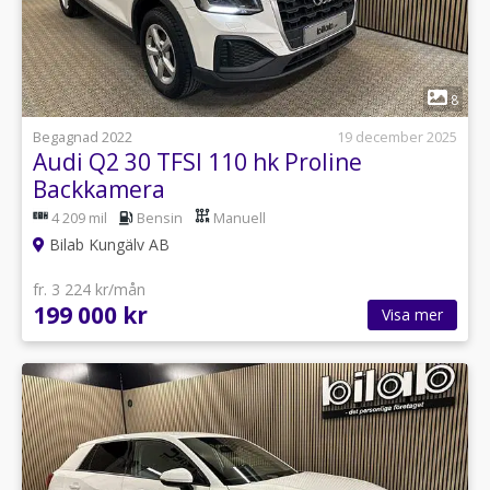
1
8
Begagnad 2022
19 december 2025
Audi Q2 30 TFSI 110 hk Proline
Backkamera
4 209 mil
Bensin
Manuell
Bilab Kungälv AB
fr. 3 224 kr/mån
199 000 kr
Visa mer