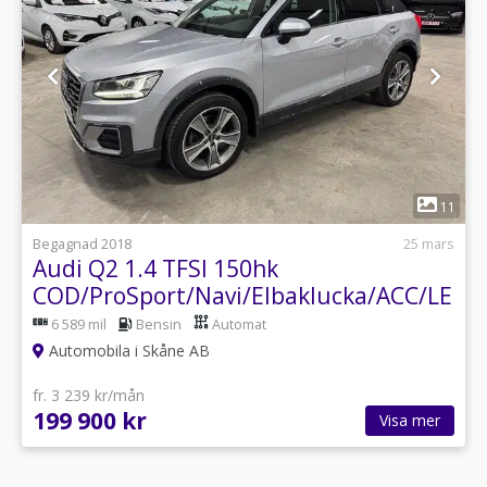
1
11
Begagnad 2018
25 mars
Audi Q2 1.4 TFSI 150hk
COD/ProSport/Navi/Elbaklucka/ACC/LED/
6 589 mil
Bensin
Automat
Automobila i Skåne AB
fr. 3 239 kr/mån
199 900 kr
Visa mer