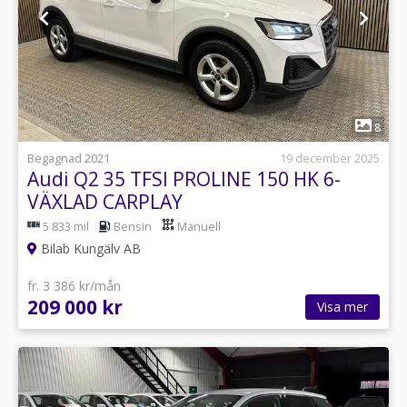
1
8
Begagnad 2021
19 december 2025
Audi Q2 35 TFSI PROLINE 150 HK 6-
VÄXLAD CARPLAY
5 833 mil
Bensin
Manuell
Bilab Kungälv AB
fr. 3 386 kr/mån
209 000 kr
Visa mer