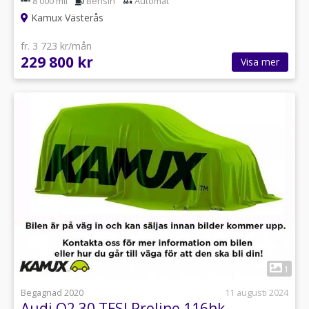
8 000 mil
Bensin
Automat
Kamux Västerås
fr. 3 723 kr/mån
229 800 kr
Visa mer
1
Begagnad 2020
11 augusti 2024
Audi Q2 30 TFSI Proline 116hk