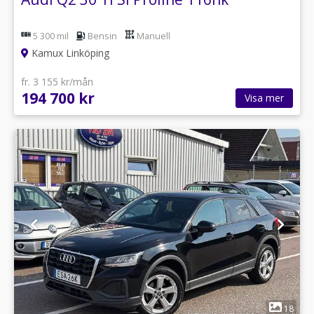
5 300 mil
Bensin
Manuell
Kamux Linköping
fr. 3 155 kr/mån
194 700 kr
Visa mer
1
18