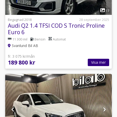
1
17
Begagnad 2018
28 september 2025
Audi Q2 1.4 TFSI COD S Tronic Proline
Euro 6
11 300 mil
Bensin
Automat
Svanlund Bil AB
fr. 3 075 kr/mån
189 800 kr
Visa mer