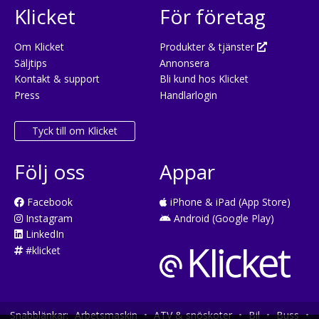
Klicket
För företag
Om Klicket
Produkter & tjänster
Säljtips
Annonsera
Kontakt & support
Bli kund hos Klicket
Press
Handlarlogin
Tyck till om Klicket
Följ oss
Appar
Facebook
iPhone & iPad (App Store)
Instagram
Android (Google Play)
LinkedIn
#klicket
Snabblänkar:
Arbetsmaskin
•
ATV & snöskoter
•
Bil
•
Buss
•