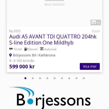
1
9
55
i
Ny 2025
9 juni
Audi A5 AVANT TDI QUATTRO 204hk
S-line Edition One Mildhyb
10 mil
Diesel
Automat
Börjessons Bil i Karlskrona
fr. 9 705 kr/mån
599 000 kr
Visa mer