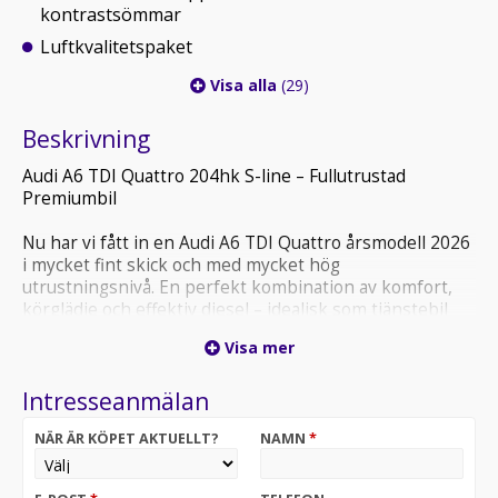
kontrastsömmar
Luftkvalitetspaket
Visa alla
(29)
Beskrivning
Audi A6 TDI Quattro 204hk S-line – Fullutrustad
Premiumbil
Nu har vi fått in en Audi A6 TDI Quattro årsmodell 2026
i mycket fint skick och med mycket hög
utrustningsnivå. En perfekt kombination av komfort,
körglädje och effektiv diesel – idealisk som tjänstebil
eller långfärdsbil.
Visa mer
En mycket påkostad Audi A6 med rätt specifikation för
Intresseanmälan
dig som söker premiumkänsla, låg förbrukning och hög
säkerhet.
NÄR ÄR KÖPET AKTUELLT?
NAMN
*
Välkommen att kontakta oss för mer information och
visning.