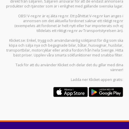
direkt från säljaren. Säljaren ansvarar för att de endast annonsera
produkter och tjänster som är i enlighet med gällande svenska lagar.
OBS! V-reg.nr är ej äkta reg.nr. Ett påhittat V-reg.nr kan anges i
annonsen om det aktuella fordonet saknar ett riktigt reg.nr
(exempelvis att fordonet är helt nytt eller har importerats och ej
tilldelats ett riktigt reg.nr av Transportstyrelsen än).
Klicket.se
: Enkel, trygg och användarvänlig söktjänst för dig som ska
köpa och sälja
nya och begagnade bilar
,
båtar
,
husvagnar
,
husbilar
,
transportbilar
,
motorcyklar
eller andra fordon från hela Sverige. Hitta
bäst priser. Upplev våra smarta sökfunktioner med snabba filter.
Tack för att du använder
Klicket
och delar det du gillar med dina
vänner!
Ladda ner
Klicket-appen
gratis: