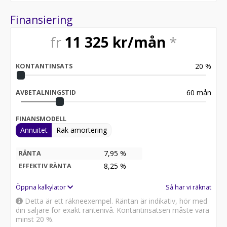
Finansiering
fr
11 325
kr/mån
*
20
%
KONTANTINSATS
60
mån
AVBETALNINGSTID
FINANSMODELL
Annuitet
Rak amortering
7,95 %
RÄNTA
8,25
%
EFFEKTIV RÄNTA
Öppna kalkylator
Så har vi räknat
Detta är ett räkneexempel. Räntan är indikativ, hör med
din säljare för exakt räntenivå. Kontantinsatsen måste vara
minst 20 %.