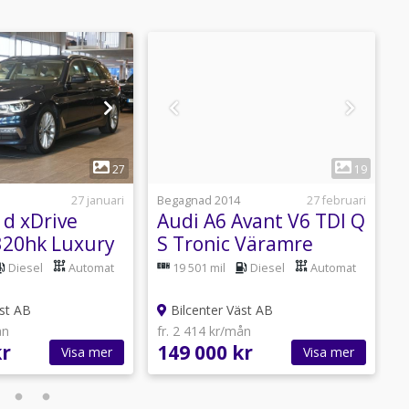
1
1
27
19
27 januari
Begagnad 2014
27 februari
B
d xDrive
Audi A6 Avant V6 TDI Q
A
320hk Luxury
S Tronic Väramre
Q
Drag
Alcantara
L
Diesel
Automat
19 501 mil
Diesel
Automat
st AB
Bilcenter Väst AB
ån
fr. 2 414 kr/mån
f
kr
149 000 kr
1
Visa mer
Visa mer