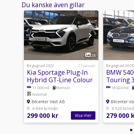
Du kanske även gillar
1
29
28
usti 11:30
Begagnad 2022
27 januari
Begagnad 2018
TFSI
Kia Sportage Plug-In
BMW 540 
ockpit
Hybrid GT-Line Colour
Touring 
H/K Drag Matrix
Värmare 
11 006 mil
Bensin
18 424 mil
Automat
Bilcenter Väst AB
Bilcenter Vä
fr. 4 844 kr/mån
fr. 4 520 kr/m
299 000 kr
279 000 
sa mer
Visa mer