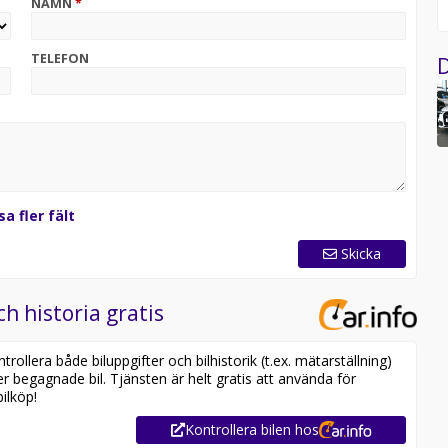
NAMN
*
TELEFON
D
sa fler fält
Skicka
ch historia gratis
ollera både biluppgifter och bilhistorik (t.ex. mätarställning)
er begagnade bil. Tjänsten är helt gratis att använda för
ilköp!
Kontrollera bilen hos