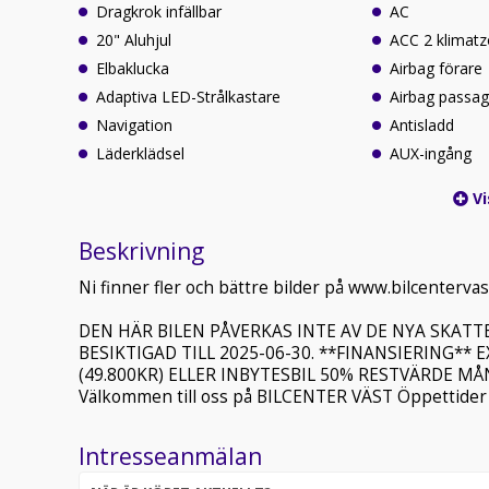
Dragkrok infällbar
AC
20" Aluhjul
ACC 2 klimat
Elbaklucka
Airbag förare
Adaptiva LED-Strålkastare
Airbag passag
Navigation
Antisladd
Läderklädsel
AUX-ingång
Vi
Beskrivning
Ni finner fler och bättre bilder på www.bilcentervas
DEN HÄR BILEN PÅVERKAS INTE AV DE NYA SKAT
BESIKTIGAD TILL 2025-06-30. **FINANSIERING*
(49.800KR) ELLER INBYTESBIL 50% RESTVÄRDE MÅN
Välkommen till oss på BILCENTER VÄST Öppettider
Intresseanmälan