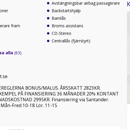
K
Avstängningsbar airbag passagerare
zoner
Backstartshjälp
Barnlås
erare fram
Broms-assistans
CD-Stereo
Centrallås (fjärrstyrt)
sa alla
(63)
t.se
TEREGLERNA BONUS/MALUS. ÅRSSKATT 2823KR.
* EXEMPEL PÅ FINANSIERING 36 MÅNADER 20% KONTANT
ADSKOSTNAD 2995KR. Finansiering via Santander.
 Mån-Fred 10-18 Lör. 11-15