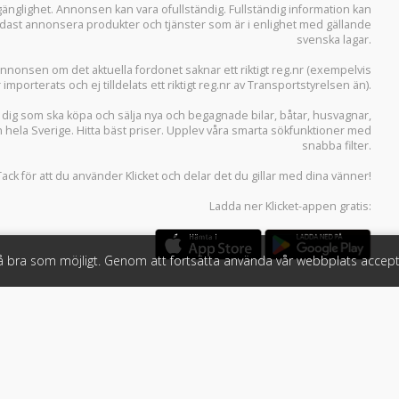
llgänglighet. Annonsen kan vara ofullständig. Fullständig information kan
 endast annonsera produkter och tjänster som är i enlighet med gällande
svenska lagar.
i annonsen om det aktuella fordonet saknar ett riktigt reg.nr (exempelvis
r importerats och ej tilldelats ett riktigt reg.nr av Transportstyrelsen än).
r dig som ska köpa och sälja
nya och begagnade bilar
,
båtar
,
husvagnar
,
n hela Sverige. Hitta bäst priser. Upplev våra smarta sökfunktioner med
snabba filter.
Tack för att du använder
Klicket
och delar det du gillar med dina vänner!
Ladda ner
Klicket-appen
gratis:
så bra som möjligt. Genom att fortsätta använda vår webbplats accept
öretag
Följ oss