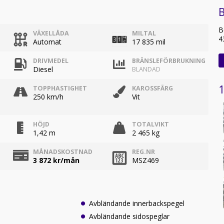
B
B
VÄXELLÅDA
MILTAL
4
Automat
17 835 mil
DRIVMEDEL
BRÄNSLEFÖRBRUKNING
Diesel
BLANDAD
1
TOPPHASTIGHET
KAROSSFÄRG
250 km/h
Vit
HÖJD
TOTALVIKT
1,42 m
2 465 kg
MÅNADSKOSTNAD
REG.NR
3 872
kr/mån
MSZ469
Avbländande innerbackspegel
Avbländande sidospeglar