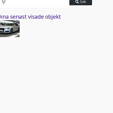
Sök
ina senast visade objekt