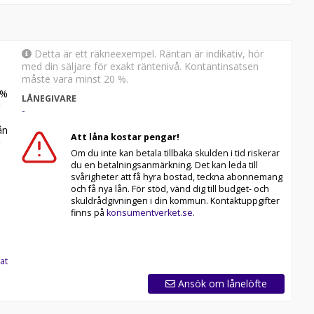
Detta är ett räkneexempel. Räntan är indikativ, hör
med din säljare för exakt räntenivå. Kontantinsatsen
måste vara minst 20 %.
%
LÅNEGIVARE
-
n
Att låna kostar pengar!
Om du inte kan betala tillbaka skulden i tid riskerar
du en betalningsanmärkning. Det kan leda till
svårigheter att få hyra bostad, teckna abonnemang
och få nya lån. För stöd, vänd dig till budget- och
skuldrådgivningen i din kommun. Kontaktuppgifter
finns på
konsumentverket.se
.
at
Ansök om lånelöfte