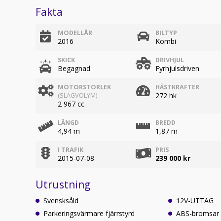
Fakta
MODELLÅR
BILTYP
2016
Kombi
SKICK
DRIVHJUL
Begagnad
Fyrhjulsdriven
MOTORSTORLEK
HÄSTKRAFTER
272 hk
(SLAGVOLYM)
2 967 cc
LÄNGD
BREDD
4,94 m
1,87 m
I TRAFIK
PRIS
2015-07-08
239 000 kr
Utrustning
Svensksåld
12V-UTTAG
Parkeringsvärmare fjärrstyrd
ABS-bromsar