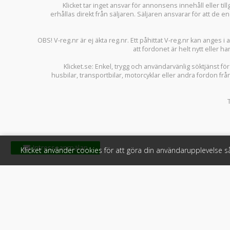
Klicket tar inget ansvar för annonsens innehåll eller ti
erhållas direkt från säljaren. Säljaren ansvarar för att de
OBS! V-reg.nr är ej äkta reg.nr. Ett påhittat V-reg.nr kan anges 
att fordonet är helt nytt eller ha
Klicket.se
: Enkel, trygg och användarvänlig söktjänst fö
husbilar
,
transportbilar
,
motorcyklar
eller andra fordon frå
Klicket använder cookies för att göra din användarupplevelse 
Klicket
För f