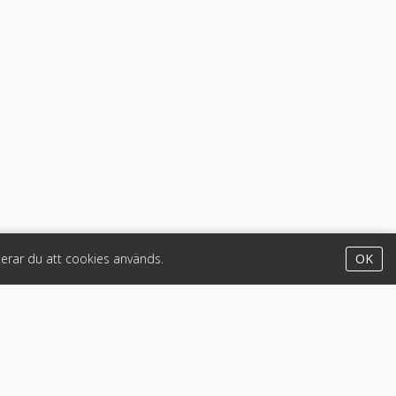
erar du att cookies används.
OK
Appar