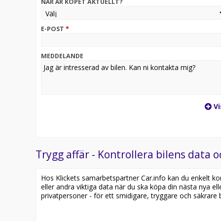
NÄR ÄR KÖPET AKTUELLT?
E-POST
*
MEDDELANDE
Vi
Trygg affär - Kontrollera bilens data o
Hos Klickets samarbetspartner Car.info kan du enkelt kontr
eller andra viktiga data när du ska köpa din nästa nya ell
privatpersoner - för ett smidigare, tryggare och säkrare b