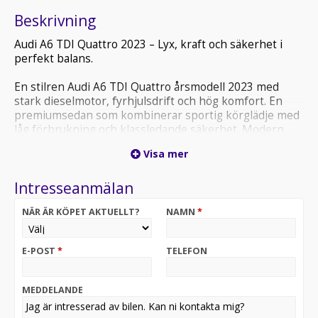
Beskrivning
Audi A6 TDI Quattro 2023 – Lyx, kraft och säkerhet i
perfekt balans.
En stilren Audi A6 TDI Quattro årsmodell 2023 med
stark dieselmotor, fyrhjulsdrift och hög komfort. En
premiumsedan som kombinerar sportig körglädje med
låg förbrukning och klassledande säkerhet. Modern
teknik, exklusiv interiör och suverän väghållning gör
Visa mer
varje resa till en upplevelse. Perfekt bil för dig som vill
ha både prestanda och elegans.
Intresseanmälan
Välkommen att uppleva bilen hos Atteviks Jönköping på
NÄR ÄR KÖPET AKTUELLT?
NAMN
*
John Bauersgatan 3! Kontakta ansvarig säljare Colin
Bolgakov på 036 - 34 88 65 alt colin.bolgakov @
atteviks.se för mer information.
E-POST
*
TELEFON
Öppettider | Mån-Fre 8-18 | Lör 10-14
MEDDELANDE