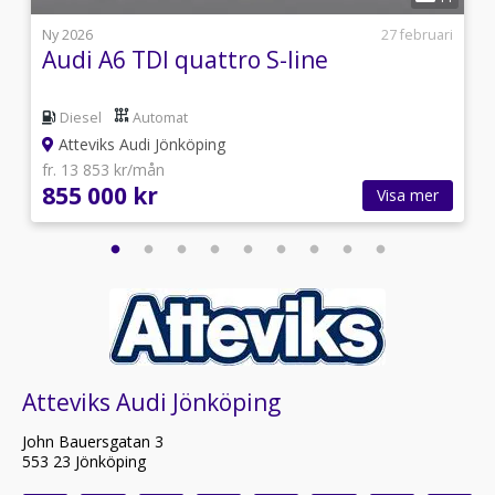
l
Ny 2026
27 februari
Audi A6 TDI quattro S-line
Diesel
Automat
Atteviks Audi Jönköping
fr. 13 853 kr/mån
855 000 kr
Visa mer
Atteviks Audi Jönköping
John Bauersgatan 3
553 23 Jönköping