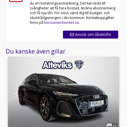
du en betalningsanmärkning. Det kan leda till
svårigheter att få hyra bostad, teckna abonnemang
och få nya lån. För stöd, vänd dig till budget- och
skuldrådgivningen i din kommun. Kontaktuppgifter
finns på
konsumentverket.se
.
Ansök om lånelöfte
Du kanske även gillar
1
5
11