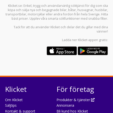
Klicket.se
: Enkel, trygg och användarvänlig söktjänst för dig som ska
köpa och sälja
nya och begagnade bilar
,
båtar
,
husvagnar
,
husbilar
,
transportbilar
,
motorcyklar
eller andra fordon från hela Sverige. Hitta
bäst priser. Upplev våra smarta sökfunktioner med snabba filter.
Tack för att du använder
Klicket
och delar det du gillar med dina
vänner!
Ladda ner
Klicket-appen
gratis:
Klicket
För företag
Om Klicket
Produkter & tjänster
Säljtips
Annonsera
Kontakt & support
Bli kund hos Klicket