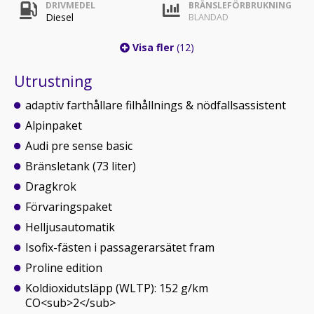
DRIVMEDEL
BRÄNSLEFÖRBRUKNING
Diesel
BLANDAD
Visa fler
(12)
Utrustning
adaptiv farthållare filhållnings & nödfallsassistent
Alpinpaket
Audi pre sense basic
Bränsletank (73 liter)
Dragkrok
Förvaringspaket
Helljusautomatik
Isofix-fästen i passagerarsätet fram
Proline edition
Koldioxidutsläpp (WLTP): 152 g/km
CO<sub>2</sub>