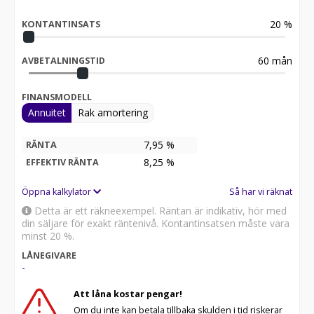
20
%
KONTANTINSATS
60
mån
AVBETALNINGSTID
FINANSMODELL
Annuitet
Rak amortering
7,95 %
RÄNTA
8,25
%
EFFEKTIV RÄNTA
Öppna kalkylator
Så har vi räknat
Detta är ett räkneexempel. Räntan är indikativ, hör med
din säljare för exakt räntenivå. Kontantinsatsen måste vara
minst 20 %.
LÅNEGIVARE
-
Att låna kostar pengar!
Om du inte kan betala tillbaka skulden i tid riskerar