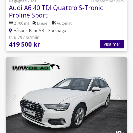
Begagnad 2023
11 september 2025
Audi A6 40 TDI Quattro S-Tronic
Proline Sport
2 700 mil
Diesel
Automat
Håkans Bilar AB - Forshaga
fr. 6 797 kr/mån
419 500 kr
Visa mer
1