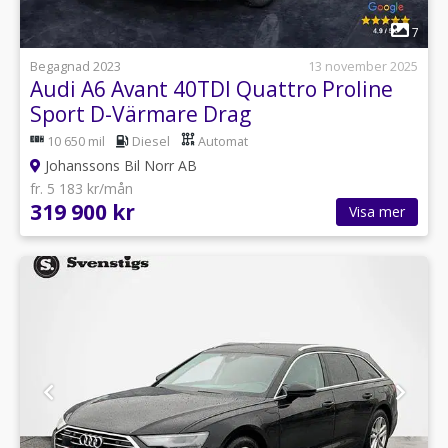
1
7
Begagnad 2023
13 november 2025
Audi A6 Avant 40TDI Quattro Proline
Sport D-Värmare Drag
10 650 mil
Diesel
Automat
Johanssons Bil Norr AB
fr. 5 183 kr/mån
319 900 kr
Visa mer