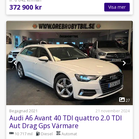
372 900 kr
Visa mer
1
27
Begagnad 2021
21 november 2024
Audi A6 Avant 40 TDI quattro 2.0 TDI
Aut Drag Gps Värmare
10 717 mil
Diesel
Automat