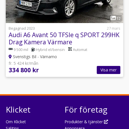
1
12
Begagnad 2023
27 mars
Audi A6 Avant 50 TFSIe q SPORT 299HK
Drag Kamera Värmare
9 500 mil
Hybrid el/bensin
Automat
Svenstigs Bil - Värnamo
fr. 5 424 kr/mån
334 800 kr
Visa mer
Klicket
För företag
Om Klicket
Produkter & tjänster
Säljtips
Annonsera