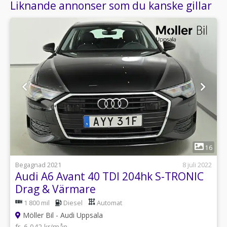
Liknande annonser som du kanske gillar
1
16
Begagnad 2021
8 juli 2022
Audi A6 Avant 40 TDI 204hk S-TRONIC
Drag & Värmare
1 800 mil
Diesel
Automat
Möller Bil - Audi Uppsala
fr. 6 042 kr/mån