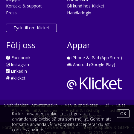
Kontakt & support
Bli kund hos Klicket
Press
Handlarlogin
Tyck till om Klicket
Följ oss
Appar
Facebook
iPhone & iPad (App Store)
Instagram
Android (Google Play)
LinkedIn
#klicket
Snabblänkar:
Arbetsmaskin
•
ATV & snöskoter
•
Bil
•
Buss
•
Båt
•
Husbil & husvagn
•
Hästbil & hästsläp
•
Lastbil
•
Klicket använder cookies för att göra din
OK
Motorcykel & moped
•
Släpfordon
användarupplevelse så bra som möjligt. Genom att
fortsätta använda vår webbplats accepterar du att
Fordonsköp online
•
Användarvillkor
•
Integritetspolicy & GDPR
•
cookies används.
Söktjänsten för Sveriges alla fordon
•
© 2026 Klicket.se