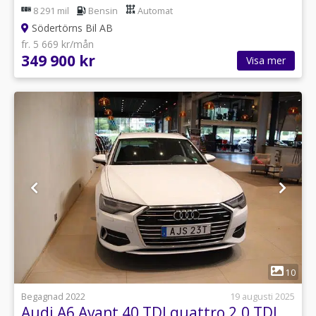
8 291 mil
Bensin
Automat
Södertörns Bil AB
fr. 5 669 kr/mån
349 900 kr
Visa mer
1
10
Begagnad 2022
19 augusti 2025
Audi A6 Avant 40 TDI quattro 2.0 TDI