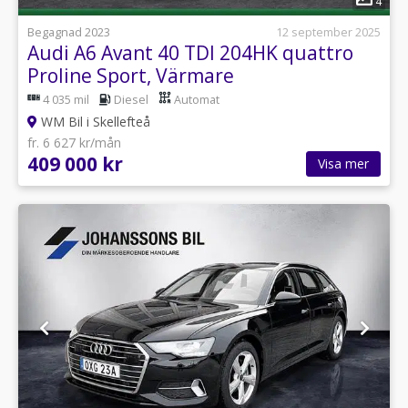
4
Begagnad 2023
12 september 2025
Audi A6 Avant 40 TDI 204HK quattro
Proline Sport, Värmare
4 035 mil
Diesel
Automat
WM Bil i Skellefteå
fr. 6 627 kr/mån
409 000 kr
Visa mer