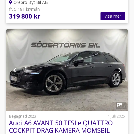
Örebro Byt Bil AB
fr. 5 181 kr/mån
319 800 kr
Visa mer
1
2
Begagnad 2023
1 juli 2025
Audi A6 AVANT 50 TFSI e QUATTRO
COCKPIT DRAG KAMERA MOMSBIL