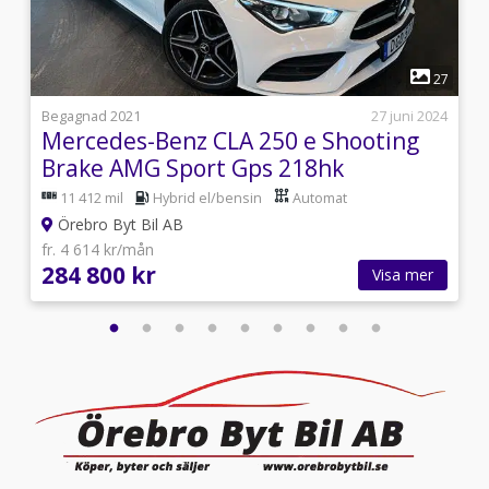
1
7
27
5
Begagnad 2021
27 juni 2024
Mercedes-Benz CLA 250 e Shooting
Brake AMG Sport Gps 218hk
11 412 mil
Hybrid el/bensin
Automat
Örebro Byt Bil AB
fr. 4 614 kr/mån
284 800 kr
Visa mer