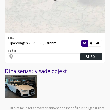
TILL
Sliparevägen 2, 703 75, Örebro
FRÅN
Sök
Dina senast visade objekt
Klicket tar inget ansvar för annonsens innehåll eller tillgänglighet.