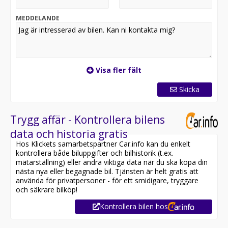
eller en trygg och pålitlig familjebil du söker vågar vi
påstå att du hittar det du söker hos oss och detta till
MEDDELANDE
mycket konkurrenskraftiga priser ackompanjerat av
personligt och trevligt bemötande. Med hjälp av ett
stort kontaktnät kan vi ordna fram just din drömbil. Vår
målsättning är att skapa trygghet runt bilaffären så att
du som kund känner dig 100% nöjd och återkommer till
Visa fler fält
oss även vid senare affärer.
Skicka
Valon 076-0525551
Kevin 076-0084944
Fredrik 070-7982290
Trygg affär - Kontrollera bilens
data och historia gratis
Hos Klickets samarbetspartner Car.info kan du enkelt
kontrollera både biluppgifter och bilhistorik (t.ex.
mätarställning) eller andra viktiga data när du ska köpa din
nästa nya eller begagnade bil. Tjänsten är helt gratis att
använda för privatpersoner - för ett smidigare, tryggare
och säkrare bilköp!
Kontrollera bilen hos