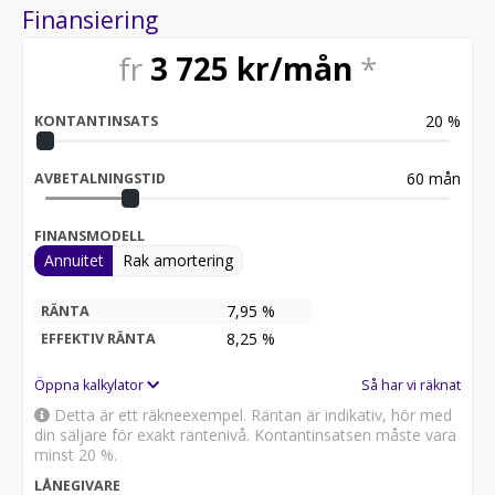
Finansiering
fr
3 725
kr/mån
*
20
%
KONTANTINSATS
60
mån
AVBETALNINGSTID
FINANSMODELL
Annuitet
Rak amortering
7,95 %
RÄNTA
8,25
%
EFFEKTIV RÄNTA
Öppna kalkylator
Så har vi räknat
Detta är ett räkneexempel. Räntan är indikativ, hör med
din säljare för exakt räntenivå. Kontantinsatsen måste vara
minst 20 %.
LÅNEGIVARE