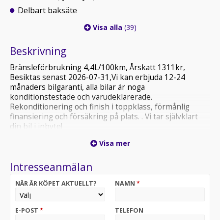
Delbart baksäte
Visa alla
(39)
Beskrivning
Bränsleförbrukning 4,4L/100km, Årskatt 1311kr,
Besiktas senast 2026-07-31,Vi kan erbjuda 12-24
månaders bilgaranti, alla bilar är noga
konditionstestade och varudeklarerade.
Rekonditionering och finish i toppklass, förmånlig
finansiering och försäkring på plats. . Vi tar självklart
din bil i inbyte!
!!!Att låna kostar pengar! Om du inte kan betala tillbaka
Visa mer
skulden i tid riskerar du en betalningsanmärkning. Det
kan leda till svårigheter att få hyra bostad, teckna
Intresseanmälan
abonnemang och få nya lån. För stöd, vänd dig till
budget- och skuldrådgivningen i din kommun.
NÄR ÄR KÖPET AKTUELLT?
NAMN
*
Kontaktuppgifter finns på konsumentverket.se. !!!
Välkommen till Örebro Byt Bil AB hitta din drömbil här
på vår webbplats eller gör ett besök hos oss i våra
E-POST
*
TELEFON
trevliga lokaler. Vare sig det är en exklusiv sportvagn