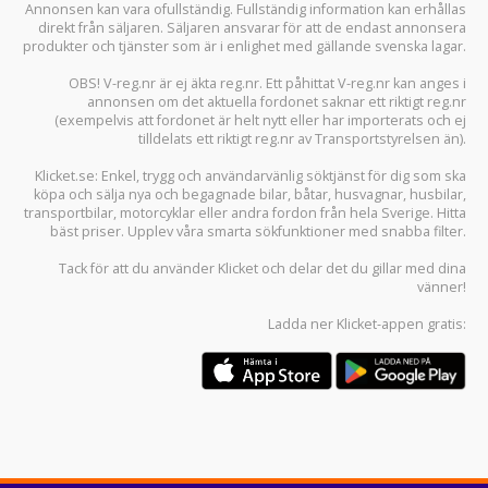
Annonsen kan vara ofullständig. Fullständig information kan erhållas
direkt från säljaren. Säljaren ansvarar för att de endast annonsera
produkter och tjänster som är i enlighet med gällande svenska lagar.
OBS! V-reg.nr är ej äkta reg.nr. Ett påhittat V-reg.nr kan anges i
annonsen om det aktuella fordonet saknar ett riktigt reg.nr
(exempelvis att fordonet är helt nytt eller har importerats och ej
tilldelats ett riktigt reg.nr av Transportstyrelsen än).
Klicket.se
: Enkel, trygg och användarvänlig söktjänst för dig som ska
köpa och sälja
nya och begagnade bilar
,
båtar
,
husvagnar
,
husbilar
,
transportbilar
,
motorcyklar
eller andra fordon från hela Sverige. Hitta
bäst priser. Upplev våra smarta sökfunktioner med snabba filter.
Tack för att du använder
Klicket
och delar det du gillar med dina
vänner!
Ladda ner
Klicket-appen
gratis: