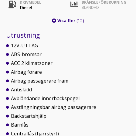
DRIVMEDEL
BRÄNSLEFÖRBRUKNING
Diesel
BLANDAD
Visa fler
(12)
Utrustning
12V-UTTAG
ABS-bromsar
ACC 2 klimatzoner
Airbag förare
Airbag passagerare fram
Antisladd
Avbländande innerbackspegel
Avstängningsbar airbag passagerare
Backstartshjälp
Barnlås
Centrallås (fjärrstyrt)